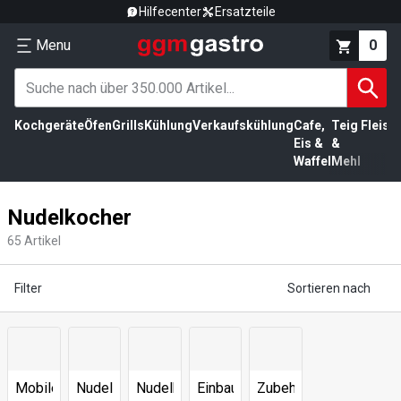
Hilfecenter
Ersatzteile
Menu
0
Kochgeräte
Öfen
Grills
Kühlung
Verkaufskühlung
Cafe,
Teig
Fleisc
Eis &
&
Waffel
Mehl
Nudelkocher
65
Artikel
Filter
Sortieren nach
Mobile
Nudelkocher
Nudelkocher
Einbaugeräte
Zubehör