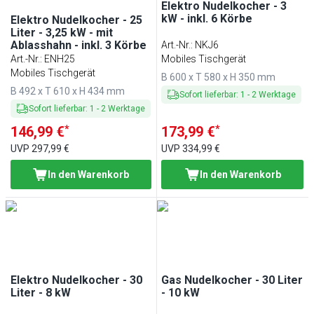
Elektro Nudelkocher - 3
kW - inkl. 6 Körbe
Elektro Nudelkocher - 25
Liter - 3,25 kW - mit
Ablasshahn - inkl. 3 Körbe
Art.-Nr.
:
NKJ6
Art.-Nr.
:
ENH25
Mobiles Tischgerät
Mobiles Tischgerät
B 600 x T 580 x H 350 mm
B 492 x T 610 x H 434 mm
Sofort lieferbar
:
1
-
2
Werktage
Sofort lieferbar
:
1
-
2
Werktage
*
*
146,99 €
173,99 €
UVP
297,99 €
UVP
334,99 €
In den Warenkorb
In den Warenkorb
Elektro Nudelkocher - 30
Gas Nudelkocher - 30 Liter
Liter - 8 kW
- 10 kW