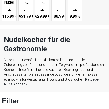
Nudelkocher
-
-
Tischgeräte
Standgeräte
ab
ab
ab
ab
ab
115,99 €
451,99 €
629,99 €
188,99 €
9,99 €
Nudelkocher für die
Gastronomie
Nudelkocher ermöglichen die kontrollierte und parallele
Zubereitung von Pasta und anderen Teigwaren im professionellen
Küchenbetrieb. Verschiedene Bauarten, Beckengrößen und
Anschlussarten bieten passende Lösungen für kleine Imbisse
ebenso wie für Restaurants, Hotels und Großküchen.
Ratgeber
Nudelkocher
»
Filter