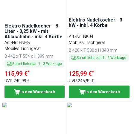
Elektro Nudelkocher - 3
kW - inkl. 4 Körbe
Elektro Nudelkocher - 8
Liter - 3,25 kW - mit
Ablasshahn - inkl. 4 Körbe
Art.-Nr.
:
NKJ4
Art.-Nr.
:
ENH8
Mobiles Tischgerät
Mobiles Tischgerät
B 420 x T 580 x H 340 mm
B 442 x T 554 x H 399 mm
Sofort lieferbar
:
1
-
2
Werktage
Sofort lieferbar
:
1
-
2
Werktage
*
*
115,99 €
125,99 €
UVP
240,99 €
UVP
245,99 €
In den Warenkorb
In den Warenkorb