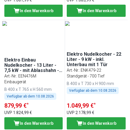
In den Warenkorb
In den Warenkorb
Elektro Nudelkocher - 22
Liter - 9 kW - inkl.
Elektro Einbau
Unterbau mit 1 Tür
Nudelkocher - 13 Liter -
7,5 kW - mit Ablasshahn -
Art.-Nr.
:
ENK479-22
inkl. 3 Körbe
Art.-Nr.
:
EEN476M
Standgerät - 700 Tief
Einbaugerät
B 400 x T 730 x H 900 mm
B 400 x T 765 x H 560 mm
Verfügbar ab dem
10.08.2026
Verfügbar ab dem
10.08.2026
*
*
879,99 €
1.049,99 €
UVP
1.824,99 €
UVP
2.178,99 €
In den Warenkorb
In den Warenkorb