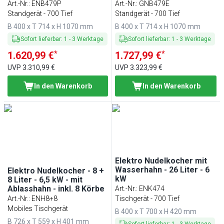
Art.-Nr.
:
ENB479P
Art.-Nr.
:
GNB479E
Standgerät - 700 Tief
Standgerät - 700 Tief
B 400 x T 714 x H 1070 mm
B 400 x T 714 x H 1070 mm
Sofort lieferbar
:
1
-
3
Werktage
Sofort lieferbar
:
1
-
3
Werktage
*
*
1.620,99 €
1.727,99 €
UVP
3.310,99 €
UVP
3.323,99 €
In den Warenkorb
In den Warenkorb
Elektro Nudelkocher mit
Wasserhahn - 26 Liter - 6
Elektro Nudelkocher - 8 +
kW
8 Liter - 6,5 kW - mit
Ablasshahn - inkl. 8 Körbe
Art.-Nr.
:
ENK474
Art.-Nr.
:
ENH8+8
Tischgerät - 700 Tief
Mobiles Tischgerät
B 400 x T 700 x H 420 mm
B 726 x T 559 x H 401 mm