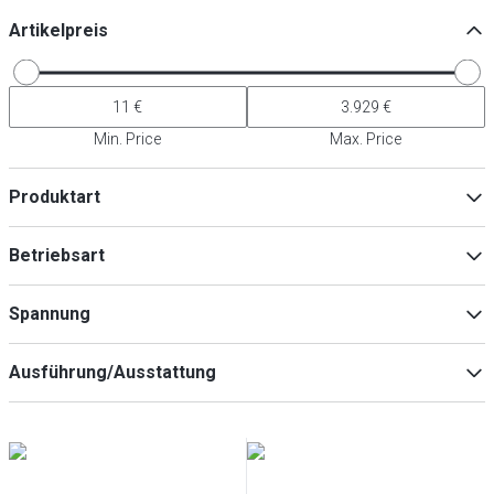
Artikelpreis
Min. Price
Max. Price
Produktart
Nudelkocher
(
33
)
Betriebsart
Zubehör für Kochgeräte
(
32
)
Elektro
(
28
)
Spannung
Gas
(
7
)
400V
(
20
)
Ausführung/Ausstattung
230V
(
9
)
2x230V
(
1
)
Standgerät
(
18
)
Tischgerät
(
13
)
Einbaugerät
(
2
)