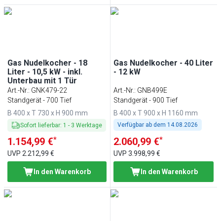
Gas Nudelkocher - 18
Gas Nudelkocher - 40 Liter
Liter - 10,5 kW - inkl.
- 12 kW
Unterbau mit 1 Tür
Art.-Nr.
:
GNK479-22
Art.-Nr.
:
GNB499E
Standgerät - 700 Tief
Standgerät - 900 Tief
B 400 x T 730 x H 900 mm
B 400 x T 900 x H 1160 mm
Verfügbar ab dem
14.08.2026
Sofort lieferbar
:
1
-
3
Werktage
*
*
1.154,99 €
2.060,99 €
UVP
2.212,99 €
UVP
3.998,99 €
In den Warenkorb
In den Warenkorb