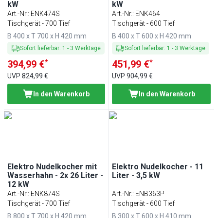
kW
kW
Art.-Nr.
:
ENK474S
Art.-Nr.
:
ENK464
Tischgerät - 700 Tief
Tischgerät - 600 Tief
B 400 x T 700 x H 420 mm
B 400 x T 600 x H 420 mm
Sofort lieferbar
:
1
-
3
Werktage
Sofort lieferbar
:
1
-
3
Werktage
*
*
394,99 €
451,99 €
UVP
824,99 €
UVP
904,99 €
In den Warenkorb
In den Warenkorb
Elektro Nudelkocher mit
Elektro Nudelkocher - 11
Wasserhahn - 2x 26 Liter -
Liter - 3,5 kW
12 kW
Art.-Nr.
:
ENK874S
Art.-Nr.
:
ENB363P
Tischgerät - 700 Tief
Tischgerät - 600 Tief
B 800 x T 700 x H 420 mm
B 300 x T 600 x H 410 mm