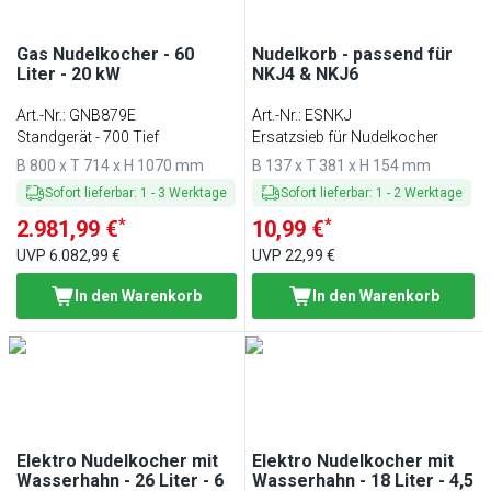
Gas Nudelkocher - 60
Nudelkorb - passend für
Liter - 20 kW
NKJ4 & NKJ6
Art.-Nr.
:
GNB879E
Art.-Nr.
:
ESNKJ
Standgerät - 700 Tief
Ersatzsieb für Nudelkocher
B 800 x T 714 x H 1070 mm
B 137 x T 381 x H 154 mm
Sofort lieferbar
:
1
-
3
Werktage
Sofort lieferbar
:
1
-
2
Werktage
*
*
2.981,99 €
10,99 €
UVP
6.082,99 €
UVP
22,99 €
In den Warenkorb
In den Warenkorb
Elektro Nudelkocher mit
Elektro Nudelkocher mit
Wasserhahn - 26 Liter - 6
Wasserhahn - 18 Liter - 4,5