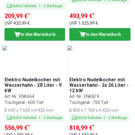
Sofort lieferbar
:
1
-
3
Werktage
Sofort lieferbar
:
1
-
2
Werktage
*
*
209,99 €
493,99 €
UVP
420,99 €
UVP
1.025,99 €
In den Warenkorb
In den Warenkorb
Elektro Nudelkocher mit
Elektro Nudelkocher mit
Wasserhahn - 28 Liter - 9
Wasserhahn - 2x 26 Liter -
kW
12 kW
Art.-Nr.
:
ENK664
Art.-Nr.
:
ENK874
Tischgerät - 600 Tief
Tischgerät - 700 Tief
B 600 x T 600 x H 420 mm
B 800 x T 700 x H 420 mm
Sofort lieferbar
:
1
-
3
Werktage
Sofort lieferbar
:
1
-
3
Werktage
*
*
556,99 €
818,99 €
UVP
1.081,99 €
UVP
1.683,99 €