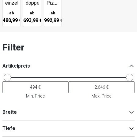
einzeln
doppelt
Pizzaofen
inkl.
ab
ab
ab
Untergestell
480,99 €
693,99 €
992,99 €
Filter
Artikelpreis
Min. Price
Max. Price
Breite
Tiefe