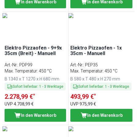
In den Warenkorb
In den Warenkorb
Elektro Pizzaofen - 9+9x
Elektro Pizzaofen - 1x
35cm (Breit) - Manuell
35cm - Manuell
Art.-Nr.
:
PDP99
Art.-Nr.
:
PEP35
Max. Temperatur: 450 °C
Max. Temperatur: 450 °C
B 1340 x T 1270 x H 680 mm
B 580 x T 480 x H 270 mm
Sofort lieferbar
:
1
-
3
Werktage
Sofort lieferbar
:
1
-
3
Werktage
*
*
2.278,99 €
493,99 €
UVP
4.708,99 €
UVP
975,99 €
In den Warenkorb
In den Warenkorb