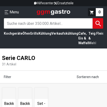
Hilfecenter
Ersatzteile
Menu
0
Kochgeräte
Öfen
Grills
Kühlung
Verkaufskühlung
Cafe,
Teig
Fleisc
Eis &
&
Waffel
Mehl
Serie CARLO
31
Artikel
Filter
Sortieren nach
Backkammer
Backkammer
Set -