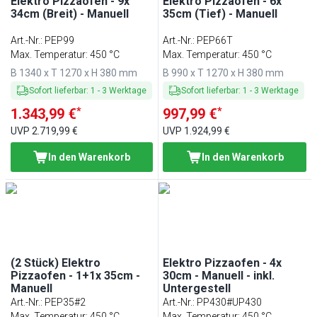
Elektro Pizzaofen - 9x
Elektro Pizzaofen - 6x
34cm (Breit) - Manuell
35cm (Tief) - Manuell
Art.-Nr.
:
PEP99
Art.-Nr.
:
PEP66T
Max. Temperatur: 450 °C
Max. Temperatur: 450 °C
B 1340 x T 1270 x H 380 mm
B 990 x T 1270 x H 380 mm
Sofort lieferbar
:
1
-
3
Werktage
Sofort lieferbar
:
1
-
3
Werktage
*
*
1.343,99 €
997,99 €
UVP
2.719,99 €
UVP
1.924,99 €
In den Warenkorb
In den Warenkorb
(2 Stück) Elektro
Elektro Pizzaofen - 4x
Pizzaofen - 1+1x 35cm -
30cm - Manuell - inkl.
Manuell
Untergestell
Art.-Nr.
:
PEP35#2
Art.-Nr.
:
PP430#UP430
Max. Temperatur: 450 °C
Max. Temperatur: 450 °C