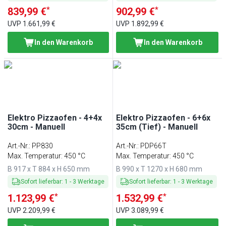
*
*
839,99 €
902,99 €
UVP
1.661,99 €
UVP
1.892,99 €
In den Warenkorb
In den Warenkorb
Elektro Pizzaofen - 4+4x
Elektro Pizzaofen - 6+6x
30cm - Manuell
35cm (Tief) - Manuell
Art.-Nr.
:
PP830
Art.-Nr.
:
PDP66T
Max. Temperatur: 450 °C
Max. Temperatur: 450 °C
B 917 x T 884 x H 650 mm
B 990 x T 1270 x H 680 mm
Sofort lieferbar
:
1
-
3
Werktage
Sofort lieferbar
:
1
-
3
Werktage
*
*
1.123,99 €
1.532,99 €
UVP
2.209,99 €
UVP
3.089,99 €