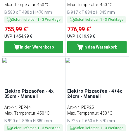
Max. Temperatur: 450 °C
Max. Temperatur: 450 °C
B 580 x T 480 x H 470 mm
B 917 x T 884 x H 345 mm
Sofort lieferbar
:
1
-
3
Werktage
Sofort lieferbar
:
1
-
3
Werktage
*
*
755,99 €
776,99 €
UVP
1.454,99 €
UVP
1.619,99 €
In den Warenkorb
In den Warenkorb
Elektro Pizzaofen - 4x
Elektro Pizzaofen - 4+4x
35cm - Manuell
24cm - Manuell
Art.-Nr.
:
PEP44
Art.-Nr.
:
PDP25
Max. Temperatur: 450 °C
Max. Temperatur: 450 °C
B 990 x T 895 x H 380 mm
B 725 x T 660 x H 570 mm
Sofort lieferbar
:
1
-
3
Werktage
Sofort lieferbar
:
1
-
3
Werktage