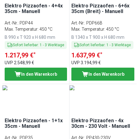
Elektro Pizzaofen - 4+4x
Elektro Pizzaofen - 6+6x
35cm - Manuell
35cm (Breit) - Manuell
Art.-Nr.
:
PDP44
Art.-Nr.
:
PDP66B
Max. Temperatur: 450 °C
Max. Temperatur: 450 °C
B 990 x T 920 x H 680 mm
B 1340 x T 900 x H 680 mm
Sofort lieferbar
:
1
-
3
Werktage
Sofort lieferbar
:
1
-
3
Werktage
*
*
1.217,99 €
1.637,99 €
UVP
2.548,99 €
UVP
3.194,99 €
In den Warenkorb
In den Warenkorb
Elektro Pizzaofen - 1+1x
Elektro Pizzaofen - 4x
35cm - Manuell
30cm - 230 Volt - Manuell
Art.-Nr.
:
PDP35
Art.-Nr.
:
PP430-230V