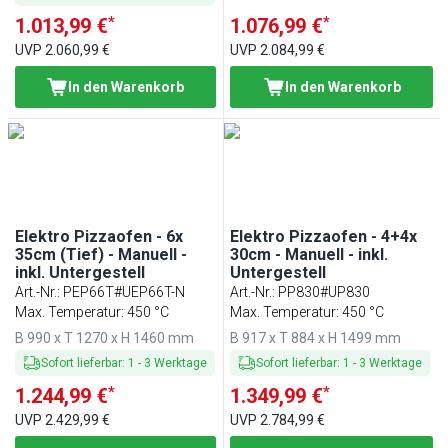
*
*
1.013,99 €
1.076,99 €
UVP
2.060,99 €
UVP
2.084,99 €
In den Warenkorb
In den Warenkorb
Elektro Pizzaofen - 6x
Elektro Pizzaofen - 4+4x
35cm (Tief) - Manuell -
30cm - Manuell - inkl.
inkl. Untergestell
Untergestell
Art.-Nr.
:
PEP66T#UEP66T-N
Art.-Nr.
:
PP830#UP830
Max. Temperatur: 450 °C
Max. Temperatur: 450 °C
B 990 x T 1270 x H 1460 mm
B 917 x T 884 x H 1499 mm
Sofort lieferbar
:
1
-
3
Werktage
Sofort lieferbar
:
1
-
3
Werktage
*
*
1.244,99 €
1.349,99 €
UVP
2.429,99 €
UVP
2.784,99 €