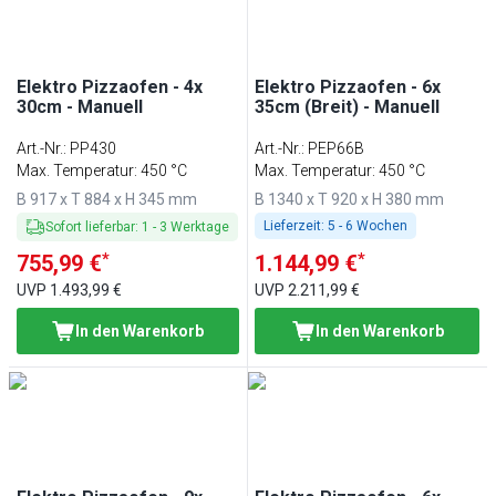
Elektro Pizzaofen - 4x
Elektro Pizzaofen - 6x
30cm - Manuell
35cm (Breit) - Manuell
Art.-Nr.
:
PP430
Art.-Nr.
:
PEP66B
Max. Temperatur: 450 °C
Max. Temperatur: 450 °C
B 917 x T 884 x H 345 mm
B 1340 x T 920 x H 380 mm
Lieferzeit:
5 - 6 Wochen
Sofort lieferbar
:
1
-
3
Werktage
*
*
755,99 €
1.144,99 €
UVP
1.493,99 €
UVP
2.211,99 €
In den Warenkorb
In den Warenkorb