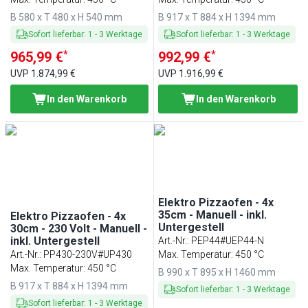
B 580 x T 480 x H 540 mm
B 917 x T 884 x H 1394 mm
Sofort lieferbar
:
1
-
3
Werktage
Sofort lieferbar
:
1
-
3
Werktage
*
*
965,99 €
992,99 €
UVP
1.874,99 €
UVP
1.916,99 €
In den Warenkorb
In den Warenkorb
Elektro Pizzaofen - 4x
35cm - Manuell - inkl.
Elektro Pizzaofen - 4x
Untergestell
30cm - 230 Volt - Manuell -
inkl. Untergestell
Art.-Nr.
:
PEP44#UEP44-N
Art.-Nr.
:
PP430-230V#UP430
Max. Temperatur: 450 °C
Max. Temperatur: 450 °C
B 990 x T 895 x H 1460 mm
B 917 x T 884 x H 1394 mm
Sofort lieferbar
:
1
-
3
Werktage
Sofort lieferbar
:
1
-
3
Werktage