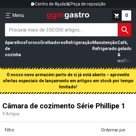
Centro de Ajuda
Peça de reposição
Menu
0
Aparelhos
Fornos
Grelhadores
Refrigeração
Manutenção
Café,
de
Refrigerado
gelados
cozinha
&
waffles
O nosso novo armazém perto de si já está aberto – aproveite
ofertas especiais de lançamento em artigos em stock por tempo
limitado!
Câmara de cozimento Série Phillipe 1
9
Artigos
Filtro
Ordernar por