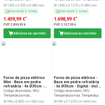
Temperatura: 400 °C
400 °C
W 1340 x D 920 x H 380 mm
W 1340 x D 1270 x H 380 mm
Com stock
:
3
-
6
Dias
Com stock
:
3
-
6
Dias
*
*
1.459,99 €
1.698,99 €
PVP
2.899,99 €
PVP
3.107,99 €
Adicione ao carrinho
Adicione ao carrinho
Forno de pizza elétrico
Forno de pizza elétrico -
Mini - Base em pedra
Base em pedra refratária
refratária - 4x Ø35cm -
- 6x Ø35cm - Digital - incl.
Digital - até 400°C - incl.
base - com display Digital
Código de produto, SKU
:
Código de produto, SKU
:
base
Touch
PEP44TC-NB#UEP44-N
Temperatura máx.
PEP66TTC-NB#UEP66T-N
Temperatura máx. Temperatura:
Temperatura: 400 °C
400 °C
W 990 x D 895 x H 1460 mm
W 990 x D 1270 x H 1460 mm