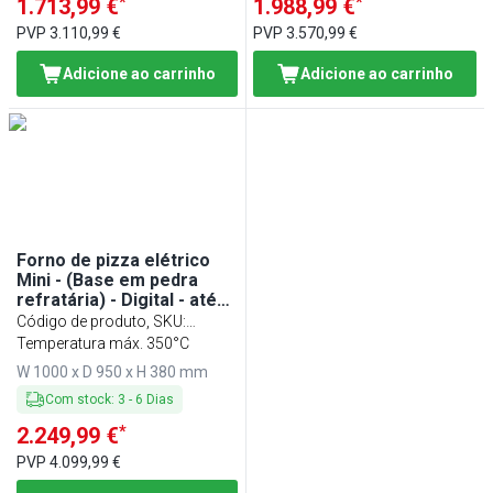
*
*
1.713,99 €
1.988,99 €
PVP
3.110,99 €
PVP
3.570,99 €
Adicione ao carrinho
Adicione ao carrinho
Forno de pizza elétrico
Mini - (Base em pedra
refratária) - Digital - até
350°C
Código de produto, SKU
:
EOB100
Temperatura máx. 350°C
W 1000 x D 950 x H 380 mm
Com stock
:
3
-
6
Dias
*
2.249,99 €
PVP
4.099,99 €