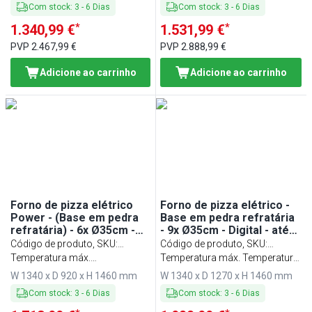
Com stock
:
3
-
6
Dias
Com stock
:
3
-
6
Dias
*
*
1.340,99 €
1.531,99 €
PVP
2.467,99 €
PVP
2.888,99 €
Adicione ao carrinho
Adicione ao carrinho
Forno de pizza elétrico
Forno de pizza elétrico -
Power - (Base em pedra
Base em pedra refratária
refratária) - 6x Ø35cm -
- 9x Ø35cm - Digital - até
Digital - incl. Untergestell
400°C - incl. Untergestell
Código de produto, SKU
:
Código de produto, SKU
:
- até 400°C
PEP66BTC-NB#UEP66B-N
Temperatura máx.
PEP99TC-NB#UEP99-N
Temperatura máx. Temperatura:
Temperatura: 400 °C
400 °C
W 1340 x D 920 x H 1460 mm
W 1340 x D 1270 x H 1460 mm
Com stock
:
3
-
6
Dias
Com stock
:
3
-
6
Dias