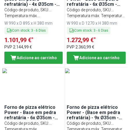
refratária) - 4x Ø35cm -
refratária - 6x Ø35cm -
Touch - até 400°C
Digital - até 400°C
Código de produto, SKU
:
Código de produto, SKU
:
PEP44TC-NB
Temperatura máx.
PEP66TTC-NB
Temperatura máx. Temperatura:
Temperatura: 400 °C
400 °C
W 990 x D 895 x H 380 mm
W 990 x D 1270 x H 380 mm
Com stock
:
3
-
6
Dias
Com stock
:
3
-
6
Dias
*
*
1.101,99 €
1.272,99 €
PVP
2.144,99 €
PVP
2.360,99 €
Adicione ao carrinho
Adicione ao carrinho
Forno de pizza elétrico
Forno de pizza elétrico
Power - Base em pedra
Power - (Base em pedra
refratária - 6x Ø35cm -
refratária) - 9x Ø35cm -
Touch - até 400°C
Digital - até 400°C
Código de produto, SKU
:
Código de produto, SKU
:
PEP66BTC-NB
Temperatura máx.
PEP99TC-NB
Temperatura máx. Temperatura: