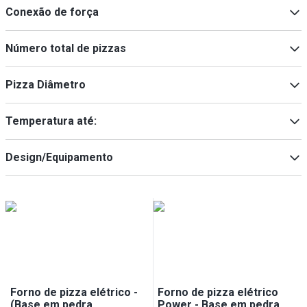
Toque suave
(
8
)
Min
Max
Conexão de força
digital
(
1
)
400V
(
8
)
Número total de pizzas
230/400V
(
1
)
6
(
4
)
Pizza Diâmetro
4
(
2
)
9
(
2
)
35 mm
(
8
)
Temperatura até:
400 °C
(
8
)
Design/Equipamento
350 °C
(
1
)
incl. estrutura de base
(
4
)
Forno de pizza elétrico -
Forno de pizza elétrico
(Base em pedra
Power - Base em pedra