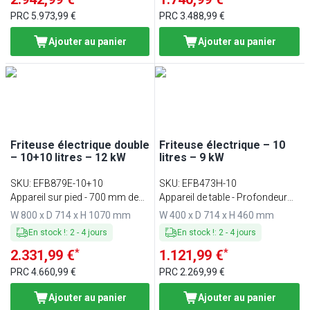
PRC
5.973,99 €
PRC
3.488,99 €
Ajouter au panier
Ajouter au panier
Friteuse électrique double
Friteuse électrique – 10
– 10+10 litres – 12 kW
litres – 9 kW
SKU
:
EFB879E-10+10
SKU
:
EFB473H-10
Appareil sur pied - 700 mm de
Appareil de table - Profondeur
profondeur
700
W 800 x D 714 x H 1070 mm
W 400 x D 714 x H 460 mm
En stock !
:
2
-
4
jours
En stock !
:
2
-
4
jours
*
*
2.331,99 €
1.121,99 €
PRC
4.660,99 €
PRC
2.269,99 €
Ajouter au panier
Ajouter au panier