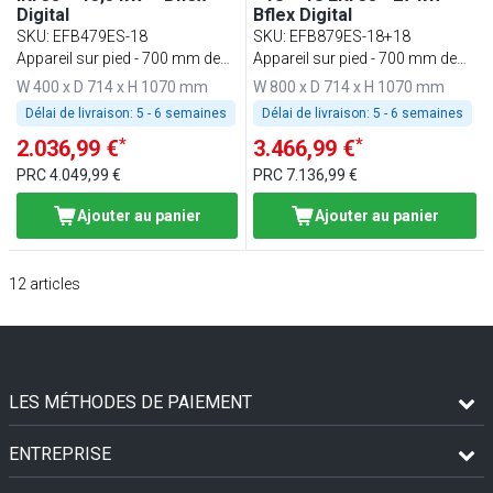
Digital
Bflex Digital
SKU
:
EFB479ES-18
SKU
:
EFB879ES-18+18
Appareil sur pied - 700 mm de
Appareil sur pied - 700 mm de
profondeur
profondeur
W 400 x D 714 x H 1070 mm
W 800 x D 714 x H 1070 mm
Délai de livraison:
5 - 6 semaines
Délai de livraison:
5 - 6 semaines
*
*
2.036,99 €
3.466,99 €
PRC
4.049,99 €
PRC
7.136,99 €
Ajouter au panier
Ajouter au panier
12
articles
LES MÉTHODES DE PAIEMENT
ENTREPRISE