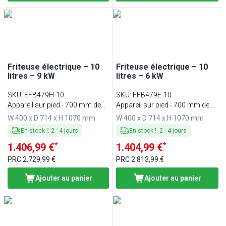
Friteuse électrique – 10
Friteuse électrique – 10
litres – 9 kW
litres – 6 kW
SKU
:
EFB479H-10
SKU
:
EFB479E-10
Appareil sur pied - 700 mm de
Appareil sur pied - 700 mm de
profondeur
profondeur
W 400 x D 714 x H 1070 mm
W 400 x D 714 x H 1070 mm
En stock !
:
2
-
4
jours
En stock !
:
2
-
4
jours
*
*
1.406,99 €
1.404,99 €
PRC
2.729,99 €
PRC
2.813,99 €
Ajouter au panier
Ajouter au panier