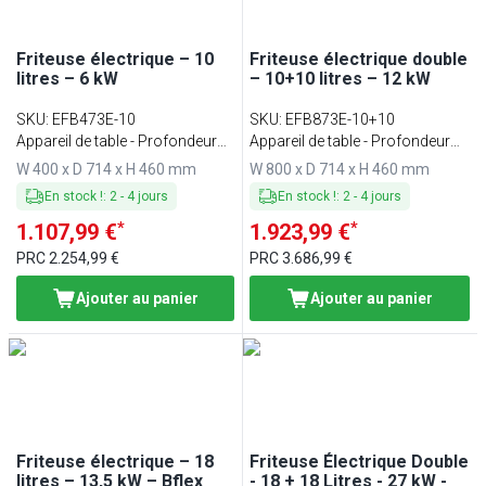
Friteuse électrique – 10
Friteuse électrique double
litres – 6 kW
– 10+10 litres – 12 kW
SKU
:
EFB473E-10
SKU
:
EFB873E-10+10
Appareil de table - Profondeur
Appareil de table - Profondeur
700
700
W 400 x D 714 x H 460 mm
W 800 x D 714 x H 460 mm
En stock !
:
2
-
4
jours
En stock !
:
2
-
4
jours
*
*
1.107,99 €
1.923,99 €
PRC
2.254,99 €
PRC
3.686,99 €
Ajouter au panier
Ajouter au panier
Friteuse électrique – 18
Friteuse Électrique Double
litres – 13,5 kW – Bflex
- 18 + 18 Litres - 27 kW -