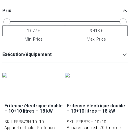
Prix
Min. Price
Max. Price
Exécution/équipement
Appareil sur pied
(
8
)
Appareil de table
(
4
)
Friteuse électrique double
Friteuse électrique double
– 10+10 litres – 18 kW
– 10+10 litres – 18 kW
SKU
:
EFB873H-10+10
SKU
:
EFB879H-10+10
Appareil de table - Profondeur
Appareil sur pied - 700 mm de