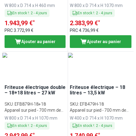
700
profondeur
W 800 x D 714 x H 460 mm
W 800 x D 714 x H 1070 mm
En stock !
:
2
-
4
jours
En stock !
:
2
-
4
jours
*
*
1.943,99 €
2.383,99 €
PRC
3.772,99 €
PRC
4.736,99 €
Ajouter au panier
Ajouter au panier
Friteuse électrique double
Friteuse électrique – 18
– 18+18 litres – 27 kW
litres – 13,5 kW
SKU
:
EFB879H-18+18
SKU
:
EFB479H-18
Appareil sur pied - 700 mm de
Appareil sur pied - 700 mm de
profondeur
profondeur
W 800 x D 714 x H 1070 mm
W 400 x D 714 x H 1070 mm
En stock !
:
2
-
4
jours
En stock !
:
2
-
4
jours
*
*
2.942,99 €
1.740,99 €