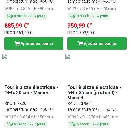
Température max. : 450 °C
Température max. : 450 °C
W 990 x D 895 x H 380 mm
W 725 x D 660 x H 570 mm
En stock !
:
2
-
4
jours
En stock !
:
2
-
4
jours
*
*
885,99 €
950,99 €
PRC
1.661,99 €
PRC
1.892,99 €
Ajouter au panier
Ajouter au panier
Four à pizza électrique -
Four à pizza électrique -
4+4x 30 cm - Manuel
6+6x 35 cm (profond) -
Manuel
SKU
:
PP830
SKU
:
PDP66T
Température max. : 450 °C
Température max. : 450 °C
W 917 x D 884 x H 650 mm
W 990 x D 1270 x H 680 mm
En stock !
:
2
-
4
jours
En stock !
:
2
-
4
jours