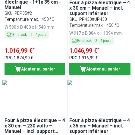
électrique - 1+1x 35 cm -
Four à pizza électrique – 4
Manuel
x 30 cm – Manuel – incl.
support inférieur
SKU
:
PEP35#2
Température max. : 450 °C
SKU
:
PP430#UP430
Température max. : 450 °C
W 580 x D 480 x H 540 mm
W 917 x D 884 x H 1394 mm
En stock !
:
2
-
4
jours
En stock !
:
2
-
4
jours
*
*
1.016,99 €
1.046,99 €
PRC
1.874,99 €
PRC
1.916,99 €
Ajouter au panier
Ajouter au panier
Four à pizza électrique – 4
Four à pizza électrique – 4
x 30 cm – 230 volts –
x 35 cm – Manuel – incl.
Manuel – incl. support
support inférieur