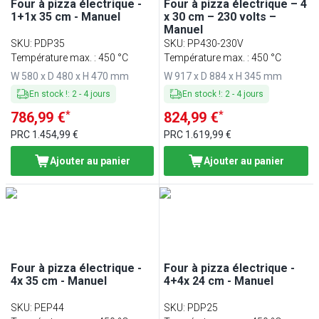
Four à pizza électrique -
Four à pizza électrique – 4
1+1x 35 cm - Manuel
x 30 cm – 230 volts –
Manuel
SKU
:
PDP35
SKU
:
PP430-230V
Température max. : 450 °C
Température max. : 450 °C
W 580 x D 480 x H 470 mm
W 917 x D 884 x H 345 mm
En stock !
:
2
-
4
jours
En stock !
:
2
-
4
jours
*
*
786,99 €
824,99 €
PRC
1.454,99 €
PRC
1.619,99 €
Ajouter au panier
Ajouter au panier
Four à pizza électrique -
Four à pizza électrique -
4x 35 cm - Manuel
4+4x 24 cm - Manuel
SKU
:
PEP44
SKU
:
PDP25