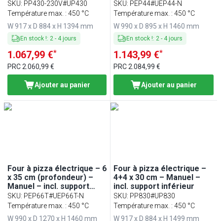
inférieur
SKU
:
PP430-230V#UP430
SKU
:
PEP44#UEP44-N
Température max. : 450 °C
Température max. : 450 °C
W 917 x D 884 x H 1394 mm
W 990 x D 895 x H 1460 mm
En stock !
:
2
-
4
jours
En stock !
:
2
-
4
jours
*
*
1.067,99 €
1.143,99 €
PRC
2.060,99 €
PRC
2.084,99 €
Ajouter au panier
Ajouter au panier
Four à pizza électrique – 6
Four à pizza électrique –
x 35 cm (profondeur) –
4+4 x 30 cm – Manuel –
Manuel – incl. support
incl. support inférieur
inférieur
SKU
:
PEP66T#UEP66T-N
SKU
:
PP830#UP830
Température max. : 450 °C
Température max. : 450 °C
W 990 x D 1270 x H 1460 mm
W 917 x D 884 x H 1499 mm