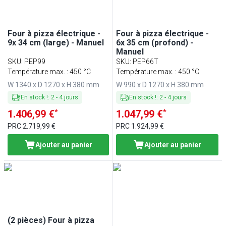
Four à pizza électrique -
Four à pizza électrique -
9x 34 cm (large) - Manuel
6x 35 cm (profond) -
Manuel
SKU
:
PEP99
SKU
:
PEP66T
Température max. : 450 °C
Température max. : 450 °C
W 1340 x D 1270 x H 380 mm
W 990 x D 1270 x H 380 mm
En stock !
:
2
-
4
jours
En stock !
:
2
-
4
jours
*
*
1.406,99 €
1.047,99 €
PRC
2.719,99 €
PRC
1.924,99 €
Ajouter au panier
Ajouter au panier
(2 pièces) Four à pizza