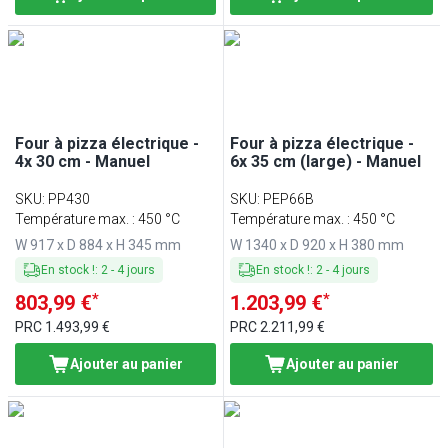
Four à pizza électrique -
Four à pizza électrique -
4x 30 cm - Manuel
6x 35 cm (large) - Manuel
SKU
:
PP430
SKU
:
PEP66B
Température max. : 450 °C
Température max. : 450 °C
W 917 x D 884 x H 345 mm
W 1340 x D 920 x H 380 mm
En stock !
:
2
-
4
jours
En stock !
:
2
-
4
jours
*
*
803,99 €
1.203,99 €
PRC
1.493,99 €
PRC
2.211,99 €
Ajouter au panier
Ajouter au panier