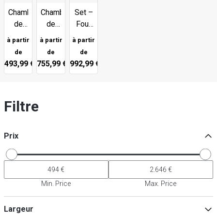
Chambre
Chambre
Set –
de
de
Four
cuisson
cuisson
à
à partir
à partir
à partir
individuelle
double
pizza
de
de
de
avec
493,99 €
755,99 €
992,99 €
support
Filtre
Prix
Min. Price
Max. Price
Largeur