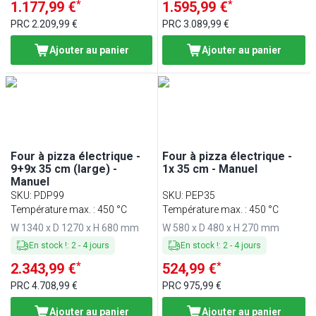
*
*
1.177,99 €
1.595,99 €
PRC
2.209,99 €
PRC
3.089,99 €
Ajouter au panier
Ajouter au panier
Four à pizza électrique -
Four à pizza électrique -
9+9x 35 cm (large) -
1x 35 cm - Manuel
Manuel
SKU
:
PDP99
SKU
:
PEP35
Température max. : 450 °C
Température max. : 450 °C
W 1340 x D 1270 x H 680 mm
W 580 x D 480 x H 270 mm
En stock !
:
2
-
4
jours
En stock !
:
2
-
4
jours
*
*
2.343,99 €
524,99 €
PRC
4.708,99 €
PRC
975,99 €
Ajouter au panier
Ajouter au panier