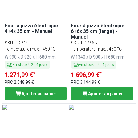
Matériaux résistants à la chaleur
(
1
)
Éclairage intérieur
(
1
)
Four à pizza électrique -
Four à pizza électrique -
4+4x 35 cm - Manuel
6+6x 35 cm (large) -
Manuel
SKU
:
PDP44
SKU
:
PDP66B
Température max. : 450 °C
Température max. : 450 °C
W 990 x D 920 x H 680 mm
W 1340 x D 900 x H 680 mm
En stock !
:
2
-
4
jours
En stock !
:
2
-
4
jours
*
*
1.271,99 €
1.696,99 €
PRC
2.548,99 €
PRC
3.194,99 €
Ajouter au panier
Ajouter au panier