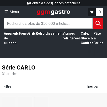
Centre d'aide
Pièces détachées
Menu
0
Appareils
Fours
Grils
Refroidissement
Vitrines
Café,
Pâte
É
de
réfrigérées
Glace &
&
vi
cuisson
Gaufres
Farine
Série CARLO
31
articles
Filtre
Trier par