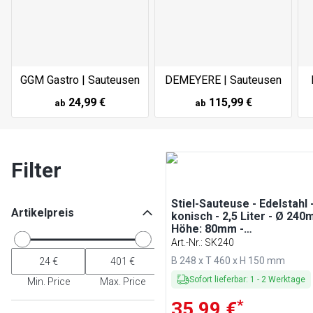
GGM Gastro | Sauteusen
DEMEYERE | Sauteusen
24,99 €
115,99 €
ab
ab
Filter
Stiel-Sauteuse - Edelstahl 
Artikelpreis
konisch - 2,5 Liter - Ø 240
Höhe: 80mm -
Induktionsgeeignet
Art.-Nr.
:
SK240
B 248 x T 460 x H 150 mm
Sofort lieferbar
:
1
-
2
Werktage
Min. Price
Max. Price
*
35,99 €