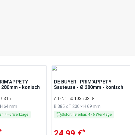
PRIM'APPETY -
DE BUYER | PRIM'APPETY -
Ø 280mm - konisch
Sauteuse - Ø 280mm - konisch
5.0316
Art.-Nr.
:
50.1035.0318
x H 64 mm
B 385 x T 200 x H 69 mm
ar
:
4
-
6
Werktage
Sofort lieferbar
:
4
-
6
Werktage
*
*
24,99 €