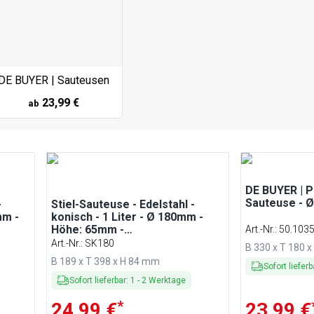
DE BUYER | Sauteusen
23,99 €
ab
DE BUYER | 
Sauteuse - 
-
Stiel-Sauteuse - Edelstahl -
mm -
konisch - 1 Liter - Ø 180mm -
Höhe: 65mm -
Art.-Nr.
:
50.103
Induktionsgeeignet
Art.-Nr.
:
SK180
B 330 x T 180 
B 189 x T 398 x H 84 mm
Sofort lieferb
Sofort lieferbar
:
1
-
2
Werktage
*
24,99 €
23,99 €