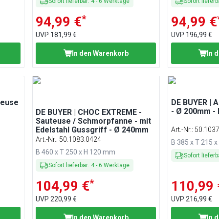
Sofort lieferbar
:
4
-
6
Werktage
Sofort lieferb
*
94,99 €
94,99 €
UVP
181,99 €
UVP
196,99 €
In den Warenkorb
In 
teuse
DE BUYER | A
- Ø 200mm - 
DE BUYER | CHOC EXTREME -
Sauteuse / Schmorpfanne - mit
Edelstahl Gussgriff - Ø 240mm
Art.-Nr.
:
50.103
Art.-Nr.
:
50.1083.0424
B 385 x T 215 
B 460 x T 250 x H 120 mm
Sofort lieferb
Sofort lieferbar
:
4
-
6
Werktage
*
104,99 €
110,99 
UVP
220,99 €
UVP
216,99 €
In den Warenkorb
In 