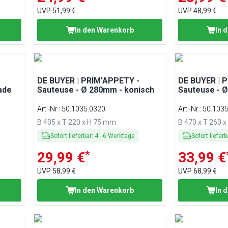
UVP
51,99 €
UVP
48,99 €
In den Warenkorb
In 
DE BUYER | PRIM'APPETY -
DE BUYER | 
ade
Sauteuse - Ø 280mm - konisch
Sauteuse - 
Art.-Nr.
:
50.1035.0320
Art.-Nr.
:
50.103
B 405 x T 220 x H 75 mm
B 470 x T 260 
Sofort lieferbar
:
4
-
6
Werktage
Sofort lieferb
*
29,99 €
33,99 €
UVP
58,99 €
UVP
68,99 €
In den Warenkorb
In 