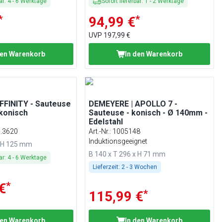
ar
:
4
-
6
Werktage
Sofort lieferbar
:
1
-
2
Werktage
*
*
94,99 €
UVP
197,99 €
den Warenkorb
In den Warenkorb
FFINITY - Sauteuse
DEMEYERE | APOLLO 7 -
konisch
Sauteuse - konisch - Ø 140mm -
Edelstahl
7.3620
Art.-Nr.
:
1005148
Induktionsgeeignet
x H 125 mm
B 140 x T 296 x H 71 mm
ar
:
4
-
6
Werktage
Lieferzeit:
2 - 3 Wochen
*
€
*
115,99 €
den Warenkorb
In den Warenkorb