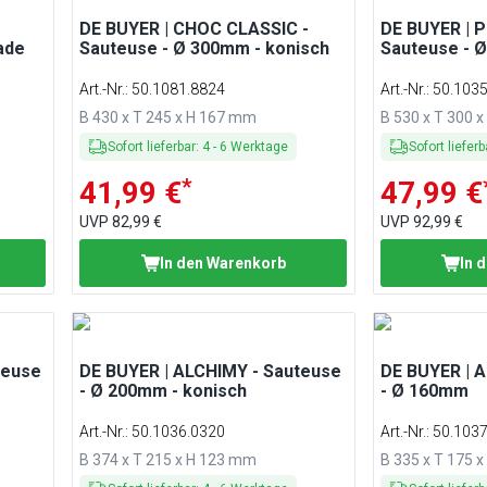
DE BUYER | CHOC CLASSIC -
DE BUYER | 
ade
Sauteuse - Ø 300mm - konisch
Sauteuse - 
Art.-Nr.
:
50.1081.8824
Art.-Nr.
:
50.103
B 430 x T 245 x H 167 mm
B 530 x T 300 
Sofort lieferbar
:
4
-
6
Werktage
Sofort lieferb
*
41,99 €
47,99 €
UVP
82,99 €
UVP
92,99 €
In den Warenkorb
In 
teuse
DE BUYER | ALCHIMY - Sauteuse
DE BUYER | A
- Ø 200mm - konisch
- Ø 160mm
Art.-Nr.
:
50.1036.0320
Art.-Nr.
:
50.103
B 374 x T 215 x H 123 mm
B 335 x T 175 