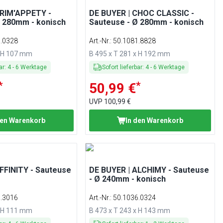
PRIM'APPETY -
DE BUYER | CHOC CLASSIC -
Ø 280mm - konisch
Sauteuse - Ø 280mm - konisch
5.0328
Art.-Nr.
:
50.1081.8828
x H 107 mm
B 495 x T 281 x H 192 mm
ar
:
4
-
6
Werktage
Sofort lieferbar
:
4
-
6
Werktage
*
*
50,99 €
UVP
100,99 €
den Warenkorb
In den Warenkorb
FFINITY - Sauteuse
DE BUYER | ALCHIMY - Sauteuse
- Ø 240mm - konisch
7.3016
Art.-Nr.
:
50.1036.0324
x H 111 mm
B 473 x T 243 x H 143 mm