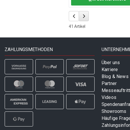
41
Artikel
ZAHLUNGSMETHODEN
UNTERNEHM
Über uns
Karriere
Blog & News
Partner
Messeauftrit
Videos
Spendenanfr
Showrooms
Häufige Frag
Zahlungsinfo