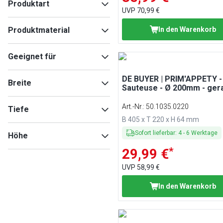
Produktart
UVP
70,99 €
Töpfe
(
36
)
Produktmaterial
In den Warenkorb
Pfannen
(
5
)
Edelstahl
(
35
)
Geeignet für
Kupfer
(
6
)
Aluminium
(
4
)
Induktion
(
36
)
DE BUYER | PRIM'APPETY -
Breite
Edelstahl AISI 304
(
2
)
Sauteuse - Ø 200mm - ger
Backofen
(
32
)
Geschirrspüler
(
29
)
Art.-Nr.
:
50.1035.0220
Tiefe
Gas
(
28
)
B 405 x T 220 x H 64 mm
Elektro
(
28
)
Min
Max
Sofort lieferbar
:
4
-
6
Werktage
Höhe
*
29,99 €
Min
Max
UVP
58,99 €
Min
Max
In den Warenkorb