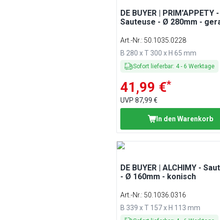
DE BUYER | PRIM'APPETY -
Sauteuse - Ø 280mm - ger
Art.-Nr.
:
50.1035.0228
B 280 x T 300 x H 65 mm
Sofort lieferbar
:
4
-
6
Werktage
*
41,99 €
UVP
87,99 €
In den Warenkorb
DE BUYER | ALCHIMY - Sau
- Ø 160mm - konisch
Art.-Nr.
:
50.1036.0316
B 339 x T 157 x H 113 mm