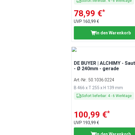
Sofort lieferbar
:
4
-
6
Werktage
*
78,99 €
UVP
160,99 €
In den Warenkorb
DE BUYER | ALCHIMY - Sau
- Ø 240mm - gerade
Art.-Nr.
:
50.1036.0224
B 466 x T 255 x H 139 mm
Sofort lieferbar
:
4
-
6
Werktage
*
100,99 €
UVP
193,99 €
In den Warenkorb