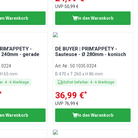
UVP
50,99 €
den Warenkorb
In den Warenkorb
PRIM'APPETY -
DE BUYER | PRIM'APPETY -
Ø 240mm - gerade
Sauteuse - Ø 280mm - konisch
5.0224
Art.-Nr.
:
50.1035.0324
x H 65 mm
B 470 x T 260 x H 86 mm
ar
:
4
-
6
Werktage
Sofort lieferbar
:
4
-
6
Werktage
*
*
36,99 €
UVP
76,99 €
den Warenkorb
In den Warenkorb