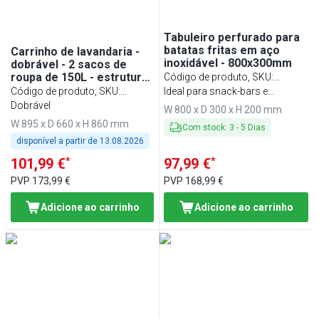
Tabuleiro perfurado para
batatas fritas em aço
Carrinho de lavandaria -
inoxidável - 800x300mm
dobrável - 2 sacos de
roupa de 150L - estrutura
Código de produto, SKU
:
em alumínio - Preto
Código de produto, SKU
:
PWSI80
Ideal para snack-bars e
WWKGP215
Dobrável
restaurantes de fast food
W 800 x D 300 x H 200 mm
W 895 x D 660 x H 860 mm
Com stock
:
3
-
5
Dias
disponível a partir de
13.08.2026
*
*
101,99 €
97,99 €
PVP
173,99 €
PVP
168,99 €
Adicione ao carrinho
Adicione ao carrinho