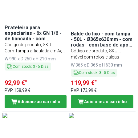
Prateleira para
especiarias - 6x GN 1/6 -
Balde do lixo - com tampa
de bancada - com
- 50L - Ø365x630mm - com
recipientes GN incluídos -
rodas - com base de apoio
Código de produto, SKU
:
990mm
- Aço inoxidável
GAH616
Com Tampa articulada em Aço
Código de produto, SKU
:
inoxidável
ABFK50D
móvel com rolos e alças
W 990 x D 250 x H 210 mm
W 365 x D 365 x H 630 mm
Com stock
:
3
-
5
Dias
Com stock
:
3
-
5
Dias
*
*
92,99 €
119,99 €
PVP
158,99 €
PVP
173,99 €
Adicione ao carrinho
Adicione ao carrinho