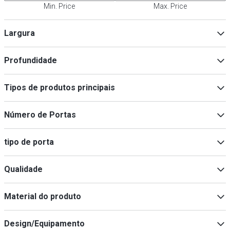
Min. Price
Max. Price
Largura
Profundidade
Min
Max
Tipos de produtos principais
Caixote do lixo
(
31
)
Min
Max
Número de Portas
Cinzeiro
(
14
)
Puxadores
(
10
)
2
(
1
)
tipo de porta
Prateleira de Especiarias
(
8
)
Carrinho de bandejas
(
8
)
36772
(
1
)
Qualidade
Eco
(
6
)
Material do produto
Premium
(
3
)
Aço inoxidável
(
13
)
Design/Equipamento
Aço inoxidável AISI 304
(
7
)