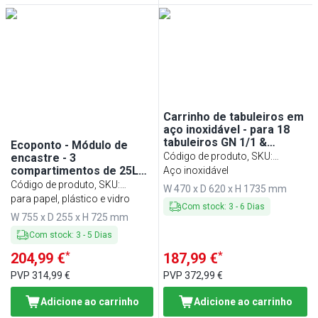
Carrinho de tabuleiros em
aço inoxidável - para 18
tabuleiros GN 1/1 &
Ecoponto - Módulo de
600x400mm - com rodas
Código de produto, SKU
:
encastre - 3
silenciosas
compartimentos de 25L
TWH1811N
Aço inoxidável
cada - 755x255x725mm -
Código de produto, SKU
:
W 470 x D 620 x H 1735 mm
com rodas - 2 rodas com
MTSD3S
para papel, plástico e vidro
Com stock
:
3
-
6
Dias
travão, autocolantes de
W 755 x D 255 x H 725 mm
separação incluídos -
Preto/Prateado - Aço
Com stock
:
3
-
5
Dias
*
*
204,99 €
187,99 €
PVP
314,99 €
PVP
372,99 €
Adicione ao carrinho
Adicione ao carrinho