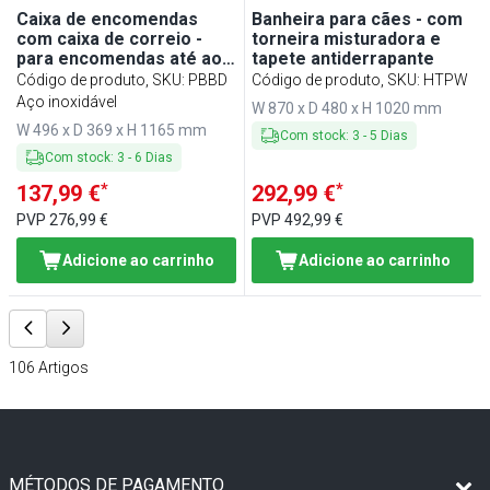
Caixa de encomendas
Banheira para cães - com
com caixa de correio -
torneira misturadora e
para encomendas até ao
tapete antiderrapante
tamanho M
Código de produto, SKU
:
PBBD
Código de produto, SKU
:
HTPW
Aço inoxidável
W 870 x D 480 x H 1020 mm
W 496 x D 369 x H 1165 mm
Com stock
:
3
-
5
Dias
Com stock
:
3
-
6
Dias
*
*
137,99 €
292,99 €
PVP
276,99 €
PVP
492,99 €
Adicione ao carrinho
Adicione ao carrinho
106
Artigos
MÉTODOS DE PAGAMENTO