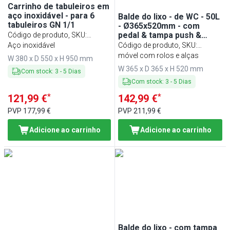
Carrinho de tabuleiros em
aço inoxidável - para 6
Balde do lixo - de WC - 50L
tabuleiros GN 1/1
- Ø365x520mm - com
pedal & tampa push &
Código de produto, SKU
:
fecho suave & rodas - Aço
TWH611
Aço inoxidável
Código de produto, SKU
:
inoxidável
ABFK50
móvel com rolos e alças
W 380 x D 550 x H 950 mm
W 365 x D 365 x H 520 mm
Com stock
:
3
-
5
Dias
Com stock
:
3
-
5
Dias
*
*
121,99 €
142,99 €
PVP
177,99 €
PVP
211,99 €
Adicione ao carrinho
Adicione ao carrinho
Balde do lixo - com tampa