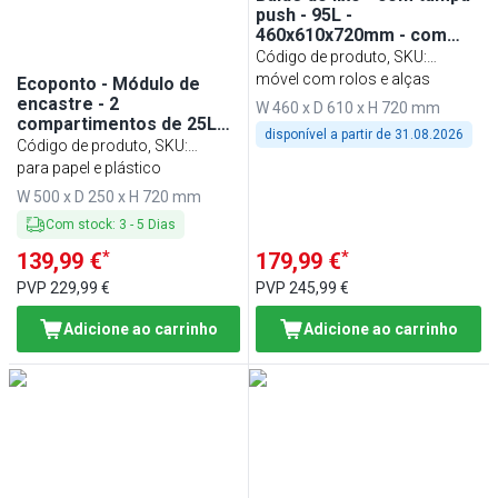
push - 95L -
460x610x720mm - com
rodas - fecho suave - Aço
Código de produto, SKU
:
inoxidável
ABFK100D
móvel com rolos e alças
Ecoponto - Módulo de
encastre - 2
W 460 x D 610 x H 720 mm
compartimentos de 25L
disponível a partir de
31.08.2026
cada - 500x720x250mm -
Código de produto, SKU
:
com rodas - 2 rodas com
MTSD2
para papel e plástico
travão, recipientes
W 500 x D 250 x H 720 mm
interiores amovíveis,
conjunto de autocolantes
Com stock
:
3
-
5
Dias
para
*
*
139,99 €
179,99 €
Papel/Plástico/Indiferenciados/Biorresíduos
- Aço inoxidável
PVP
229,99 €
PVP
245,99 €
Adicione ao carrinho
Adicione ao carrinho