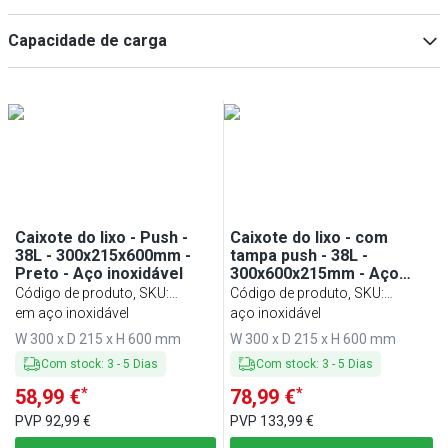
Melamina
(
5
)
com rodízios/rodas
(
11
)
Capacidade de carga
Alumínio
(
4
)
Dobrável
(
5
)
Metal
(
4
)
Com suporte
(
2
)
110 kg
(
4
)
100 kg
(
1
)
250 kg
(
1
)
79 kg
(
1
)
Caixote do lixo - Push -
Caixote do lixo - com
38L - 300x215x600mm -
tampa push - 38L -
Preto - Aço inoxidável
300x600x215mm - Aço
inoxidável - fecho suave
Código de produto, SKU
:
Código de produto, SKU
:
PMD38S
em aço inoxidável
MEPD38S
aço inoxidável
W 300 x D 215 x H 600 mm
W 300 x D 215 x H 600 mm
Com stock
:
3
-
5
Dias
Com stock
:
3
-
5
Dias
*
*
58,99 €
78,99 €
PVP
92,99 €
PVP
133,99 €