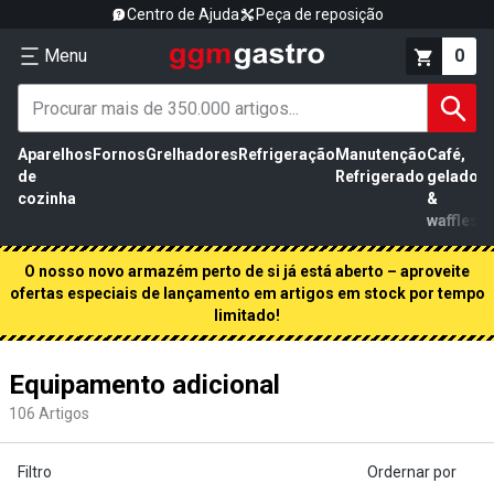
Centro de Ajuda
Peça de reposição
Menu
0
Aparelhos
Fornos
Grelhadores
Refrigeração
Manutenção
Café,
de
Refrigerado
gelados
cozinha
&
waffles
O nosso novo armazém perto de si já está aberto – aproveite
ofertas especiais de lançamento em artigos em stock por tempo
limitado!
Equipamento adicional
106
Artigos
Filtro
Ordernar por