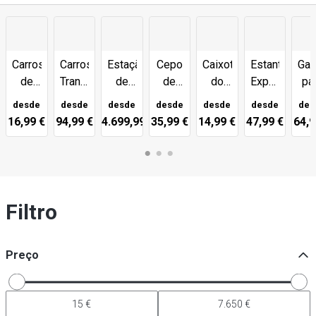
Carros
Carros
Estação
Cepo
Caixotes
Estante
Gav
de
Transporte
de
de
do
Expositor
pa
serviço
/
Confeção
Corte
Lixo
Especiarias
bor
desde
desde
desde
desde
desde
desde
des
&
Porta-
Móvel
d
16,99 €
94,99 €
4.699,99 €
35,99 €
14,99 €
47,99 €
64,9
carros
Tabuleiros
ca
de
transporte
Filtro
Preço