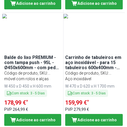
Adicione ao carrinho
Adicione ao carrinho
Balde do lixo PREMIUM -
Carrinho de tabuleiros em
com tampa push - 95L -
aço inoxidável - para 15
Ø450x600mm - com pedal
tabuleiros 600x400mm -
- fecho suave, rodas &
com rodas silenciosas
Código de produto, SKU
:
Código de produto, SKU
:
pega - Aço inoxidável
ABFK100
móvel com rolos e alças
TWH1564N
Aço inoxidável
W 450 x D 450 x H 600 mm
W 470 x D 620 x H 1700 mm
Com stock
:
3
-
5
Dias
Com stock
:
3
-
5
Dias
*
*
178,99 €
159,99 €
PVP
264,99 €
PVP
279,99 €
Adicione ao carrinho
Adicione ao carrinho