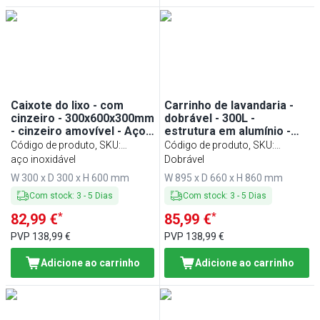
Caixote do lixo - com
Carrinho de lavandaria -
cinzeiro - 300x600x300mm
dobrável - 300L -
- cinzeiro amovível - Aço
estrutura em alumínio -
inoxidável
Preto
Código de produto, SKU
:
Código de produto, SKU
:
MEAD6
aço inoxidável
WWKGP30
Dobrável
W 300 x D 300 x H 600 mm
W 895 x D 660 x H 860 mm
Com stock
:
3
-
5
Dias
Com stock
:
3
-
5
Dias
*
*
82,99 €
85,99 €
PVP
138,99 €
PVP
138,99 €
Adicione ao carrinho
Adicione ao carrinho