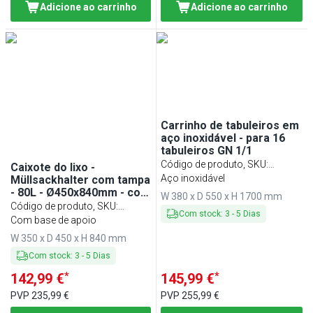
Adicione ao carrinho
Adicione ao carrinho
Carrinho de tabuleiros em
aço inoxidável - para 16
tabuleiros GN 1/1
Código de produto, SKU
:
Caixote do lixo -
TWH1611N
Aço inoxidável
Müllsackhalter com tampa
- 80L - Ø450x840mm - com
W 380 x D 550 x H 1700 mm
pedal - tampa com fecho
Código de produto, SKU
:
Com stock
:
3
-
5
Dias
suave, estrutura anti-
MWIP85
Com base de apoio
odor, incluindo aro de
W 350 x D 450 x H 840 mm
fixação do saco, base com
pé - Aço inoxidável
Com stock
:
3
-
5
Dias
*
*
142,99 €
145,99 €
PVP
235,99 €
PVP
255,99 €