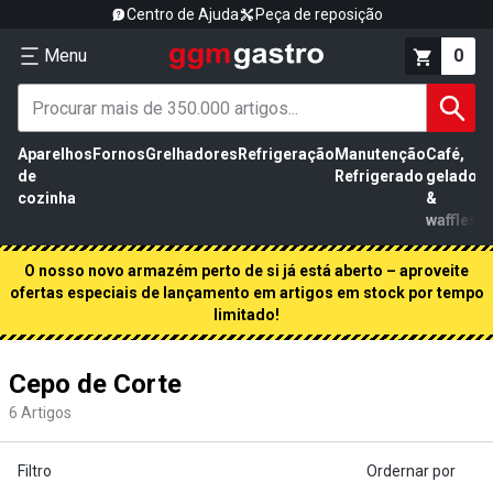
Centro de Ajuda
Peça de reposição
Menu
0
Aparelhos
Fornos
Grelhadores
Refrigeração
Manutenção
Café,
de
Refrigerado
gelados
cozinha
&
waffles
O nosso novo armazém perto de si já está aberto – aproveite
ofertas especiais de lançamento em artigos em stock por tempo
limitado!
Cepo de Corte
6
Artigos
Filtro
Ordernar por