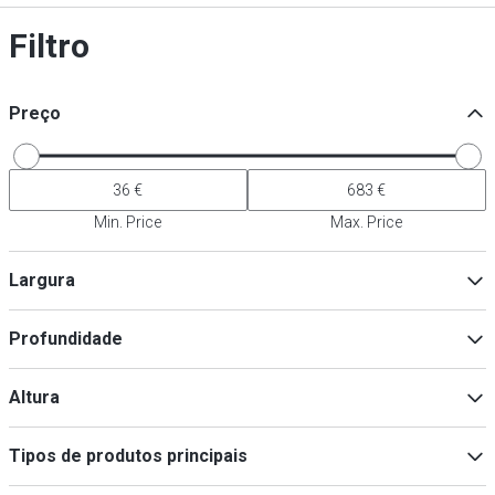
Filtro
Preço
Min. Price
Max. Price
Largura
Profundidade
Min
Max
Altura
Min
Max
Tipos de produtos principais