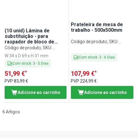
Prateleira de mesa de
trabalho - 500x500mm
(10 unid) Lâmina de
substituição - para
raspador de bloco de
Código de produto, SKU
:
corte HKSL18
Código de produto, SKU
:
TPFTL55
EKHKSL18
W 34 x D 69 x H 31 mm
Com stock
:
3
-
6
Dias
Com stock
:
3
-
5
Dias
*
*
51,99 €
107,99 €
PVP
83,99 €
PVP
224,99 €
Adicione ao carrinho
Adicione ao carrinho
6
Artigos