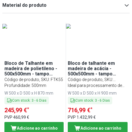
Blocos de corte
(
3
)
Min
Max
Material do produto
Acessórios para móveis de aço inoxidável
(
2
)
Acessórios para peças pequenas
(
1
)
Polietileno
(
2
)
Madeira de acácia
(
1
)
Aço inoxidável AISI 304
(
1
)
Plástico
(
1
)
Aço inoxidável
(
1
)
Bloco de Talhante em
Bloco de talhante em
madeira de polietileno -
madeira de acácia -
500x500mm - tampo
500x500mm - tampo
80mm
250mm
Código de produto, SKU
:
FTK55
Código de produto, SKU
:
Profundidade: 500mm
ATAS55
Ideal para processamento de
carne
W 500 x D 500 x H 870 mm
W 500 x D 500 x H 900 mm
Com stock
:
3
-
6
Dias
Com stock
:
3
-
6
Dias
*
*
245,99 €
716,99 €
PVP
460,99 €
PVP
1.432,99 €
Adicione ao carrinho
Adicione ao carrinho