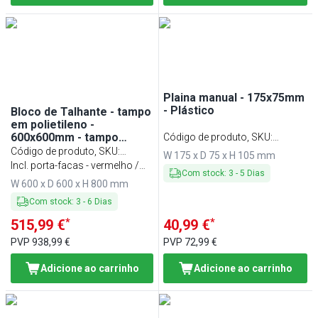
Plaina manual - 175x75mm
- Plástico
Bloco de Talhante - tampo
em polietileno -
600x600mm - tampo
Código de produto, SKU
:
80mm - com suporte para
Código de produto, SKU
:
HKSL18
W 175 x D 75 x H 105 mm
facas
ATL6060
Incl. porta-facas - vermelho /
Com stock
:
3
-
5
Dias
cinzento
W 600 x D 600 x H 800 mm
Com stock
:
3
-
6
Dias
*
*
515,99 €
40,99 €
PVP
938,99 €
PVP
72,99 €
Adicione ao carrinho
Adicione ao carrinho