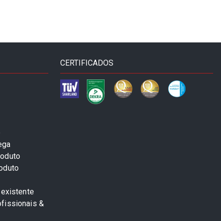
CERTIFICADOS
e
ega
roduto
roduto
 existente
fissionais &