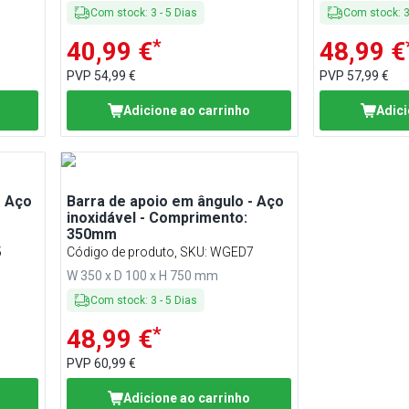
Com stock
:
3
-
5
Dias
Com stock
:
*
40,99 €
48,99 €
PVP
54,99 €
PVP
57,99 €
Adicione ao carrinho
Adici
- Aço
Barra de apoio em ângulo - Aço
inoxidável - Comprimento:
350mm
5
Código de produto, SKU
:
WGED7
W 350 x D 100 x H 750 mm
Com stock
:
3
-
5
Dias
*
48,99 €
PVP
60,99 €
Adicione ao carrinho