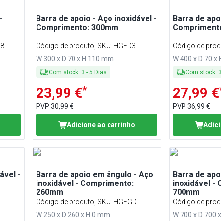
-
Barra de apoio - Aço inoxidável -
Barra de apoi
Comprimento: 300mm
Compriment
8
Código de produto, SKU
:
HGED3
Código de prod
W 300 x D 70 x H 110 mm
W 400 x D 70 x
Com stock
:
3
-
5
Dias
Com stock
:
*
23,99 €
27,99 €
PVP
30,99 €
PVP
36,99 €
Adicione ao carrinho
Adici
ável -
Barra de apoio em ângulo - Aço
Barra de apo
inoxidável - Comprimento:
inoxidável -
260mm
700mm
Código de produto, SKU
:
HGEGD
Código de prod
W 250 x D 260 x H 0 mm
W 700 x D 700 