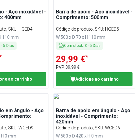
o - Aço inoxidável -
Barra de apoio - Aço inoxidável -
o: 400mm
Comprimento: 500mm
uto, SKU
:
HGED4
Código de produto, SKU
:
HGED5
 H 110 mm
W 500 x D 70 x H 110 mm
3
-
5
Dias
Com stock
:
3
-
5
Dias
*
*
29,99 €
PVP
39,99 €
one ao carrinho
Adicione ao carrinho
io em ângulo - Aço
Barra de apoio em ângulo - Aço
 Comprimento:
inoxidável - Comprimento:
420mm
uto, SKU
:
WGED9
Código de produto, SKU
:
WGED6
x H 0 mm
W 580 x D 420 x H 0 mm