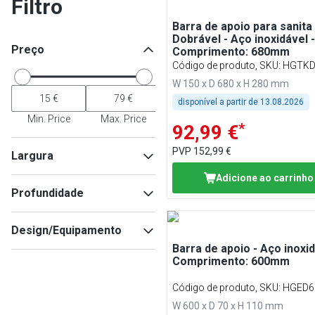
Filtro
Barra de apoio para sanita 
Dobrável - Aço inoxidável -
Preço
Comprimento: 680mm
Código de produto, SKU
:
HGTKD
W 150 x D 680 x H 280 mm
disponível a partir de
13.08.2026
Min. Price
Max. Price
*
92,99 €
PVP
152,99 €
Largura
Adicione ao carrinho
Profundidade
Min
Max
Design/Equipamento
Barra de apoio - Aço inoxid
Dobrável
(
1
)
Comprimento: 600mm
Min
Max
Código de produto, SKU
:
HGED6
W 600 x D 70 x H 110 mm