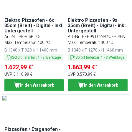
Elektro Pizzaofen - 6x
Elektro Pizzaofen - 9x
35cm (Breit) - Digital - inkl.
35cm (Breit) - Digital - inkl.
Untergestell
Untergestell
Art.-Nr.
:
PEP66BTC-
Art.-Nr.
:
PEP99TC-NB#UEP99-N
NB#UEP66B-N
Max. Temperatur: 400 °C
Max. Temperatur: 400 °C
B 1340 x T 920 x H 1460 mm
B 1340 x T 1270 x H 1460 mm
Sofort lieferbar
:
1
-
3
Werktage
Sofort lieferbar
:
1
-
3
Werktage
*
*
1.622,99 €
1.863,99 €
UVP
3.110,99 €
UVP
3.570,99 €
In den Warenkorb
In den Warenkorb
Pizzaofen / Etagenofen -