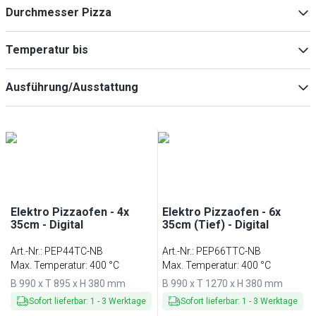
6
(
4
)
Durchmesser Pizza
4
(
2
)
9
(
2
)
35 mm
(
8
)
Temperatur bis
400 °C
(
8
)
Ausführung/Ausstattung
350 °C
(
1
)
mit Untergestell
(
4
)
Elektro Pizzaofen - 4x
Elektro Pizzaofen - 6x
35cm - Digital
35cm (Tief) - Digital
Art.-Nr.
:
PEP44TC-NB
Art.-Nr.
:
PEP66TTC-NB
Max. Temperatur: 400 °C
Max. Temperatur: 400 °C
B 990 x T 895 x H 380 mm
B 990 x T 1270 x H 380 mm
Sofort lieferbar
:
1
-
3
Werktage
Sofort lieferbar
:
1
-
3
Werktage