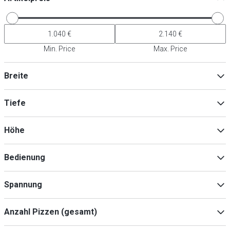
Min. Price
Max. Price
Breite
Tiefe
Min
Max
Höhe
Min
Max
Bedienung
Soft-Touch
(
8
)
Min
Max
Spannung
Digital
(
1
)
400V
(
8
)
Anzahl Pizzen (gesamt)
230/400V
(
1
)