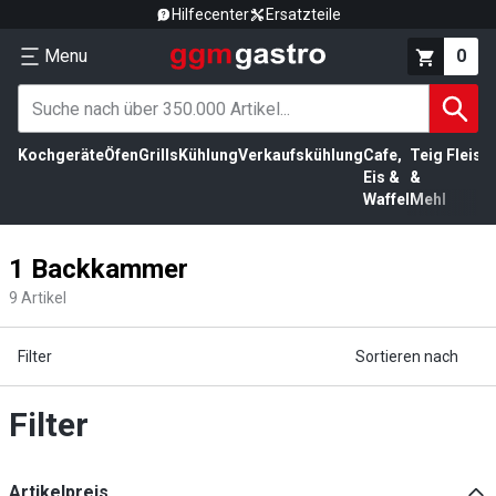
Hilfecenter
Ersatzteile
Menu
0
Kochgeräte
Öfen
Grills
Kühlung
Verkaufskühlung
Cafe,
Teig
Fleisc
Eis &
&
Waffel
Mehl
1 Backkammer
9
Artikel
Filter
Sortieren nach
Filter
Artikelpreis