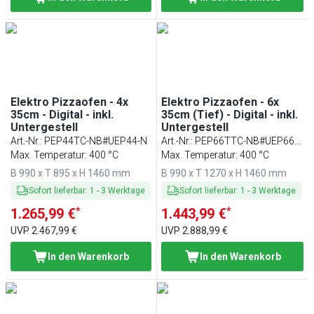
Elektro Pizzaofen - 4x
Elektro Pizzaofen - 6x
35cm - Digital - inkl.
35cm (Tief) - Digital - inkl.
Untergestell
Untergestell
Art.-Nr.
:
PEP44TC-NB#UEP44-N
Art.-Nr.
:
PEP66TTC-NB#UEP66T-
Max. Temperatur: 400 °C
N
Max. Temperatur: 400 °C
B 990 x T 895 x H 1460 mm
B 990 x T 1270 x H 1460 mm
Sofort lieferbar
:
1
-
3
Werktage
Sofort lieferbar
:
1
-
3
Werktage
*
*
1.265,99 €
1.443,99 €
UVP
2.467,99 €
UVP
2.888,99 €
In den Warenkorb
In den Warenkorb