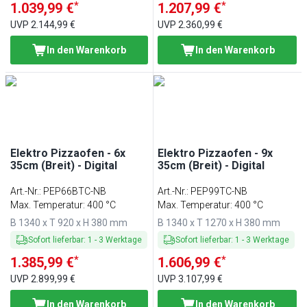
*
*
1.039,99 €
1.207,99 €
UVP
2.144,99 €
UVP
2.360,99 €
In den Warenkorb
In den Warenkorb
Elektro Pizzaofen - 6x
Elektro Pizzaofen - 9x
35cm (Breit) - Digital
35cm (Breit) - Digital
Art.-Nr.
:
PEP66BTC-NB
Art.-Nr.
:
PEP99TC-NB
Max. Temperatur: 400 °C
Max. Temperatur: 400 °C
B 1340 x T 920 x H 380 mm
B 1340 x T 1270 x H 380 mm
Sofort lieferbar
:
1
-
3
Werktage
Sofort lieferbar
:
1
-
3
Werktage
*
*
1.385,99 €
1.606,99 €
UVP
2.899,99 €
UVP
3.107,99 €
In den Warenkorb
In den Warenkorb