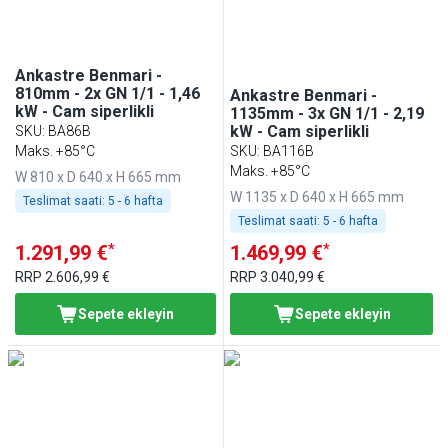
Ankastre Benmari -
810mm - 2x GN 1/1 - 1,46
Ankastre Benmari -
kW - Cam siperlikli
1135mm - 3x GN 1/1 - 2,19
kW - Cam siperlikli
SKU
:
BA86B
Maks. +85°C
SKU
:
BA116B
Maks. +85°C
W 810 x D 640 x H 665 mm
W 1135 x D 640 x H 665 mm
Teslimat saati:
5 - 6 hafta
Teslimat saati:
5 - 6 hafta
*
*
1.291,99 €
1.469,99 €
RRP
2.606,99 €
RRP
3.040,99 €
Sepete ekleyin
Sepete ekleyin