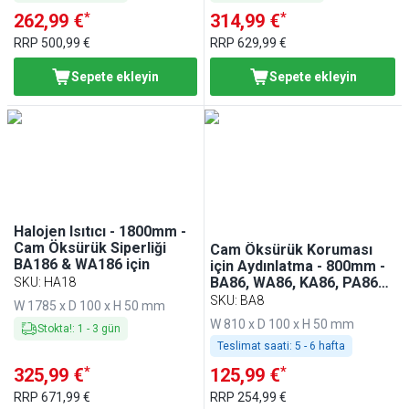
*
*
262,99 €
314,99 €
RRP
500,99 €
RRP
629,99 €
Sepete ekleyin
Sepete ekleyin
Halojen Isıtıcı - 1800mm -
Cam Öksürük Siperliği
Cam Öksürük Koruması
BA186 & WA186 için
için Aydınlatma - 800mm -
BA86, WA86, KA86, PA86
SKU
:
HA18
ve EA86 ile uyumlu
SKU
:
BA8
W 1785 x D 100 x H 50 mm
W 810 x D 100 x H 50 mm
Stokta!
:
1
-
3
gün
Teslimat saati:
5 - 6 hafta
*
*
325,99 €
125,99 €
RRP
671,99 €
RRP
254,99 €