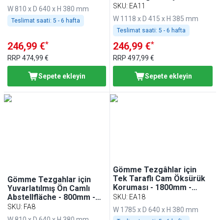
KA86, PA86 ve EA86 ile
1100mm - BA116, WA116,
SKU
:
EA11
W 810 x D 640 x H 380 mm
Uyumlu
KA116, PA116 ve EA116 ile
W 1118 x D 415 x H 385 mm
Teslimat saati:
5 - 6 hafta
Uyumlu
Teslimat saati:
5 - 6 hafta
*
*
246,99 €
246,99 €
RRP
474,99 €
RRP
497,99 €
Sepete ekleyin
Sepete ekleyin
Gömme Tezgâhlar için
Tek Taraflı Cam Öksürük
Gömme Tezgahlar için
Koruması - 1800mm -
Yuvarlatılmış Ön Camlı
BA186, WA186, KA186,
Abstellfläche - 800mm -
SKU
:
EA18
PA186 ve EA186 ile uyumlu
BA86, WA86, KA86, PA86
SKU
:
FA8
W 1785 x D 640 x H 380 mm
ve EA86 ile Uyumlu
W 810 x D 640 x H 380 mm