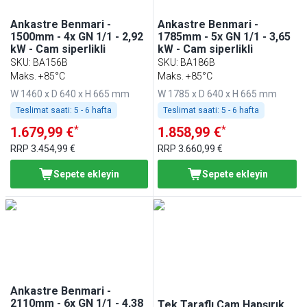
Ankastre Benmari -
Ankastre Benmari -
1500mm - 4x GN 1/1 - 2,92
1785mm - 5x GN 1/1 - 3,65
kW - Cam siperlikli
kW - Cam siperlikli
SKU
:
BA156B
SKU
:
BA186B
Maks. +85°C
Maks. +85°C
W 1460 x D 640 x H 665 mm
W 1785 x D 640 x H 665 mm
Teslimat saati:
5 - 6 hafta
Teslimat saati:
5 - 6 hafta
*
*
1.679,99 €
1.858,99 €
RRP
3.454,99 €
RRP
3.660,99 €
Sepete ekleyin
Sepete ekleyin
Ankastre Benmari -
2110mm - 6x GN 1/1 - 4,38
Tek Taraflı Cam Hapşırık