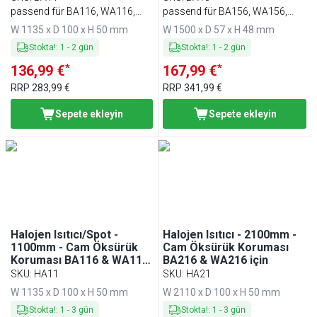
passend für BA116, WA116,
passend für BA156, WA156,
KA116, PA116 & EA116
KA156, PA156 & EA156
W 1135 x D 100 x H 50 mm
W 1500 x D 57 x H 48 mm
Stokta!
:
1
-
2
gün
Stokta!
:
1
-
2
gün
*
*
136,99 €
167,99 €
RRP
283,99 €
RRP
341,99 €
Sepete ekleyin
Sepete ekleyin
Halojen Isıtıcı/Spot -
Halojen Isıtıcı - 2100mm -
1100mm - Cam Öksürük
Cam Öksürük Koruması
Koruması BA116 & WA116
BA216 & WA216 için
için
SKU
:
HA11
SKU
:
HA21
W 1135 x D 100 x H 50 mm
W 2110 x D 100 x H 50 mm
Stokta!
:
1
-
3
gün
Stokta!
:
1
-
3
gün