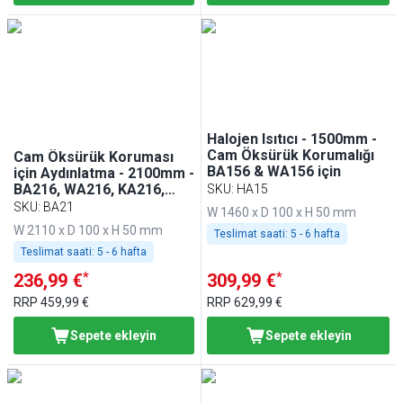
Halojen Isıtıcı - 1500mm -
Cam Öksürük Korumalığı
Cam Öksürük Koruması
BA156 & WA156 için
için Aydınlatma - 2100mm -
BA216, WA216, KA216,
SKU
:
HA15
PA216 ve EA216 ile uyumlu
SKU
:
BA21
W 1460 x D 100 x H 50 mm
W 2110 x D 100 x H 50 mm
Teslimat saati:
5 - 6 hafta
Teslimat saati:
5 - 6 hafta
*
*
236,99 €
309,99 €
RRP
459,99 €
RRP
629,99 €
Sepete ekleyin
Sepete ekleyin