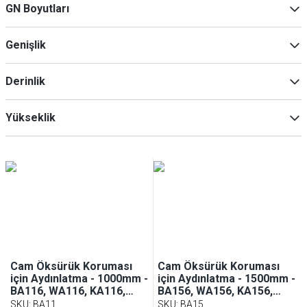
GN Boyutları
Soğutma cihazları için aksesuarlar
(
10
)
Bain-Marie'ler
(
5
)
1/1
(
5
)
Genişlik
2x 1/1
(
1
)
3x 1/1
(
1
)
Derinlik
4x 1/1
(
1
)
5x 1/1
(
1
)
Min
Maksimum
Yükseklik
Min
Maksimum
Min
Maksimum
Cam Öksürük Koruması
Cam Öksürük Koruması
için Aydınlatma - 1000mm -
için Aydınlatma - 1500mm -
BA116, WA116, KA116,
BA156, WA156, KA156,
PA116 ve EA116 ile uyumlu
PA156 ve EA156 ile uyumlu
SKU
:
BA11
SKU
:
BA15