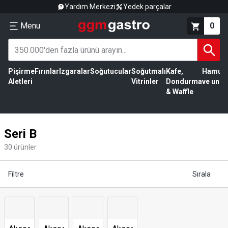
Yardım Merkezi
Yedek parçalar
Menu
0
Pişirme
Fırınlar
Izgaralar
Soğutucular
Soğutmalı
Kafe,
Hamur
Aletleri
Vitrinler
Dondurma
ve un
& Waffle
Seri B
30
ürünler
Filtre
Sırala