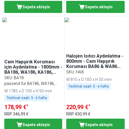
Sepete ekleyin
Sepete ekleyin
Halojen Isıtıcı Aydınlatma -
800mm - Cam Hapşırık
Cam Hapşırık Koruması
Koruması BA86 & WA86
için Aydınlatma - 1800mm -
için
BA186, WA186, KA186,
SKU
:
HA8
PA186 ve EA186 ile uyumlu
SKU
:
BA18
W 810 x D 100 x H 50 mm
passend für BA186, WA186,
Teslimat saati:
5 - 6 hafta
KA186, PA186 & EA186
W 1785 x D 100 x H 50 mm
Teslimat saati:
5 - 6 hafta
*
*
178,99 €
220,99 €
RRP
346,99 €
RRP
430,99 €
Sepete ekleyin
Sepete ekleyin