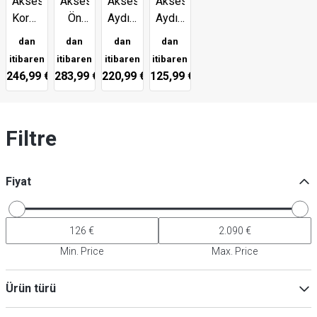
Aksesuarlar:
Aksesuarlar:
Aksesuarlar:
Aksesuarlar:
Koruma
Ön
Aydınlatma
Aydınlatma
Panelleri
Ekranlar
&
Seti
dan
dan
dan
dan
Isıtma
itibaren
itibaren
itibaren
itibaren
Seti
246,99 €
283,99 €
220,99 €
125,99 €
Filtre
Fiyat
Min. Price
Max. Price
Ürün türü
Isıtma cihazları için aksesuarlar
(
15
)