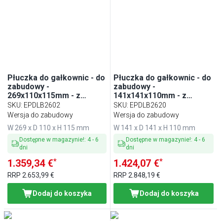
Płuczka do gałkownic - do
Płuczka do gałkownic - do
zabudowy -
zabudowy -
269x110x115mm - z
141x141x110mm - z
systemem myjącym - z
systemem myjącym - z
SKU
:
EPDLB2602
SKU
:
EPDLB2620
automatycznym
automatycznym
Wersja do zabudowy
Wersja do zabudowy
zatrzymaniem wody - z
zatrzymaniem wody - z
W 269 x D 110 x H 115 mm
W 141 x D 141 x H 110 mm
zaworem zwrotnym - z
zaworem zwrotnym - z
regulatorem przepływu
regulatorem przepływu - z
Dostępne w magazynie!
:
4
-
6
Dostępne w magazynie!
:
4
-
6
dni
sitkiem
dni
*
*
1.359,34 €
1.424,07 €
RRP
2.653,99 €
RRP
2.848,19 €
Dodaj do koszyka
Dodaj do koszyka