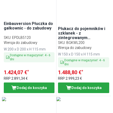
Einbauversion Płuczka do
gałkownic - do zabudowy
Płukacz do pojemników i
szklanek - z
zintegrowanym
SKU
:
EPDLB5120
automatycznym odcięciem
Wersja do zabudowy
SKU
:
BGKWL200
wody
Wersja do zabudowy
W 200 x D 200 x H 115 mm
W 150 x D 150 x H 115 mm
Dostępne w magazynie!
:
4
-
6
dni
Dostępne w magazynie!
:
4
-
6
dni
*
*
1.424,07 €
1.488,80 €
RRP
2.891,34 €
RRP
2.999,23 €
Dodaj do koszyka
Dodaj do koszyka