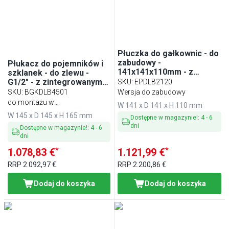
Płuczka do gałkownic - do
zabudowy -
Płukacz do pojemników i
141x141x110mm - z
szklanek - do zlewu -
zaworem zwrotnym - z
G1/2" - z zintegrowanym
SKU
:
EPDLB2120
sitkiem
automatycznym
SKU
:
BGKDLB4501
Wersja do zabudowy
odcięciem wody
do montażu w
W 141 x D 141 x H 110 mm
zlewozmywakach już
W 145 x D 145 x H 165 mm
Dostępne w magazynie!
:
4
-
6
zainstalowanych
dni
Dostępne w magazynie!
:
4
-
6
dni
*
*
1.078,83 €
1.121,99 €
RRP
2.092,97 €
RRP
2.200,86 €
Dodaj do koszyka
Dodaj do koszyka