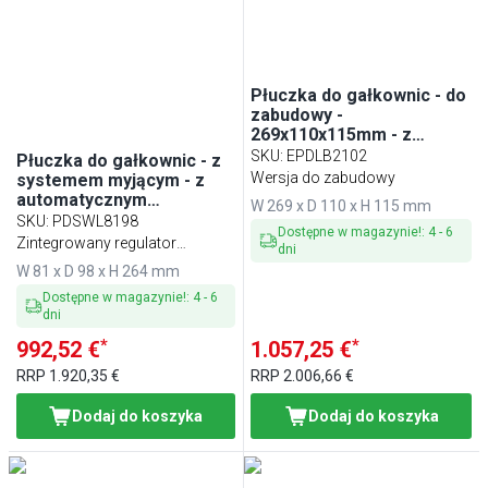
Płuczka do gałkownic - do
zabudowy -
269x110x115mm - z
zaworem zwrotnym - z
SKU
:
EPDLB2102
Płuczka do gałkownic - z
sitkiem
Wersja do zabudowy
systemem myjącym - z
automatycznym
W 269 x D 110 x H 115 mm
zatrzymaniem wody - z
SKU
:
PDSWL8198
Dostępne w magazynie!
:
4
-
6
zaworem zwrotnym - z
Zintegrowany regulator
dni
regulatorem przepływu - z
strumienia wody na górnej
W 81 x D 98 x H 264 mm
sitkiem - 81x98x264mm
głowicy natryskowej,
Dostępne w magazynie!
:
4
-
6
automatyczny ogranicznik
dni
przepływu wody i
*
*
992,52 €
1.057,25 €
zabezpieczenie przed
przepływem zwrotnym wody -
RRP
1.920,35 €
RRP
2.006,66 €
wersja zestawowa
Dodaj do koszyka
Dodaj do koszyka