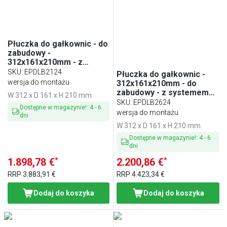
Płuczka do gałkownic - do
zabudowy -
312x161x210mm - z
zaworem zwrotnym - z
SKU
:
EPDLB2124
Płuczka do gałkownic -
sitkiem
wersja do montażu
312x161x210mm - do
zabudowy - z systemem
W 312 x D 161 x H 210 mm
myjącym - z
SKU
:
EPDLB2624
Dostępne w magazynie!
:
4
-
6
automatycznym
wersja do montażu
dni
zatrzymaniem wody - z
W 312 x D 161 x H 210 mm
zaworem zwrotnym - z
regulatorem przepływu - z
Dostępne w magazynie!
:
4
-
6
sitkiem
dni
*
*
1.898,78 €
2.200,86 €
RRP
3.883,91 €
RRP
4.423,34 €
Dodaj do koszyka
Dodaj do koszyka