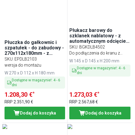
Płukacz barowy do
szklanek nablatowy - z
automatycznym odcięciem
Płuczka do gałkownic i
wody - ze stojakiem,
SKU
:
BGKDLB4502
szpatułek - do zabudowy -
przyssawkami i wężem
270x112x180mm - z
Do podłączenia do kranu z
systemem myjącym - z
SKU
:
EPDLB2103
wodą
W 145 x D 145 x H 200 mm
zaworem zwrotnym - z
wersja do montażu
Dostępne w magazynie!
:
4
-
6
regulatorem przepływu - z
W 270 x D 112 x H 180 mm
dni
sitkiem
Dostępne w magazynie!
:
4
-
6
dni
*
*
1.208,30 €
1.273,03 €
RRP
2.351,90 €
RRP
2.567,68 €
Dodaj do koszyka
Dodaj do koszyka