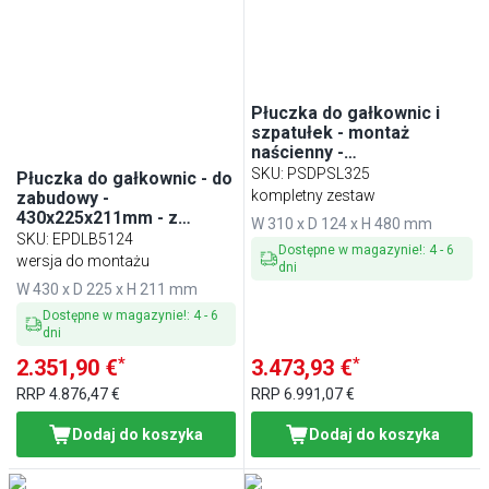
Płuczka do gałkownic i
szpatułek - montaż
naścienny -
310x124x480mm
SKU
:
PSDPSL325
Płuczka do gałkownic - do
kompletny zestaw
zabudowy -
430x225x211mm - z
W 310 x D 124 x H 480 mm
systemem myjącym - z
SKU
:
EPDLB5124
Dostępne w magazynie!
:
4
-
6
automatycznym
wersja do montażu
dni
zatrzymaniem wody - z
W 430 x D 225 x H 211 mm
zaworem zwrotnym - z
regulatorem przepływu - z
Dostępne w magazynie!
:
4
-
6
sitkiem
dni
*
*
2.351,90 €
3.473,93 €
RRP
4.876,47 €
RRP
6.991,07 €
Dodaj do koszyka
Dodaj do koszyka