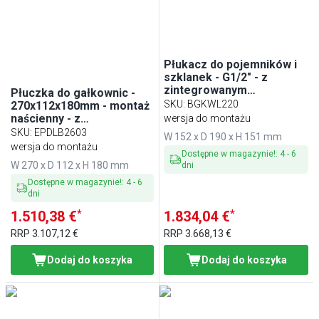
Płukacz do pojemników i
szklanek - G1/2" - z
zintegrowanym
Płuczka do gałkownic -
automatycznym odcięciem
SKU
:
BGKWL220
270x112x180mm - montaż
wody
naścienny - z
wersja do montażu
automatycznym
SKU
:
EPDLB2603
W 152 x D 190 x H 151 mm
zatrzymaniem wody - z
wersja do montażu
Dostępne w magazynie!
:
4
-
6
zaworem zwrotnym - z
W 270 x D 112 x H 180 mm
dni
regulatorem przepływu - z
sitkiem
Dostępne w magazynie!
:
4
-
6
dni
*
*
1.510,38 €
1.834,04 €
RRP
3.107,12 €
RRP
3.668,13 €
Dodaj do koszyka
Dodaj do koszyka