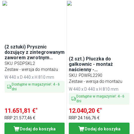
(2 sztuki) Prysznic
dozujący z zintegrowanym
zaworem zwrotnym
(2 szt.) Płuczka do
(zabezpieczeniem przed
SKU
:
PSDPSKL2
gałkownic - montaż
cofaniem wody)
naścienny -
Zestaw - wersja do montażu
270x112x480mm - z
SKU
:
PDWRL2290
W 440 x D 440 x H 810 mm
automatycznym
Zestaw - wersja do montażu
Dostępne w magazynie!
:
4
-
6
zatrzymaniem wody - z
W 440 x D 440 x H 810 mm
dni
zaworem zwrotnym - z
sitkiem
Dostępne w magazynie!
:
4
-
6
dni
*
*
11.651,81 €
12.040,20 €
RRP
21.577,46 €
RRP
24.166,76 €
Dodaj do koszyka
Dodaj do koszyka