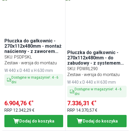
Płuczka do gałkownic -
270x112x480mm - montaż
naścienny - z zaworem
Płuczka do gałkownic -
zwrotnym - z sitkiem
SKU
:
PSDPSKL
270x112x480mm - do
zabudowy - z systemem
Zestaw - wersja do montażu
myjącym - z
SKU
:
PDWRL290
W 440 x D 440 x H 630 mm
automatycznym
Zestaw - wersja do montażu
Dostępne w magazynie!
:
4
-
6
zatrzymaniem wody - z
W 440 x D 440 x H 630 mm
dni
zaworem zwrotnym - z
sitkiem
Dostępne w magazynie!
:
4
-
6
dni
*
*
6.904,76 €
7.336,31 €
RRP
12.342,29 €
RRP
14.370,57 €
Dodaj do koszyka
Dodaj do koszyka