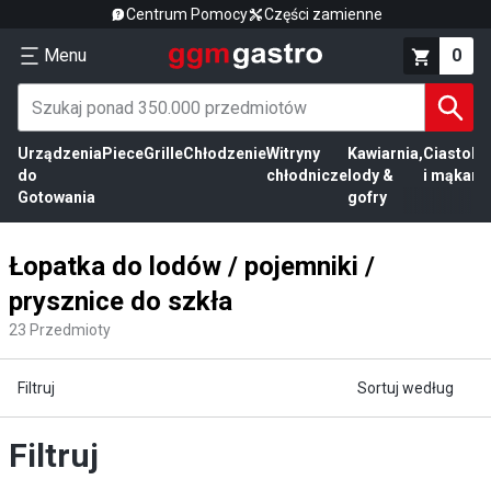
Centrum Pomocy
Części zamienne
Menu
0
Urządzenia
Piece
Grille
Chłodzenie
Witryny
Kawiarnia,
Ciasto
Pr
do
chłodnicze
lody &
i mąka
mi
Gotowania
gofry
Łopatka do lodów / pojemniki /
prysznice do szkła
23
Przedmioty
Filtruj
Sortuj według
Filtruj