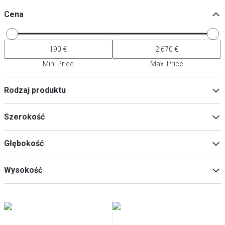
Cena
Min. Price
Max. Price
Rodzaj produktu
Prysznice porcjowane
(
16
)
Szerokość
Szklane kabiny prysznicowe
(
7
)
Głębokość
Min
Max
Wysokość
Min
Max
Min
Max