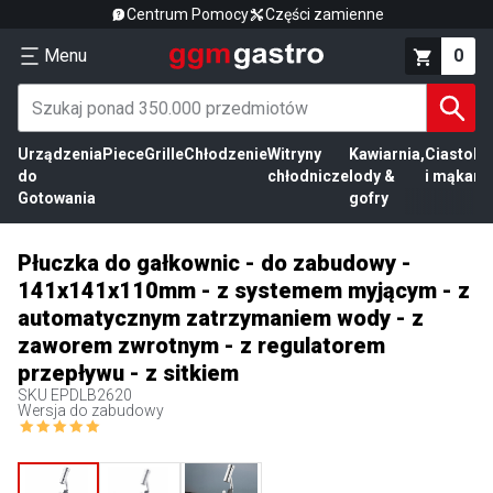
Centrum Pomocy
Części zamienne
Menu
0
Urządzenia
Piece
Grille
Chłodzenie
Witryny
Kawiarnia,
Ciasto
Pr
do
chłodnicze
lody &
i mąka
mi
Gotowania
gofry
Płuczka do gałkownic - do zabudowy -
141x141x110mm - z systemem myjącym - z
automatycznym zatrzymaniem wody - z
zaworem zwrotnym - z regulatorem
przepływu - z sitkiem
SKU
EPDLB2620
Wersja do zabudowy