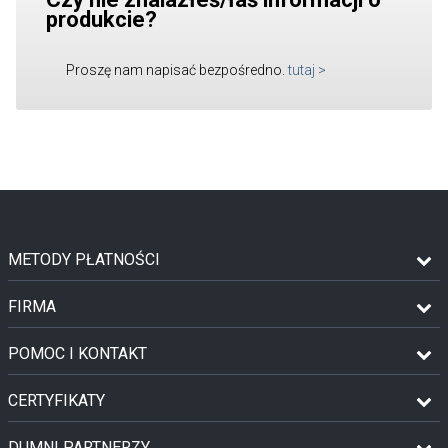
produkcie?
Proszę nam napisać bezpośredno.
tutaj
>
METODY PŁATNOŚCI
FIRMA
POMOC I KONTAKT
CERTYFIKATY
DUMNI PARTNERZY