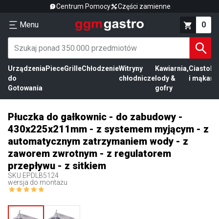
Centrum Pomocy
Części zamienne
Menu
0
Urządzenia
Piece
Grille
Chłodzenie
Witryny
Kawiarnia,
Ciasto
Pr
do
chłodnicze
lody &
i mąka
mi
Gotowania
gofry
Płuczka do gałkownic - do zabudowy -
430x225x211mm - z systemem myjącym - z
automatycznym zatrzymaniem wody - z
zaworem zwrotnym - z regulatorem
przepływu - z sitkiem
SKU
EPDLB5124
wersja do montażu