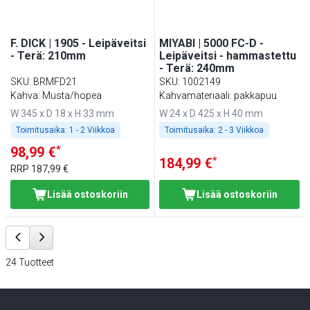
F. DICK | 1905 - Leipäveitsi
MIYABI | 5000 FC-D -
- Terä: 210mm
Leipäveitsi - hammastettu
- Terä: 240mm
SKU
:
BRMFD21
SKU
:
1002149
Kahva: Musta/hopea
Kahvamateriaali: pakkapuu
W 345 x D 18 x H 33 mm
W 24 x D 425 x H 40 mm
Toimitusaika:
1 - 2 Viikkoa
Toimitusaika:
2 - 3 Viikkoa
*
98,99 €
*
184,99 €
RRP
187,99 €
Lisää ostoskoriin
Lisää ostoskoriin
24
Tuotteet