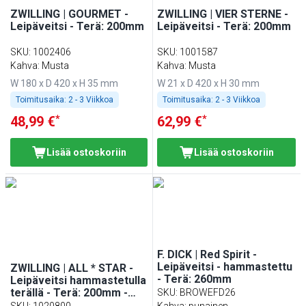
ZWILLING | GOURMET -
ZWILLING | VIER STERNE -
Leipäveitsi - Terä: 200mm
Leipäveitsi - Terä: 200mm
SKU
:
1002406
SKU
:
1001587
Kahva: Musta
Kahva: Musta
W 180 x D 420 x H 35 mm
W 21 x D 420 x H 30 mm
Toimitusaika:
2 - 3 Viikkoa
Toimitusaika:
2 - 3 Viikkoa
*
*
48,99 €
62,99 €
Lisää ostoskoriin
Lisää ostoskoriin
F. DICK | Red Spirit -
Leipäveitsi - hammastettu
ZWILLING | ALL * STAR -
- Terä: 260mm
Leipäveitsi hammastetulla
terällä - Terä: 200mm -
SKU
:
BROWEFD26
hopea