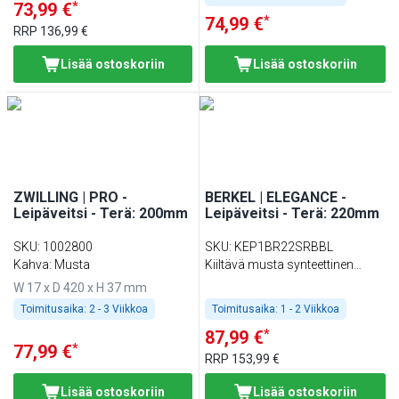
*
73,99 €
*
74,99 €
RRP
136,99 €
Lisää ostoskoriin
Lisää ostoskoriin
ZWILLING | PRO -
BERKEL | ELEGANCE -
Leipäveitsi - Terä: 200mm
Leipäveitsi - Terä: 220mm
SKU
:
1002800
SKU
:
KEP1BR22SRBBL
Kahva: Musta
Kiiltävä musta synteettinen
hartsi
W 17 x D 420 x H 37 mm
Toimitusaika:
2 - 3 Viikkoa
Toimitusaika:
1 - 2 Viikkoa
*
87,99 €
*
77,99 €
RRP
153,99 €
Lisää ostoskoriin
Lisää ostoskoriin