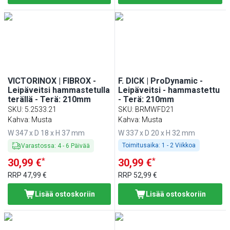
VICTORINOX | FIBROX -
F. DICK | ProDynamic -
Leipäveitsi hammastetulla
Leipäveitsi - hammastettu
terällä - Terä: 210mm
- Terä: 210mm
SKU
:
5.2533.21
SKU
:
BRMWFD21
Kahva: Musta
Kahva: Musta
W 347 x D 18 x H 37 mm
W 337 x D 20 x H 32 mm
Toimitusaika:
1 - 2 Viikkoa
Varastossa
:
4
-
6
Päivää
*
*
30,99 €
30,99 €
RRP
47,99 €
RRP
52,99 €
Lisää ostoskoriin
Lisää ostoskoriin