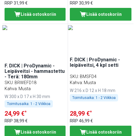
RRP
31,99 €
RRP
30,99 €
Lisää ostoskoriin
Lisää ostoskoriin
F. DICK | ProDynamic -
leipäveitsi, 4 kpl setti
F. DICK | ProDynamic -
Leipäveitsi - hammastettu
- Terä: 180mm
SKU
:
BMSFD4
SKU
:
BRWEFD18
Kahva: Musta
Kahva: Musta
W 216 x D 12 x H 18 mm
W 300 x D 17 x H 30 mm
Toimitusaika:
1 - 2 Viikkoa
Toimitusaika:
1 - 2 Viikkoa
*
*
24,99 €
28,99 €
RRP
38,99 €
RRP
46,99 €
Lisää ostoskoriin
Lisää ostoskoriin