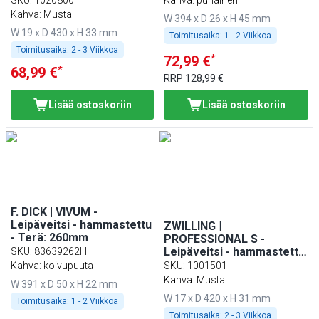
SKU
:
1020800
Kahva: punainen
Kahva: Musta
W 394 x D 26 x H 45 mm
W 19 x D 430 x H 33 mm
Toimitusaika:
1 - 2 Viikkoa
Toimitusaika:
2 - 3 Viikkoa
*
72,99 €
*
68,99 €
RRP
128,99 €
Lisää ostoskoriin
Lisää ostoskoriin
F. DICK | VIVUM -
Leipäveitsi - hammastettu
ZWILLING |
- Terä: 260mm
PROFESSIONAL S -
Leipäveitsi - hammastettu
SKU
:
83639262H
- Terä: 200mm
Kahva: koivupuuta
SKU
:
1001501
Kahva: Musta
W 391 x D 50 x H 22 mm
W 17 x D 420 x H 31 mm
Toimitusaika:
1 - 2 Viikkoa
Toimitusaika:
2 - 3 Viikkoa