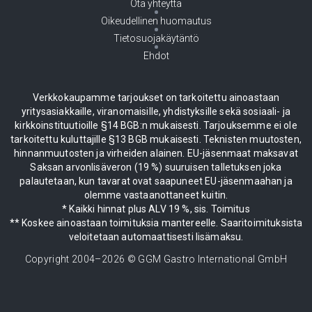
Ota yhteyttä
Oikeudellinen huomautus
Tietosuojakäytäntö
Ehdot
Verkkokaupamme tarjoukset on tarkoitettu ainoastaan
yritysasiakkaille, viranomaisille, yhdistyksille sekä sosiaali- ja
kirkkoinstituutioille §14 BGB:n mukaisesti. Tarjouksemme ei ole
tarkoitettu kuluttajille §13 BGB mukaisesti. Teknisten muutosten,
hinnanmuutosten ja virheiden alainen. EU-jäsenmaat maksavat
Saksan arvonlisäveron (19 %) suuruisen talletuksen joka
palautetaan, kun tavarat ovat saapuneet EU-jäsenmaahan ja
olemme vastaanottaneet kuitin.
* Kaikki hinnat plus ALV 19 %, sis. Toimitus
** Koskee ainoastaan toimituksia mantereelle. Saaritoimituksista
veloitetaan automaattisesti lisämaksu.
Copyright 2004–
2026
© GGM Gastro International GmbH