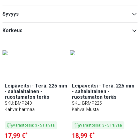
Pöytähopea
(
1
)
Syvyys
Min
Max
Korkeus
Min
Max
Min
Max
Leipäveitsi - Terä: 225 mm
Leipäveitsi - Terä: 225 mm
- sahalaitainen -
- sahalaitainen -
ruostumaton teräs
ruostumaton teräs
SKU
:
BMP240
SKU
:
BRMP225
Kahva: harmaa
Kahva: Musta
Varastossa
:
3
-
5
Päivää
Varastossa
:
3
-
5
Päivää
*
*
17,99 €
18,99 €