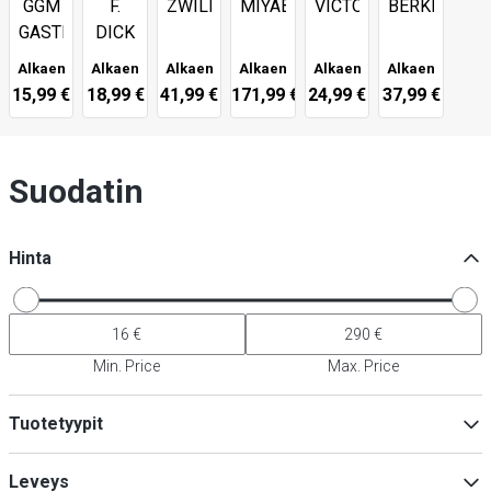
GGM
F.
ZWILLING
MIYABI
VICTORINOX
BERKEL
GASTRO
DICK
Alkaen
Alkaen
Alkaen
Alkaen
Alkaen
Alkaen
15,99 €
18,99 €
41,99 €
171,99 €
24,99 €
37,99 €
Suodatin
Hinta
Min. Price
Max. Price
Tuotetyypit
Keittiöveitsi
(
23
)
Leveys