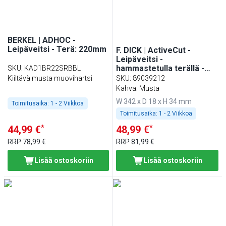
BERKEL | ADHOC -
Leipäveitsi - Terä: 220mm
F. DICK | ActiveCut -
Leipäveitsi -
hammastetulla terällä -
SKU
:
KAD1BR22SRBBL
Terä: 210mm
Kiiltävä musta muovihartsi
SKU
:
89039212
Kahva: Musta
W 342 x D 18 x H 34 mm
Toimitusaika:
1 - 2 Viikkoa
Toimitusaika:
1 - 2 Viikkoa
*
*
44,99 €
48,99 €
RRP
78,99 €
RRP
81,99 €
Lisää ostoskoriin
Lisää ostoskoriin