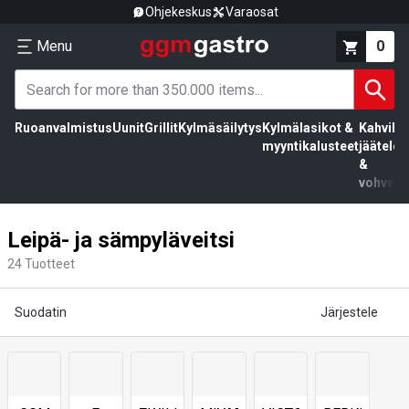
Ohjekeskus
Varaosat
Menu
0
Ruoanvalmistus
Uunit
Grillit
Kylmäsäilytys
Kylmälasikot &
Kahvila,
myyntikalusteet
jäätelö
&
vohvelit
Leipä- ja sämpyläveitsi
24
Tuotteet
Suodatin
Järjestele