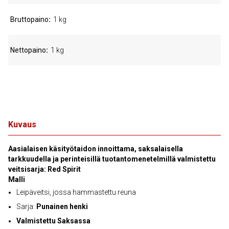
Bruttopaino
1 kg
Nettopaino
1 kg
Kuvaus
Aasialaisen käsityötaidon innoittama, saksalaisella
tarkkuudella ja perinteisillä tuotantomenetelmillä valmistettu
veitsisarja: Red Spirit
Malli
Leipäveitsi, jossa hammastettu reuna
Sarja:
Punainen henki
Valmistettu Saksassa