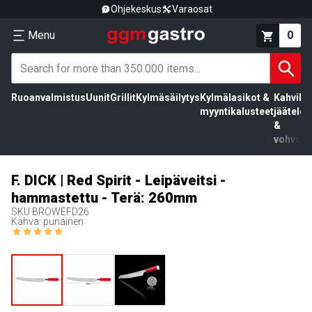
Ohjekeskus
Varaosat
Menu
0
Ruoanvalmistus
Uunit
Grillit
Kylmäsäilytys
Kylmälasikot &
Kahvila,
myyntikalusteet
jäätelö
&
vohvelit
F. DICK | Red Spirit - Leipäveitsi -
hammastettu - Terä: 260mm
SKU
BROWEFD26
Kahva: punainen