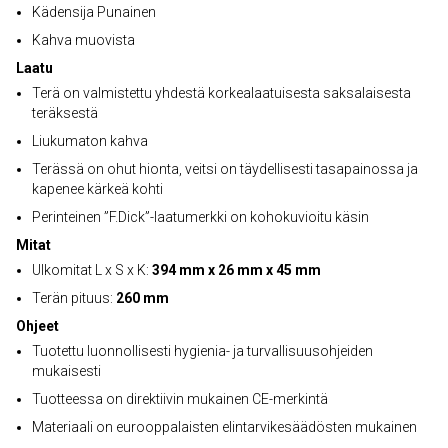
Kädensija Punainen
Kahva muovista
Laatu
Terä on valmistettu yhdestä korkealaatuisesta saksalaisesta
teräksestä
Liukumaton kahva
Terässä on ohut hionta, veitsi on täydellisesti tasapainossa ja
kapenee kärkeä kohti
Perinteinen ”F.Dick”-laatumerkki on kohokuvioitu käsin
Mitat
Ulkomitat L x S x K:
394 mm x 26 mm x 45 mm
Terän pituus:
260 mm
Ohjeet
Tuotettu luonnollisesti hygienia- ja turvallisuusohjeiden
mukaisesti
Tuotteessa on direktiivin mukainen CE-merkintä
Materiaali on eurooppalaisten elintarvikesäädösten mukainen