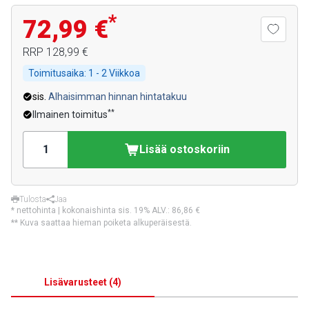
*
72,99 €
RRP
128,99 €
Toimitusaika:
1 - 2 Viikkoa
sis.
Alhaisimman hinnan hintatakuu
**
Ilmainen toimitus
Lisää ostoskoriin
Tulosta
Jaa
* nettohinta | kokonaishinta sis. 19% ALV.:
86,86 €
** Kuva saattaa hieman poiketa alkuperäisestä.
Lisävarusteet
(
4
)