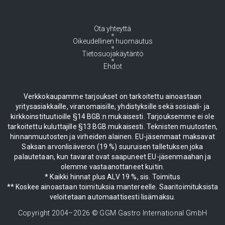
Ota yhteyttä
Oikeudellinen huomautus
Tietosuojakäytäntö
Ehdot
Verkkokaupamme tarjoukset on tarkoitettu ainoastaan
yritysasiakkaille, viranomaisille, yhdistyksille sekä sosiaali- ja
kirkkoinstituutioille §14 BGB:n mukaisesti. Tarjouksemme ei ole
tarkoitettu kuluttajille §13 BGB mukaisesti. Teknisten muutosten,
hinnanmuutosten ja virheiden alainen. EU-jäsenmaat maksavat
Saksan arvonlisäveron (19 %) suuruisen talletuksen joka
palautetaan, kun tavarat ovat saapuneet EU-jäsenmaahan ja
olemme vastaanottaneet kuitin.
* Kaikki hinnat plus ALV 19 %, sis. Toimitus
** Koskee ainoastaan toimituksia mantereelle. Saaritoimituksista
veloitetaan automaattisesti lisämaksu.
Copyright 2004–
2026
© GGM Gastro International GmbH