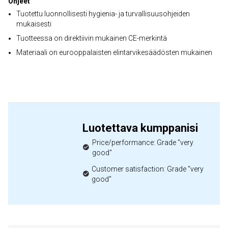
Ohjeet
Tuotettu luonnollisesti hygienia- ja turvallisuusohjeiden
mukaisesti
Tuotteessa on direktiivin mukainen CE-merkintä
Materiaali on eurooppalaisten elintarvikesäädösten mukainen
Luotettava kumppanisi
Price/performance: Grade "very
good"
Customer satisfaction: Grade "very
good"