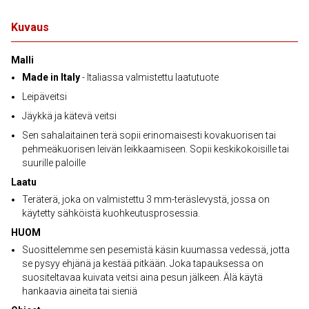
Kuvaus
Malli
Made in Italy
- Italiassa valmistettu laatutuote
Leipäveitsi
Jäykkä ja kätevä veitsi
Sen sahalaitainen terä sopii erinomaisesti kovakuorisen tai
pehmeäkuorisen leivän leikkaamiseen. Sopii keskikokoisille tai
suurille paloille
Laatu
Teräterä, joka on valmistettu 3 mm-teräslevystä, jossa on
käytetty sähköistä kuohkeutusprosessia.
HUOM
Suosittelemme sen pesemistä käsin kuumassa vedessä, jotta
se pysyy ehjänä ja kestää pitkään. Joka tapauksessa on
suositeltavaa kuivata veitsi aina pesun jälkeen. Älä käytä
hankaavia aineita tai sieniä