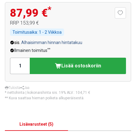
*
87,99 €
RRP
153,99 €
Toimitusaika:
1 - 2 Viikkoa
sis.
Alhaisimman hinnan hintatakuu
**
Ilmainen toimitus
Lisää ostoskoriin
Tulosta
Jaa
* nettohinta | kokonaishinta sis. 19% ALV.:
104,71 €
** Kuva saattaa hieman poiketa alkuperäisestä.
Lisävarusteet
(
5
)