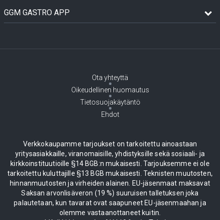
GGM GASTRO APP
Ota yhteyttä
Oikeudellinen huomautus
Tietosuojakäytäntö
Ehdot
Verkkokaupamme tarjoukset on tarkoitettu ainoastaan
yritysasiakkaille, viranomaisille, yhdistyksille sekä sosiaali- ja
kirkkoinstituutioille §14 BGB:n mukaisesti. Tarjouksemme ei ole
tarkoitettu kuluttajille §13 BGB mukaisesti. Teknisten muutosten,
hinnanmuutosten ja virheiden alainen. EU-jäsenmaat maksavat
Saksan arvonlisäveron (19 %) suuruisen talletuksen joka
palautetaan, kun tavarat ovat saapuneet EU-jäsenmaahan ja
olemme vastaanottaneet kuitin.