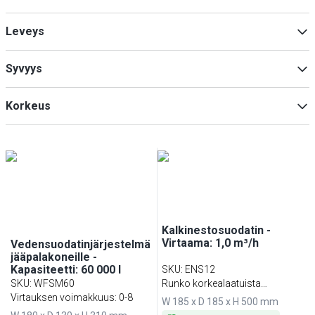
Pelti
(
1
)
Leveys
Syvyys
Min
Max
Korkeus
Min
Max
Min
Max
Kalkinestosuodatin -
Virtaama: 1,0 m³/h
Vedensuodatinjärjestelmä
jääpalakoneille -
Kapasiteetti: 60 000 l
SKU
:
ENS12
SKU
:
WFSM60
Runko korkealaatuista
Virtauksen voimakkuus: 0-8
ruostumatonta terästä
W 185 x D 185 x H 500 mm