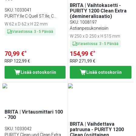
BRITA | Vaihtokasetti -
SKU
:
1033041
PURITY 1200 Clean Extra
(demineralisaatio)
PURITY:lle C Quell ST:lle, C
Finest:lle ja C Steam:lle
SKU
:
1008197
W 62 x D 62 x H 22 mm
Astianpesukoneisiin
Varastossa
:
3
-
5
Päivää
W 250 x D 250 x H 515 mm
Varastossa
:
3
-
5
Päivää
*
*
70,99 €
154,99 €
RRP
122,99 €
RRP
271,99 €
Lisää ostoskoriin
Lisää ostoskoriin
BRITA | Virtausmittari 100
- 700
BRITA | Vaihdettava
SKU
:
1033042
patruuna - PURITY 1200
Clean (osittainen
PURITY Clean und Clean Extra