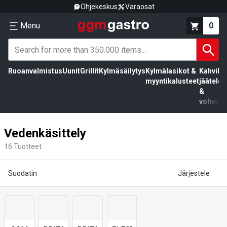
Ohjekeskus
Varaosat
Menu
0
Ruoanvalmistus
Uunit
Grillit
Kylmäsäilytys
Kylmälasikot &
Kahvila,
myyntikalusteet
jäätelö
&
vohvelit
Vedenkäsittely
16
Tuotteet
Suodatin
Järjestele