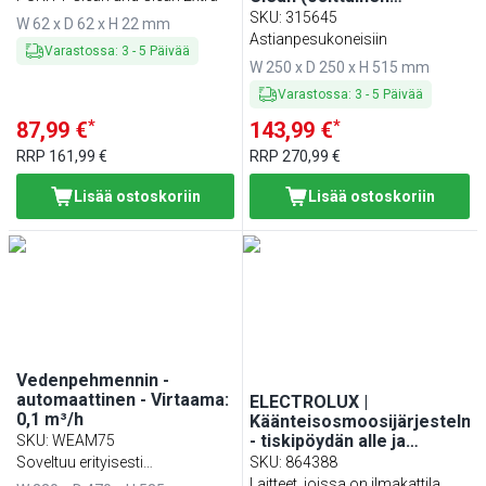
demineralisaatio)
SKU
:
315645
W 62 x D 62 x H 22 mm
Astianpesukoneisiin
Varastossa
:
3
-
5
Päivää
W 250 x D 250 x H 515 mm
Varastossa
:
3
-
5
Päivää
*
*
87,99 €
143,99 €
RRP
161,99 €
RRP
270,99 €
Lisää ostoskoriin
Lisää ostoskoriin
Vedenpehmennin -
automaattinen - Virtaama:
ELECTROLUX |
0,1 m³/h
Käänteisosmoosijärjestelm
- tiskipöydän alle ja
SKU
:
WEAM75
konepeltiastianpesukoneisii
Soveltuu erityisesti
SKU
:
864388
kahvinkeittimiin,
Laitteet, joissa on ilmakattila