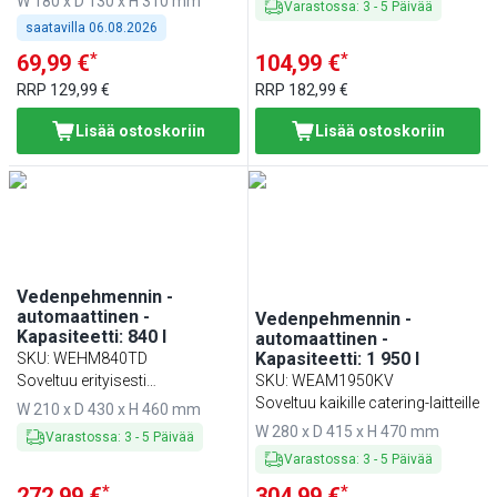
W 180 x D 130 x H 310 mm
Varastossa
:
3
-
5
Päivää
saatavilla
06.08.2026
*
*
69,99 €
104,99 €
RRP
129,99 €
RRP
182,99 €
Lisää ostoskoriin
Lisää ostoskoriin
Vedenpehmennin -
automaattinen -
Vedenpehmennin -
Kapasiteetti: 840 l
automaattinen -
Kapasiteetti: 1 950 l
SKU
:
WEHM840TD
Soveltuu erityisesti
SKU
:
WEAM1950KV
kahvinkeittimiin
Soveltuu kaikille catering-laitteille
W 210 x D 430 x H 460 mm
W 280 x D 415 x H 470 mm
Varastossa
:
3
-
5
Päivää
Varastossa
:
3
-
5
Päivää
*
*
272,99 €
304,99 €