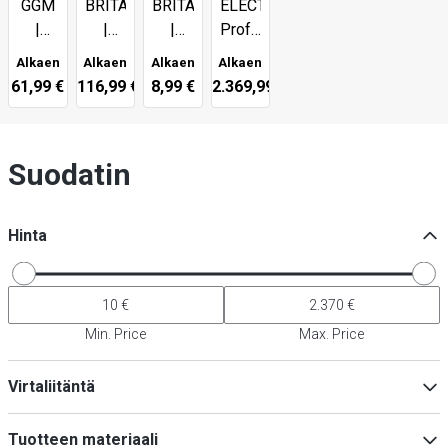
GGM
BRITA
BRITA
ELECTROLUX
|
|
|
Professional
Vedenkäsittely
PURITY
Tarvikkeet
|
Alkaen
Alkaen
Alkaen
Alkaen
Clean
Vedenkäsittely
61,99 €
116,99 €
8,99 €
2.369,99 €
&
Clean
Extra
Suodatin
Hinta
Min. Price
Max. Price
Virtaliitäntä
230V
(
4
)
Tuotteen materiaali