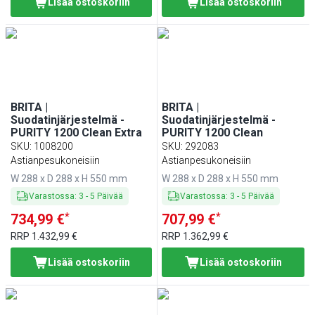
Lisää ostoskoriin
Lisää ostoskoriin
BRITA |
BRITA |
Suodatinjärjestelmä -
Suodatinjärjestelmä -
PURITY 1200 Clean Extra
PURITY 1200 Clean
SKU
:
1008200
SKU
:
292083
Astianpesukoneisiin
Astianpesukoneisiin
W 288 x D 288 x H 550 mm
W 288 x D 288 x H 550 mm
Varastossa
:
3
-
5
Päivää
Varastossa
:
3
-
5
Päivää
*
*
734,99 €
707,99 €
RRP
1.432,99 €
RRP
1.362,99 €
Lisää ostoskoriin
Lisää ostoskoriin