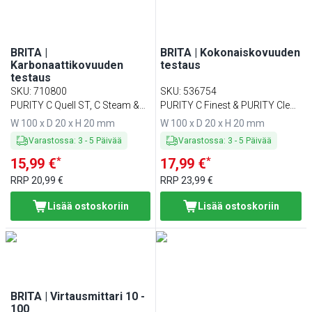
BRITA |
BRITA | Kokonaiskovuuden
Karbonaattikovuuden
testaus
testaus
SKU
:
710800
SKU
:
536754
PURITY C Quell ST, C Steam &
PURITY C Finest & PURITY Clean
PURITY Clean
Extra
W 100 x D 20 x H 20 mm
W 100 x D 20 x H 20 mm
Varastossa
:
3
-
5
Päivää
Varastossa
:
3
-
5
Päivää
*
*
15,99 €
17,99 €
RRP
20,99 €
RRP
23,99 €
Lisää ostoskoriin
Lisää ostoskoriin
BRITA | Virtausmittari 10 -
100