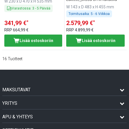
W 230 x D 470 x H 535 mm
yhdistelmähöyrykeittimiin ja
W 143 x D 483 x H 455 mm
Varastossa
:
3
-
5
Päivää
pieniin tiskin alla oleviin
Toimitusaika:
5 - 6 Viikkoa
astianpesukoneisiin
*
*
341,99 €
2.579,99 €
RRP
664,99 €
RRP
4.899,99 €
Lisää ostoskoriin
Lisää ostoskoriin
16
Tuotteet
MAKSUTAVAT
YRITYS
APU & YHTEYS