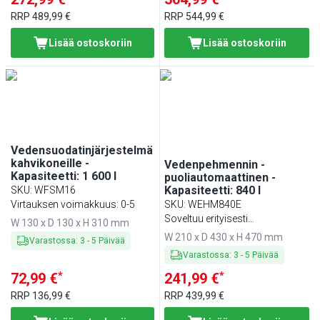
RRP
489,99 €
RRP
544,99 €
Lisää ostoskoriin
Lisää ostoskoriin
Vedensuodatinjärjestelmä
kahvikoneille -
Vedenpehmennin -
Kapasiteetti: 1 600 l
puoliautomaattinen -
Kapasiteetti: 840 l
SKU
:
WFSM16
Virtauksen voimakkuus: 0-5
SKU
:
WEHM840E
Soveltuu erityisesti
W 130 x D 130 x H 310 mm
kahvinkeittimiin
W 210 x D 430 x H 470 mm
Varastossa
:
3
-
5
Päivää
Varastossa
:
3
-
5
Päivää
*
*
72,99 €
241,99 €
RRP
136,99 €
RRP
439,99 €