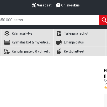
Varaosat
Ohjekeskus
Kylmäsäilytys
Taikina ja jauhot
Kylmälasikot & myyntikalusteet
Lihanjalostus
Kahvila, jäätelö & vohvelit
Keittiölaitteet
E
t
S
La