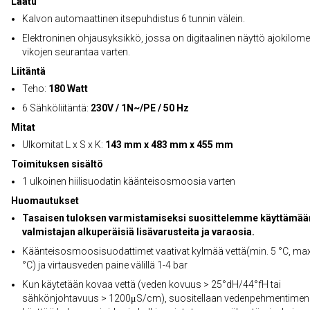
Laatu
Kalvon automaattinen itsepuhdistus 6 tunnin välein.
Elektroninen ohjausyksikkö, jossa on digitaalinen näyttö ajokilomet
vikojen seurantaa varten.
Liitäntä
Teho:
180 Watt
6 Sähköliitäntä:
230V / 1N~/PE / 50 Hz
Mitat
Ulkomitat L x S x K:
143 mm x 483 mm x 455 mm
Toimituksen sisältö
1 ulkoinen hiilisuodatin käänteisosmoosia varten
Huomautukset
Tasaisen tuloksen varmistamiseksi suosittelemme käyttämää
valmistajan alkuperäisiä lisävarusteita ja varaosia.
Käänteisosmoosisuodattimet vaativat kylmää vettä(min. 5 °C, max
°C) ja virtausveden paine välillä 1-4 bar
Kun käytetään kovaa vettä (veden kovuus > 25°dH/44°fH tai
sähkönjohtavuus > 1200μS/cm), suositellaan vedenpehmentimen