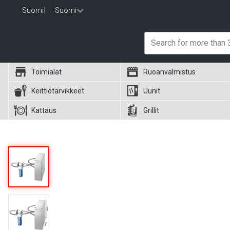
Suomi
|
Suomi
Toimialat
Ruoanvalmistus
Keittiötarvikkeet
Uunit
Kattaus
Grillit