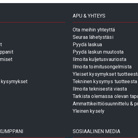
APU & YHTEYS
Ota meihin yhteyttä
Seuraa lähetystäsi
t
Pyydä laskua
ppanit
Pyydä laskun muutosta
miset
Ilmoita kuljetusvauriosta
Ilmoita toimitusongelmista
Yleiset kysymykset tuotteest
t kysymykset
Tekninen kysymys tuotteesta
Ilmoita teknisestä viasta
Tarkista olemassa olevan tapa
Ammattikeittiösuunnittelu & pr
Yleinen kysely
 KUMPPANI
SOSIAALINEN MEDIA