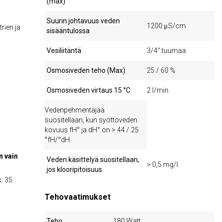
(max)
Suurin johtavuus veden
1200 μS/cm
rien ja
sisääntulossa
Vesiliitäntä
3/4" tuumaa
Osmosiveden teho (Max)
25 / 60 %
Osmosiveden virtaus 15 °C
2 l/min
Vedenpehmentäjää
suositellaan, kun syöttöveden
kovuus fH° ja dH° on > 44 / 25
°fH/°dH
n vain
Veden käsittelyä suositellaan,
> 0,5 mg/l.
jos klooripitoisuus
. 35
Tehovaatimukset
Teho
180 Watt