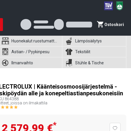
Ostoskori
Huonekalut ruostumattomasta teräksestä
Lämpösäilytys
Astian- / Pyykinpesu
Tekstiilit
Ilmanvaihto
Stühle & Tische
LECTROLUX | Käänteisosmoosijärjestelmä -
iskipöydän alle ja konepeltiastianpesukoneisiin
KU
864388
itteet, joissa on ilmakattila
*
2 579,99 €