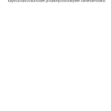
käyttöä kalvovaurioiden ja kalkinpoistotarpeen vähentämiseksi.