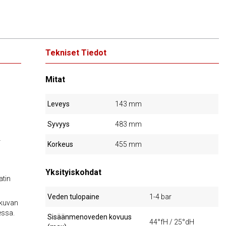
Tekniset Tiedot
Mitat
Leveys
143 mm
Syvyys
483 mm
-
Korkeus
455 mm
Yksityiskohdat
atin
Veden tulopaine
1-4 bar
tkuvan
essa.
Sisäänmenoveden kovuus
44°fH / 25°dH