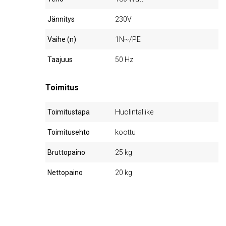
Jännitys
230V
Vaihe (n)
1N~/PE
Taajuus
50 Hz
Toimitus
Toimitustapa
Huolintaliike
Toimitusehto
koottu
Bruttopaino
25 kg
Nettopaino
20 kg