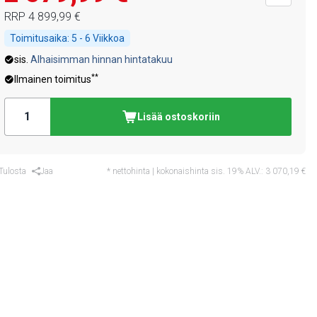
RRP
4 899,99 €
Toimitusaika:
5 - 6 Viikkoa
sis.
Alhaisimman hinnan hintatakuu
**
Ilmainen toimitus
Lisää ostoskoriin
Tulosta
Jaa
* nettohinta | kokonaishinta sis. 19% ALV.:
3 070,19 €