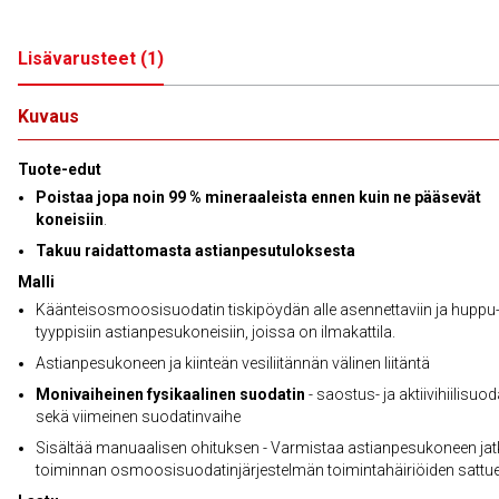
Lisävarusteet
(
1
)
Kuvaus
Tuote-edut
Poistaa jopa noin 99 % mineraaleista ennen kuin ne pääsevät
koneisiin
.
Takuu raidattomasta astianpesutuloksesta
Malli
Käänteisosmoosisuodatin tiskipöydän alle asennettaviin ja huppu
tyyppisiin astianpesukoneisiin, joissa on ilmakattila.
Astianpesukoneen ja kiinteän vesiliitännän välinen liitäntä
Monivaiheinen fysikaalinen suodatin
- saostus- ja aktiivihiilisuod
sekä viimeinen suodatinvaihe
Sisältää manuaalisen ohituksen - Varmistaa astianpesukoneen ja
toiminnan osmoosisuodatinjärjestelmän toimintahäiriöiden sattu