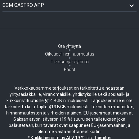
GGM GASTRO APP
Ota yhteyttä
Oikeudellinen huomautus
Tietosuojakäytäntö
Ehdot
Verkkokaupamme tarjoukset on tarkoitettu ainoastaan
yritysasiakkaille, viranomaisille, yhdistyksille sekä sosiaali- ja
kirkkoinstituutioille §14 BGB:n mukaisesti. Tarjouksemme ei ole
tarkoitettu kuluttajille §13 BGB mukaisesti. Teknisten muutosten,
hinnanmuutosten ja virheiden alainen. EU-jäsenmaat maksavat
Saksan arvonlisäveron (19 %) suuruisen talletuksen joka
palautetaan, kun tavarat ovat saapuneet EU-jäsenmaahan ja
olemme vastaanottaneet kuitin.
* Kaikki hinnat plus ALV 19 %, sis. Toimitus