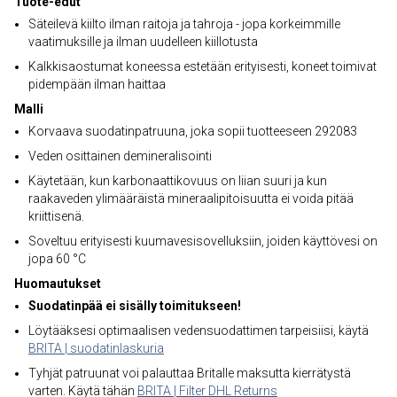
Tuote-edut
Säteilevä kiilto ilman raitoja ja tahroja - jopa korkeimmille
vaatimuksille ja ilman uudelleen kiillotusta
Kalkkisaostumat koneessa estetään erityisesti, koneet toimivat
pidempään ilman haittaa
Malli
Korvaava suodatinpatruuna, joka sopii tuotteeseen 292083
Veden osittainen demineralisointi
Käytetään, kun karbonaattikovuus on liian suuri ja kun
raakaveden ylimääräistä mineraalipitoisuutta ei voida pitää
kriittisenä.
Soveltuu erityisesti kuumavesisovelluksiin, joiden käyttövesi on
jopa 60 °C
Huomautukset
Suodatinpää ei sisälly toimitukseen!
Löytääksesi optimaalisen vedensuodattimen tarpeisiisi, käytä
BRITA | suodatinlaskuria
Tyhjät patruunat voi palauttaa Britalle maksutta kierrätystä
varten. Käytä tähän
BRITA | Filter DHL Returns