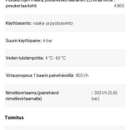
Pesukertojen määrä, joissa keskimääräinen 2,5 litraa vettä
pesukertaa kohti
4.800
Käyttöasento
vaaka- ja pystyasento
Suurin käyttöpaine
6 bar
Veden tulolämpötila
4 °C - 60 °C
Virtausnopeus 1 baarin painehäviöllä
850 l/h
Nimellisvirtaama (painehäviö
300 l/h (0,45
nimellisvirtaamalla)
bar)
Toimitus