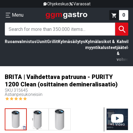
Ohjekeskus
Varaosat
Menu
0
Ruoanvalmistus
Uunit
Grillit
Kylmäsäilytys
Kylmälasikot &
Kahvila,
myyntikalusteet
jäätelö
&
vohvelit
BRITA | Vaihdettava patruuna - PURITY
1200 Clean (osittainen demineralisaatio)
SKU
315645
Astianpesukoneisiin
+
1
Video