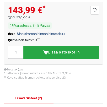
*
143,99 €
RRP
270,99 €
Varastossa
:
3
-
5
Päivää
sis.
Alhaisimman hinnan hintatakuu
**
Ilmainen toimitus
Lisää ostoskoriin
Tulosta
Jaa
* nettohinta | kokonaishinta sis. 19% ALV.:
171,35 €
** Kuva saattaa hieman poiketa alkuperäisestä.
Lisävarusteet
(
2
)