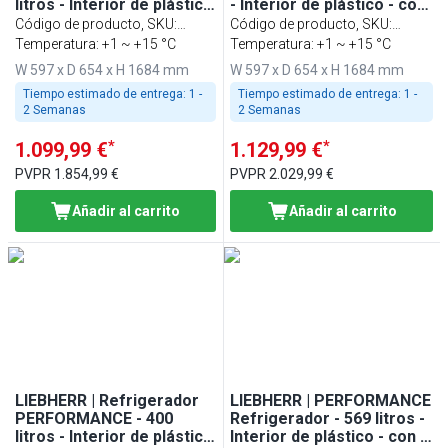
litros - Interior de plástico
- Interior de plástico - con
- con 1 puerta de cristal -
1 puerta de cristal -
Código de producto, SKU
:
Código de producto, SKU
:
GRIS
NEGRO
998412851
Temperatura: +1 ~ +15 °C
90659851
Temperatura: +1 ~ +15 °C
W 597 x D 654 x H 1684 mm
W 597 x D 654 x H 1684 mm
Tiempo estimado de entrega:
1 -
Tiempo estimado de entrega:
1 -
2 Semanas
2 Semanas
*
*
1.099,99 €
1.129,99 €
PVPR
1.854,99 €
PVPR
2.029,99 €
Añadir al carrito
Añadir al carrito
LIEBHERR | Refrigerador
LIEBHERR | PERFORMANCE
PERFORMANCE - 400
Refrigerador - 569 litros -
litros - Interior de plástico
Interior de plástico - con 1