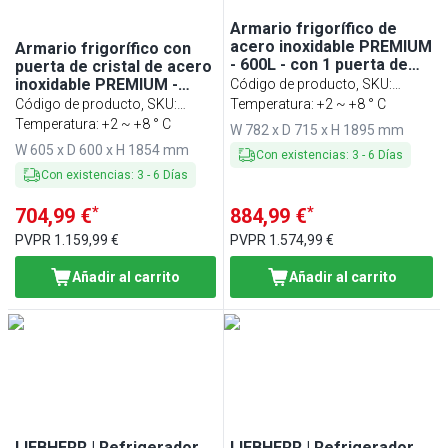
Armario frigorífico de
acero inoxidable PREMIUM
Armario frigorífico con
- 600L - con 1 puerta de
puerta de cristal de acero
cristal - estático;
inoxidable PREMIUM -
Código de producto, SKU
:
desescarche automático;
400L - con 1 puerta de
Código de producto, SKU
:
KSS600HGN
Temperatura: +2 ~ +8 ° C
R600a; AISI 304
cristal - estático;
KSS400HGN
Temperatura: +2 ~ +8 ° C
W 782 x D 715 x H 1895 mm
desescarche automático;
W 605 x D 600 x H 1854 mm
R600a; AISI 304; puerta no
Con existencias
:
3
-
6
Días
reversible
Con existencias
:
3
-
6
Días
*
*
704,99 €
884,99 €
PVPR
1.159,99 €
PVPR
1.574,99 €
Añadir al carrito
Añadir al carrito
LIEBHERR | Refrigerador
LIEBHERR | Refrigerador