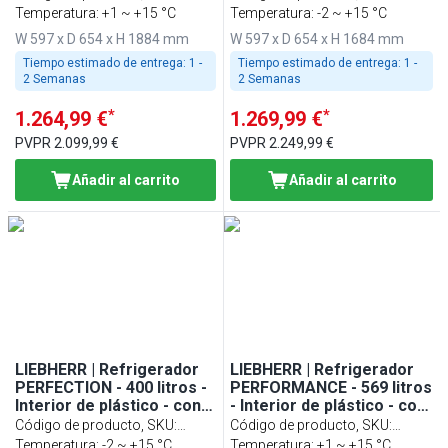
NEGRO
90660151
Temperatura: +1 ~ +15 °C
998409651
Temperatura: -2 ~ +15 °C
W 597 x D 654 x H 1884 mm
W 597 x D 654 x H 1684 mm
Tiempo estimado de entrega:
1 -
Tiempo estimado de entrega:
1 -
2 Semanas
2 Semanas
*
*
1.264,99 €
1.269,99 €
PVPR
2.099,99 €
PVPR
2.249,99 €
Añadir al carrito
Añadir al carrito
LIEBHERR | Refrigerador
LIEBHERR | Refrigerador
PERFECTION - 400 litros -
PERFORMANCE - 569 litros
Interior de plástico - con 1
- Interior de plástico - con
puerta de cristal - NEGRO
1 puerta de cristal - GRIS
Código de producto, SKU
:
Código de producto, SKU
:
998409451
Temperatura: -2 ~ +15 °C
998409851
Temperatura: +1 ~ +15 °C