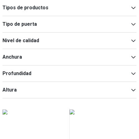
Tipos de productos
Neveras
(
16
)
Tipo de puerta
Refrigeradores de almacenamiento
(
2
)
Puerta de cristal
(
17
)
Nivel de calidad
Puerta maciza
(
1
)
Eco
(
2
)
Anchura
Premium
(
2
)
Profundidad
Min
Max
Altura
Min
Max
Min
Max