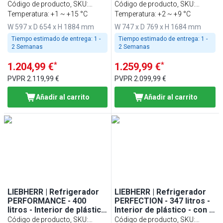
- con 1 puerta de cristal -
puerta de cristal -
Código de producto, SKU
:
Código de producto, SKU
:
GRIS
BLANCO
998412451
Temperatura: +1 ~ +15 °C
998413251
Temperatura: +2 ~ +9 °C
W 597 x D 654 x H 1884 mm
W 747 x D 769 x H 1684 mm
Tiempo estimado de entrega:
1 -
Tiempo estimado de entrega:
1 -
2 Semanas
2 Semanas
*
*
1.204,99 €
1.259,99 €
PVPR
2.119,99 €
PVPR
2.099,99 €
Añadir al carrito
Añadir al carrito
LIEBHERR | Refrigerador
LIEBHERR | Refrigerador
PERFORMANCE - 400
PERFECTION - 347 litros -
litros - Interior de plástico
Interior de plástico - con 1
- con 1 puerta de cristal -
puerta de cristal - NEGRO
Código de producto, SKU
:
Código de producto, SKU
: