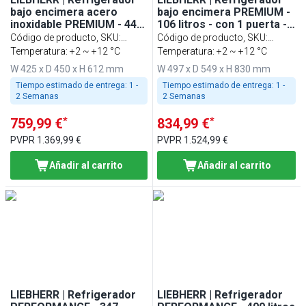
bajo encimera acero
bajo encimera PREMIUM -
inoxidable PREMIUM - 44
106 litros - con 1 puerta -
litros - con 1 puerta
plata
Código de producto, SKU
:
Código de producto, SKU
:
994581751
Temperatura: +2 ~ +12 °C
994867151
Temperatura: +2 ~ +12 °C
W 425 x D 450 x H 612 mm
W 497 x D 549 x H 830 mm
Tiempo estimado de entrega:
1 -
Tiempo estimado de entrega:
1 -
2 Semanas
2 Semanas
*
*
759,99 €
834,99 €
PVPR
1.369,99 €
PVPR
1.524,99 €
Añadir al carrito
Añadir al carrito
LIEBHERR | Refrigerador
LIEBHERR | Refrigerador