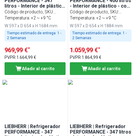
PERFORMANCE - 347
PERFORMANCE - 400 litros
litros - Interior de plástico
- Interior de plástico - con
- con 1 puerta de cristal -
1 puerta de cristal -
Código de producto, SKU
:
Código de producto, SKU
:
BLANCO
BLANCO
998414451
Temperatura: +2 ~ +9 °C
998414051
Temperatura: +2 ~ +9 °C
W 597 x D 654 x H 1684 mm
W 597 x D 654 x H 1884 mm
Tiempo estimado de entrega:
1 -
Tiempo estimado de entrega:
1 -
2 Semanas
2 Semanas
*
*
969,99 €
1.059,99 €
PVPR
1.664,99 €
PVPR
1.864,99 €
Añadir al carrito
Añadir al carrito
LIEBHERR | Refrigerador
LIEBHERR | Refrigerador
PERFORMANCE - 347
PERFORMANCE - 347 litros