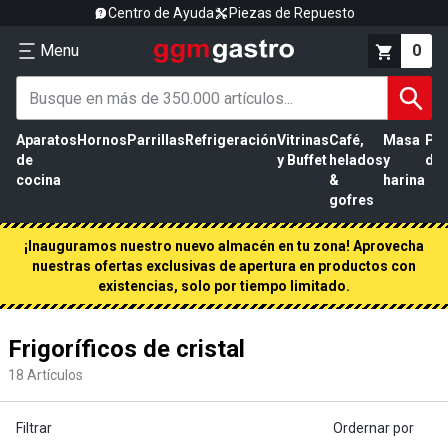
Centro de Ayuda
Piezas de Repuesto
Menu
0
Aparatos
Hornos
Parrillas
Refrigeración
Vitrinas
Café,
Masa
Pr
de
y Buffet
helados
y
de 
cocina
&
harina
gofres
¡Inauguramos nuestro nuevo almacén en tu zona! Aprovecha
nuestras ofertas exclusivas de apertura en productos con
existencias, solo por tiempo limitado.
Frigoríficos de cristal
18
Artículos
Filtrar
Ordernar por