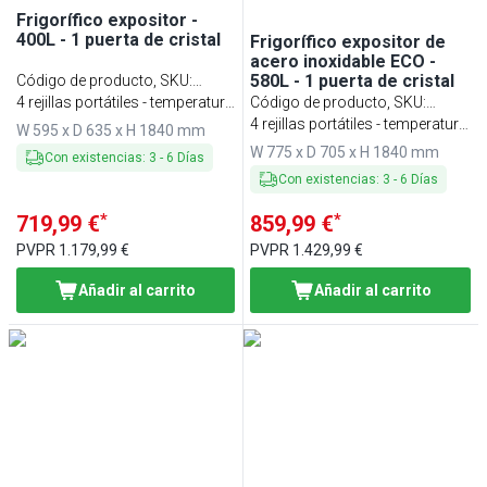
Frigorífico expositor -
400L - 1 puerta de cristal
Frigorífico expositor de
acero inoxidable ECO -
580L - 1 puerta de cristal
Código de producto, SKU
:
KSS400GN
4 rejillas portátiles - temperatura
Código de producto, SKU
:
0 ~ +8 °C
KSS600GN
4 rejillas portátiles - temperatura
W 595 x D 635 x H 1840 mm
0 ~+ 8 °C
W 775 x D 705 x H 1840 mm
Con existencias
:
3
-
6
Días
Con existencias
:
3
-
6
Días
*
*
719,99 €
859,99 €
PVPR
1.179,99 €
PVPR
1.429,99 €
Añadir al carrito
Añadir al carrito