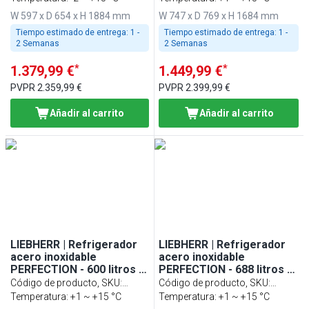
W 597 x D 654 x H 1884 mm
W 747 x D 769 x H 1684 mm
Tiempo estimado de entrega:
1 -
Tiempo estimado de entrega:
1 -
2 Semanas
2 Semanas
*
*
1.379,99 €
1.449,99 €
PVPR
2.359,99 €
PVPR
2.399,99 €
Añadir al carrito
Añadir al carrito
LIEBHERR | Refrigerador
LIEBHERR | Refrigerador
acero inoxidable
acero inoxidable
PERFECTION - 600 litros -
PERFECTION - 688 litros -
GN 2/1 - interior de
GN 2/1 - interior de
Código de producto, SKU
:
Código de producto, SKU
:
plástico - con 1 puerta de
plástico - con 1 puerta de
994273251
Temperatura: +1 ~ +15 °C
993625951
Temperatura: +1 ~ +15 °C
cristal
cristal