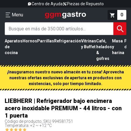
Centro de Ayuda
Piezas de Repuesto
Menu
0
Aparatos
Hornos
Parrillas
Refrigeración
Vitrinas
Café,
Masa
Pr
de
y Buffet
helados
y
de 
cocina
&
harina
gofres
¡Inauguramos nuestro nuevo almacén en tu zona! Aprovecha
nuestras ofertas exclusivas de apertura en productos con
existencias, solo por tiempo limitado.
LIEBHERR | Refrigerador bajo encimera
acero inoxidable PREMIUM - 44 litros - con
1 puerta
Código de producto, SKU
994581751
Temperatura: +2 ~ +12 °C