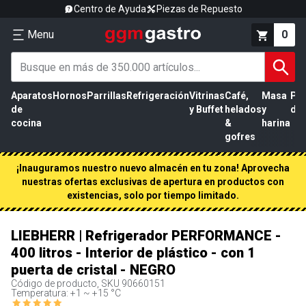
Centro de Ayuda
Piezas de Repuesto
Menu
0
Aparatos
Hornos
Parrillas
Refrigeración
Vitrinas
Café,
Masa
Pr
de
y Buffet
helados
y
de 
cocina
&
harina
gofres
¡Inauguramos nuestro nuevo almacén en tu zona! Aprovecha
nuestras ofertas exclusivas de apertura en productos con
existencias, solo por tiempo limitado.
LIEBHERR | Refrigerador PERFORMANCE -
400 litros - Interior de plástico - con 1
puerta de cristal - NEGRO
Código de producto, SKU
90660151
Temperatura: +1 ~ +15 °C