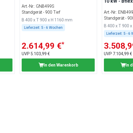
10 kW - Bflex
Art.-Nr.
:
GNB499S
Standgerät - 900 Tief
Art.-Nr.
:
ENB49
Standgerät - 90
B 400 x T 900 x H 1160 mm
B 400 x T 900 
Lieferzeit:
5 - 6 Wochen
Lieferzeit:
5 - 6
*
2.614,99 €
3.508,9
UVP
5.103,99 €
UVP
7.104,99 €
In den Warenkorb
In 