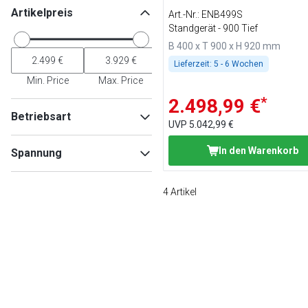
Artikelpreis
Art.-Nr.
:
ENB499S
Standgerät - 900 Tief
B 400 x T 900 x H 920 mm
Lieferzeit:
5 - 6 Wochen
Min. Price
Max. Price
*
2.498,99 €
Betriebsart
UVP
5.042,99 €
Elektro
(
2
)
In den Warenkorb
Spannung
Gas
(
2
)
400V
(
2
)
4
Artikel