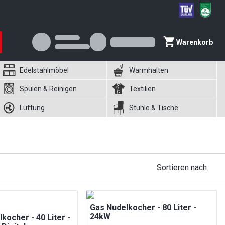
Warenkorb
Edelstahlmöbel
Warmhalten
Spülen & Reinigen
Textilien
Lüftung
Stühle & Tische
Sortieren nach
Gas Nudelkocher - 80 Liter -
24kW
kocher - 40 Liter -