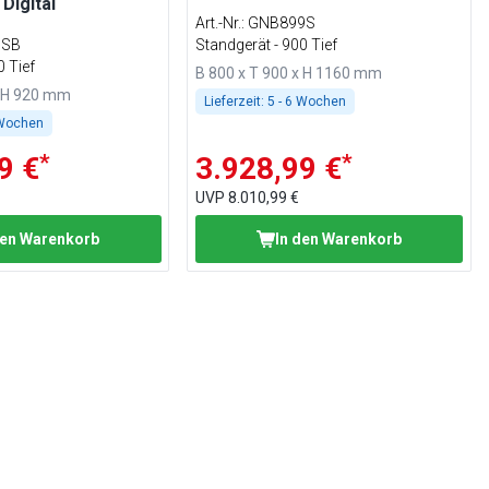
 Digital
Art.-Nr.
:
GNB899S
9SB
Standgerät - 900 Tief
0 Tief
B 800 x T 900 x H 1160 mm
x H 920 mm
Lieferzeit:
5 - 6 Wochen
 Wochen
*
*
9 €
3.928,99 €
UVP
8.010,99 €
den Warenkorb
In den Warenkorb