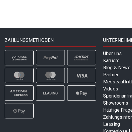
ZAHLUNGSMETHODEN
UNTERNEHM
Über uns
Karriere
Blog & News
Partner
Messeauftrit
Videos
Spendenanfr
Showrooms
Häufige Frag
Zahlungsinfo
Leasing
Kostenlose 