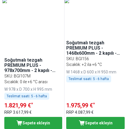
Min
Maksimum
Soğutmalı tezgah
PREMIUM PLUS -
1468x600mm - 2 kapılı -
cam kapılı - dijital
SKU
:
BGI156
Soğutmalı tezgah
termostat - arkası
Sıcaklık: +2 ila +6 °C
PREMIUM PLUS -
yükseltilmiş tezgah
978x700mm - 2 kapılı -
W 1468 x D 600 x H 950 mm
cam kapılı - LED
SKU
:
BGI107M
Teslimat saati:
5 - 6 hafta
aydınlatma; dijital
Sıcaklık: 0 ile +6 °C arası
termostat; statik
W 978 x D 700 x H 995 mm
soğutma; içten motorlu;
GN 1/1 uyumlu; 0-6°C -
Teslimat saati:
5 - 6 hafta
arkası yükseltilmiş (arkalı)
*
*
1.821,99 €
1.975,99 €
çalışma yüzeyi
RRP
3.617,99 €
RRP
4.087,99 €
Sepete ekleyin
Sepete ekleyin