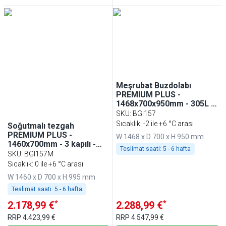
Meşrubat Buzdolabı
PREMIUM PLUS -
1468x700x950mm - 305L -
Tezgah altı, 2 cam kapı -
SKU
:
BGI157
Paslanmaz çelik
Sıcaklık: -2 ile +6 °C arası
Soğutmalı tezgah
PREMIUM PLUS -
W 1468 x D 700 x H 950 mm
1460x700mm - 3 kapılı -
Teslimat saati:
5 - 6 hafta
cam kapılı - dijital
SKU
:
BGI157M
termostat; LED
Sıcaklık: 0 ile +6 °C arası
aydınlatma; statik
W 1460 x D 700 x H 995 mm
soğutma; içten motorlu;
otomatik defrost; GN 1/1
Teslimat saati:
5 - 6 hafta
uyumlu; arka sırtlıklı
*
*
2.178,99 €
2.288,99 €
(arkası yükseltilmiş
çalışma yüzeyi) - AISI 304
RRP
4.423,99 €
RRP
4.547,99 €
paslanmaz çelik