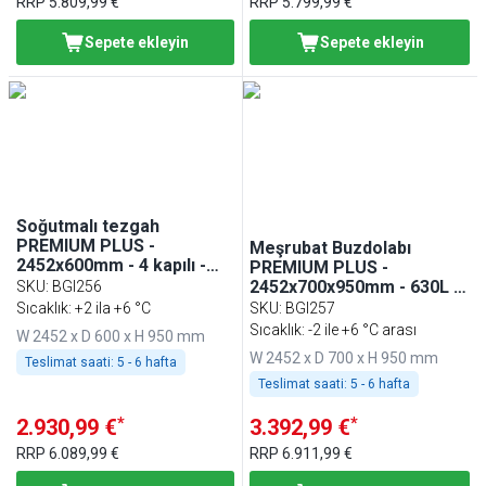
RRP
5.809,99 €
RRP
5.799,99 €
Sepete ekleyin
Sepete ekleyin
Soğutmalı tezgah
PREMIUM PLUS -
Meşrubat Buzdolabı
2452x600mm - 4 kapılı -
PREMIUM PLUS -
cam kapılı - dijital
2452x700x950mm - 630L -
SKU
:
BGI256
termostat
Tezgah altı, 4 cam kapı -
Sıcaklık: +2 ila +6 °C
SKU
:
BGI257
Paslanmaz çelik
Sıcaklık: -2 ile +6 °C arası
W 2452 x D 600 x H 950 mm
W 2452 x D 700 x H 950 mm
Teslimat saati:
5 - 6 hafta
Teslimat saati:
5 - 6 hafta
*
*
2.930,99 €
3.392,99 €
RRP
6.089,99 €
RRP
6.911,99 €