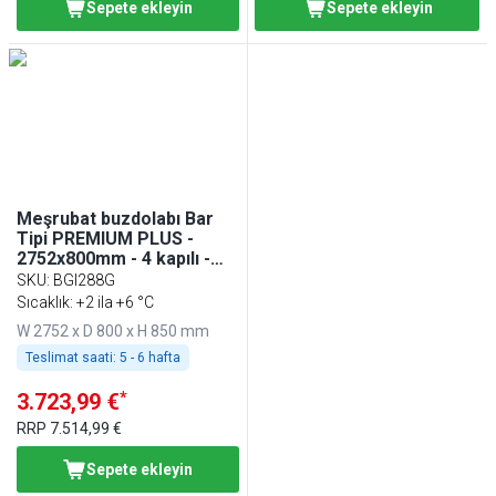
Sepete ekleyin
Sepete ekleyin
Meşrubat buzdolabı Bar
Tipi PREMIUM PLUS -
2752x800mm - 4 kapılı -
cam kapılı - dijital
SKU
:
BGI288G
termostat - LED
Sıcaklık: +2 ila +6 °C
aydınlatma
W 2752 x D 800 x H 850 mm
Teslimat saati:
5 - 6 hafta
*
3.723,99 €
RRP
7.514,99 €
Sepete ekleyin