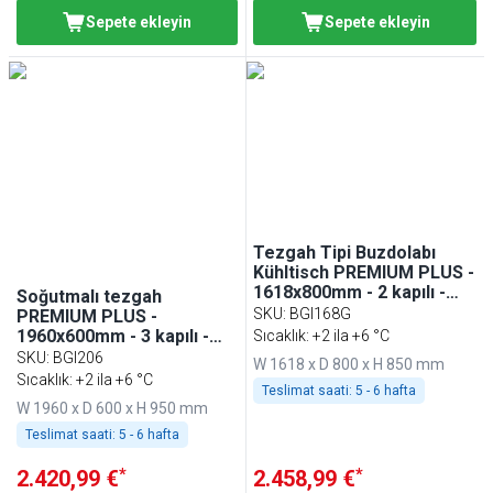
Sepete ekleyin
Sepete ekleyin
Tezgah Tipi Buzdolabı
Kühltisch PREMIUM PLUS -
1618x800mm - 2 kapılı -
Soğutmalı tezgah
cam kapılı - statik
SKU
:
BGI168G
PREMIUM PLUS -
soğutma; LED aydınlatma;
1960x600mm - 3 kapılı -
Sıcaklık: +2 ila +6 °C
dijital termostat
cam kapılı - statik
SKU
:
BGI206
W 1618 x D 800 x H 850 mm
soğutma; LED aydınlatma;
Sıcaklık: +2 ila +6 °C
Teslimat saati:
5 - 6 hafta
dijital termostat; içten
W 1960 x D 600 x H 950 mm
motorlu - arkası
yükseltilmiş (arkadan
Teslimat saati:
5 - 6 hafta
sıçrama korumalı) çalışma
yüzeyi
*
*
2.420,99 €
2.458,99 €