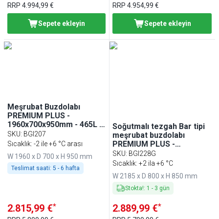
RRP
4.994,99 €
RRP
4.954,99 €
Sepete ekleyin
Sepete ekleyin
Meşrubat Buzdolabı
PREMIUM PLUS -
1960x700x950mm - 465L -
Soğutmalı tezgah Bar tipi
Tezgah altı, 3 cam kapı
SKU
:
BGI207
meşrubat buzdolabı
PREMIUM PLUS -
Sıcaklık: -2 ile +6 °C arası
2185x800mm - 3 kapılı -
SKU
:
BGI228G
W 1960 x D 700 x H 950 mm
cam kapılı - statik
Sıcaklık: +2 ila +6 °C
Teslimat saati:
5 - 6 hafta
soğutma; LED aydınlatma;
W 2185 x D 800 x H 850 mm
dijital termostat
Stokta!
:
1
-
3
gün
*
*
2.815,99 €
2.889,99 €