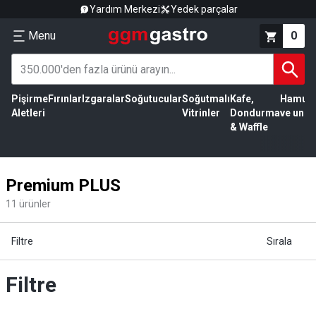
Yardım Merkezi
Yedek parçalar
Menu
0
Pişirme
Fırınlar
Izgaralar
Soğutucular
Soğutmalı
Kafe,
Hamur
Aletleri
Vitrinler
Dondurma
ve un
& Waffle
Premium PLUS
11
ürünler
Filtre
Sırala
Filtre