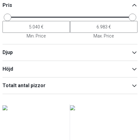
Pris
Min. Price
Max. Price
Djup
Höjd
Min
Max
Totalt antal pizzor
6
(
1
)
Min
Max
9
(
1
)