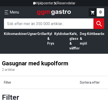
Hjälpcenter
Reservdelar
Menu
0
Köksmaskiner
Ugnar
Grillar
Kyl
Kyldiskar
Kafé,
Deg
Köttbearbetn
&
glass
&
Frys
&
mjöl
våfflor
Gasugnar med kupolform
2
artiklar
Filter
Sortera efter
Filter