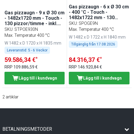
Gas pizzaugn - 6 x Ø 30 cm
- 400 °C - Touch -
Gas pizzaugn - 9 x Ø 30 cm
1482x1722 mm - 130
- 1482x1720 mm - Touch -
pizzor/timme - pizzasten
130 pizzor/timme - inkl.
SKU
:
SPOGE9N
underrede - upp till 400 °C
SKU
:
STPOE930N
Max. Temperatur 400 °C
Max. Temperatur 400 °C
W 1482 x D 1722 x H 1840 mm
W 1482 x D 1720 x H 1835 mm
Tillgänglig från
17.08.2026
Leveranstid:
5 - 6 Veckor
*
*
59.586,34 €
84.316,37 €
RRP
109.886,59 €
RRP
146.920,84 €
Lägg till i kundvagn
Lägg till i kundvagn
2
artiklar
BETALNINGSMETODER