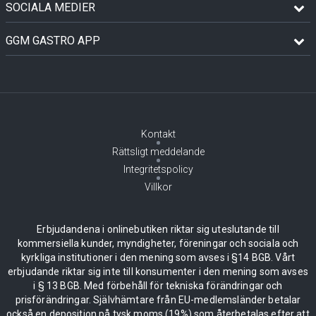
SOCIALA MEDIER
GGM GASTRO APP
Kontakt
Rättsligt meddelande
Integritetspolicy
Villkor
Erbjudandena i onlinebutiken riktar sig uteslutande till
kommersiella kunder, myndigheter, föreningar och sociala och
kyrkliga institutioner i den mening som avses i §14 BGB. Vårt
erbjudande riktar sig inte till konsumenter i den mening som avses
i § 13 BGB. Med förbehåll för tekniska förändringar och
prisförändringar. Självhämtare från EU-medlemsländer betalar
också en deposition på tysk moms (19%) som återbetalas efter att