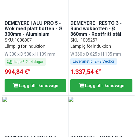
DEMEYERE | ALU PRO 5 -
DEMEYERE | RESTO 3 -
Wok med platt botten - Ø
Rund wokbotten - Ø
300mm - Aluminium
360mm - Rostfritt stål
SKU
:
1008007
SKU
:
1005257
Lämplig för induktion
Lämplig för induktion
W 300 x D 538 x H 139 mm
W 360 x D 625 x H 135 mm
Leveranstid:
2 - 3 Veckor
I lager!
:
2
-
4
dagar
*
*
994,84 €
1.337,54 €
Lägg till i kundvagn
Lägg till i kundvagn