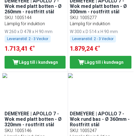
DEMEYERE | APOLLO 7 -
DEMEYERE | APOLLO 7 -
Wok med platt botten - Ø
Wok med platt botten - Ø
260mm - rostfritt stål
300mm - rostfritt stål
SKU
:
1005144
SKU
:
1005277
Lämplig för induktion
Lämplig för induktion
W 260 x D 478 x H 90 mm
W 300 x D 514 x H 90 mm
Leveranstid:
2 - 3 Veckor
Leveranstid:
2 - 3 Veckor
*
*
1.713,41 €
1.879,24 €
Lägg till i kundvagn
Lägg till i kundvagn
DEMEYERE | APOLLO 7 -
DEMEYERE | APOLLO 7 -
Wok med platt botten - Ø
Wok rund bas - Ø 360mm -
320mm - rostfritt stål
Rostfritt stål
SKU
:
1005146
SKU
:
1005247