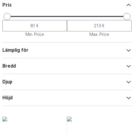
Pris
Min. Price
Max. Price
Lämplig för
Gas
(
7
)
Bredd
Induktion
(
7
)
Elektrisk
(
7
)
Djup
Glas-keramik
(
7
)
Min
Max
Höjd
Min
Max
Min
Max