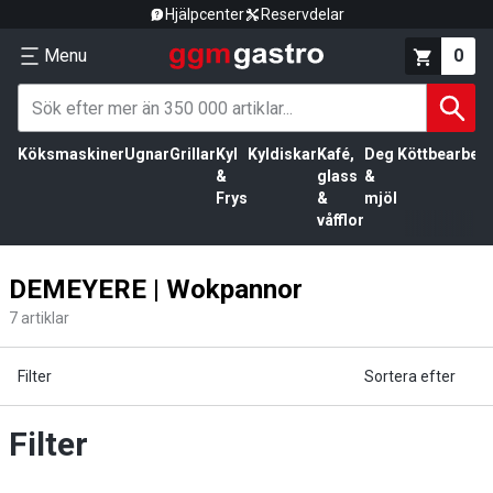
Hjälpcenter
Reservdelar
Menu
0
Köksmaskiner
Ugnar
Grillar
Kyl
Kyldiskar
Kafé,
Deg
Köttbearbetn
&
glass
&
Frys
&
mjöl
våfflor
DEMEYERE | Wokpannor
7
artiklar
Filter
Sortera efter
Filter