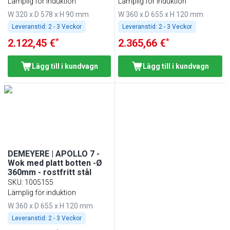
Lämplig för induktion
Lämplig för induktion
W 320 x D 578 x H 90 mm
W 360 x D 655 x H 120 mm
Leveranstid:
2 - 3 Veckor
Leveranstid:
2 - 3 Veckor
*
*
2.122,45 €
2.365,66 €
Lägg till i kundvagn
Lägg till i kundvagn
DEMEYERE | APOLLO 7 -
Wok med platt botten -Ø
360mm - rostfritt stål
SKU
:
1005155
Lämplig för induktion
W 360 x D 655 x H 120 mm
Leveranstid:
2 - 3 Veckor