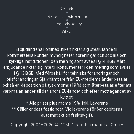
Kontakt
Rättsligt meddelande
Integritetspolicy
Villkor
Erbjudandena i onlinebutiken riktar sig uteslutande till
kommersiella kunder, myndigheter, föreningar och sociala och
kyrkliga institutioner i den mening som avses i §14 BGB. Vårt
erbjudande riktar sig inte till konsumenter i den mening som avses
i § 13 BGB. Med förbehåll för tekniska förändringar och
prisförändringar. Självhämtare från EU-medlemsländer betalar
också en deposition på tysk moms (19%) som återbetalas efter att
varorna anländer till det andra EU-landet och efter mottagandet av
kvittot.
* Alla priser plus moms 19%, inkl. Leverans
** Gäller endast fastlandet. Vid leverans för öar debiteras
automatiskt en fraktavgift.
Copyright 2004–
2026
© GGM Gastro International GmbH