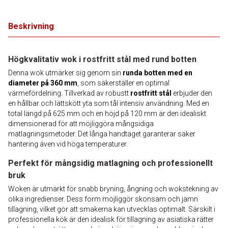
Beskrivning
Högkvalitativ wok i rostfritt stål med rund botten
Denna wok utmärker sig genom sin
runda botten med en
diameter på 360 mm
, som säkerställer en optimal
värmefördelning. Tillverkad av robustt
rostfritt stål
erbjuder den
en hållbar och lättskött yta som tål intensiv användning. Med en
total längd på 625 mm och en höjd på 120 mm är den idealiskt
dimensionerad för att möjliggöra mångsidiga
matlagningsmetoder. Det långa handtaget garanterar säker
hantering även vid höga temperaturer.
Perfekt för mångsidig matlagning och professionellt
bruk
Woken är utmärkt för snabb bryning, ångning och wokstekning av
olika ingredienser. Dess form möjliggör skonsam och jämn
tillagning, vilket gör att smakerna kan utvecklas optimalt. Särskilt i
professionella kök är den idealisk för tillagning av asiatiska rätter