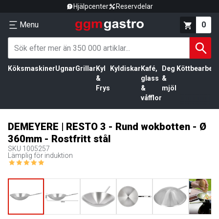
Hjälpcenter
Reservdelar
Menu
0
Köksmaskiner
Ugnar
Grillar
Kyl
Kyldiskar
Kafé,
Deg
Köttbearbetn
&
glass
&
Frys
&
mjöl
våfflor
DEMEYERE | RESTO 3 - Rund wokbotten - Ø
360mm - Rostfritt stål
SKU
1005257
Lämplig för induktion