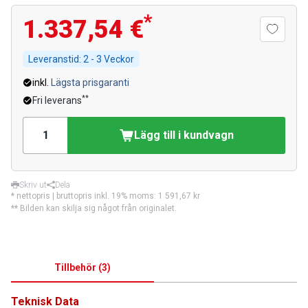
*
1.337,54 €
Leveranstid:
2 - 3 Veckor
inkl.
Lägsta prisgaranti
**
Fri leverans
Lägg till i kundvagn
Skriv ut
Dela
* nettopris | bruttopris inkl. 19% moms:
1 591,67 kr
** Bilden kan skilja sig något från originalet.
Tillbehör
(
3
)
Teknisk Data