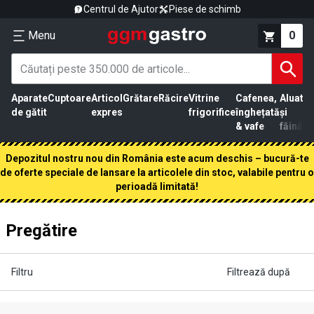
Centrul de Ajutor
Piese de schimb
Menu
0
Aparate
Cuptoare
Articol
Grătare
Răcire
Vitrine
Cafenea,
Aluat
Pr
de gătit
expres
frigorifice
înghețată
și
că
& vafe
făină
Depozitul nostru nou din România este acum deschis – bucură-te
de oferte speciale de lansare la articolele din stoc, valabile pentru o
perioadă limitată!
Pregătire
Filtru
Filtrează după