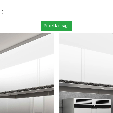
..)
Projektanfrage