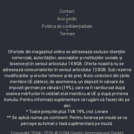
Contact
Aviz juridic
Politica de confidențialitate
Termeni
Ofertele din magazinul online se adresează exclusiv clienților
comerciali, autorităților, asociațiilor și instituțiilor sociale și
bisericești în sensul articolului 14 BGB. Oferta noastră nu se
adresează consumatorilor în sensul articolului 13 BGB. Sub rezerva
modificărilor și erorilor tehnice și de preț. Auto-colectorii din țările
membre UE plătesc, de asemenea, un depozit în valoare de
impozit german pe vânzări (19%), care va fi rambursat după
sosirea mărfurilor în celălalt stat membru al UE și după primirea
bonului. Pentru informații suplimentare vă rugăm să faceți clic pe
aici
* Toate prețurile plus TVA 19%, incl. Livrare
** Se aplică numai pe continent. Pentru livrarea pe insulă se va
percepe automat o taxă suplimentară pe insulă.
Copyright 2004–
2026
© GGM Gastro International GmbH