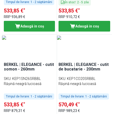
Timpul de livrare:
1 - 2 săptămâni
În stoc!
:
2
-
5
zile
*
*
533,85 €
533,85 €
RRP
936,89 €
RRP
910,72 €
Adaugă in coş
Adaugă in coş
BERKEL | ELEGANCE - cutit
BERKEL | ELEGANCE - cutit
somon - 260mm
de bucatarie - 200mm
SKU
:
KEP1SN26SRBBL
SKU
:
KEP1CO20SRBBL
Rășină neagră lucioasă
Rășină neagră lucioasă
Timpul de livrare:
1 - 2 săptămâni
Timpul de livrare:
1 - 2 săptămâni
*
*
533,85 €
570,49 €
RRP
879,31 €
RRP
989,23 €