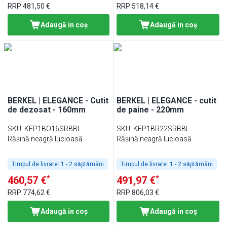
RRP
481,50 €
RRP
518,14 €
Adaugă in coş
Adaugă in coş
BERKEL | ELEGANCE - Cutit
BERKEL | ELEGANCE - cutit
de dezosat - 160mm
de paine - 220mm
SKU
:
KEP1BO16SRBBL
SKU
:
KEP1BR22SRBBL
Rășină neagră lucioasă
Rășină neagră lucioasă
Timpul de livrare:
1 - 2 săptămâni
Timpul de livrare:
1 - 2 săptămâni
*
*
460,57 €
491,97 €
RRP
774,62 €
RRP
806,03 €
Adaugă in coş
Adaugă in coş