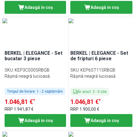
Adaugă in coş
Adaugă in coş
BERKEL | ELEGANCE - Set
BERKEL | ELEGANCE - Set
bucatar 3 piese
de fripturi 6 piese
SKU
:
KEP3CS00SRBGB
SKU
:
KEP6ST11SRBGB
Rășină neagră lucioasă
Rășină neagră lucioasă
Timpul de livrare:
1 - 2 săptămâni
În stoc!
:
2
-
5
zile
*
*
1.046,81 €
1.046,81 €
RRP
1.941,87 €
RRP
1.900,00 €
Adaugă in coş
Adaugă in coş