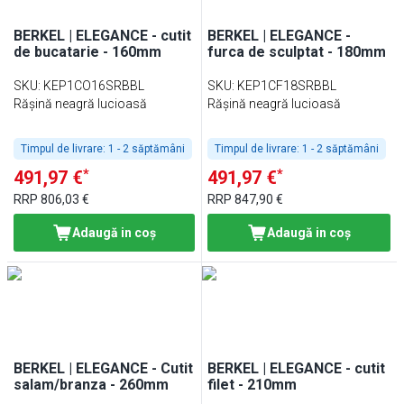
BERKEL | ELEGANCE - cutit
BERKEL | ELEGANCE -
de bucatarie - 160mm
furca de sculptat - 180mm
SKU
:
KEP1CO16SRBBL
SKU
:
KEP1CF18SRBBL
Rășină neagră lucioasă
Rășină neagră lucioasă
Timpul de livrare:
1 - 2 săptămâni
Timpul de livrare:
1 - 2 săptămâni
*
*
491,97 €
491,97 €
RRP
806,03 €
RRP
847,90 €
Adaugă in coş
Adaugă in coş
BERKEL | ELEGANCE - Cutit
BERKEL | ELEGANCE - cutit
salam/branza - 260mm
filet - 210mm