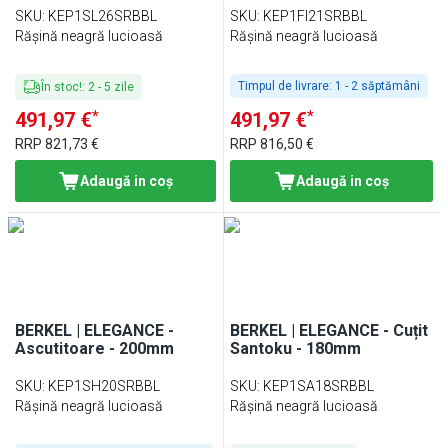
SKU
:
KEP1SL26SRBBL
SKU
:
KEP1FI21SRBBL
Rășină neagră lucioasă
Rășină neagră lucioasă
Timpul de livrare:
1 - 2 săptămâni
În stoc!
:
2
-
5
zile
*
*
491,97 €
491,97 €
RRP
821,73 €
RRP
816,50 €
Adaugă in coş
Adaugă in coş
BERKEL | ELEGANCE -
BERKEL | ELEGANCE - Cuțit
Ascutitoare - 200mm
Santoku - 180mm
SKU
:
KEP1SH20SRBBL
SKU
:
KEP1SA18SRBBL
Rășină neagră lucioasă
Rășină neagră lucioasă