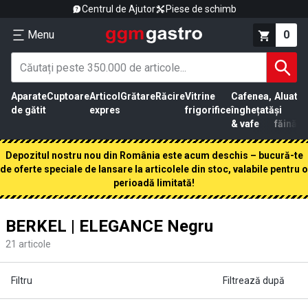
Centrul de Ajutor
Piese de schimb
Menu
0
Aparate
Cuptoare
Articol
Grătare
Răcire
Vitrine
Cafenea,
Aluat
Pr
de gătit
expres
frigorifice
înghețată
și
că
& vafe
făină
Depozitul nostru nou din România este acum deschis – bucură-te
de oferte speciale de lansare la articolele din stoc, valabile pentru o
perioadă limitată!
BERKEL | ELEGANCE Negru
21
articole
Filtru
Filtrează după