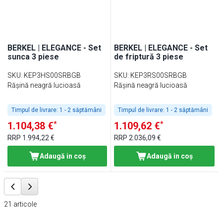
BERKEL | ELEGANCE - Set
BERKEL | ELEGANCE - Set
sunca 3 piese
de friptură 3 piese
SKU
:
KEP3HS00SRBGB
SKU
:
KEP3RS00SRBGB
Rășină neagră lucioasă
Rășină neagră lucioasă
Timpul de livrare:
1 - 2 săptămâni
Timpul de livrare:
1 - 2 săptămâni
*
*
1.104,38 €
1.109,62 €
RRP
1.994,22 €
RRP
2.036,09 €
Adaugă in coş
Adaugă in coş
21
articole