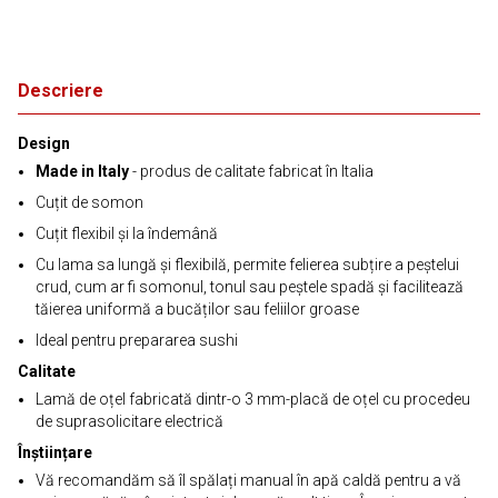
Descriere
Design
Made in Italy
- produs de calitate fabricat în Italia
Cuțit de somon
Cuțit flexibil și la îndemână
Cu lama sa lungă și flexibilă, permite felierea subțire a peștelui
crud, cum ar fi somonul, tonul sau peștele spadă și facilitează
tăierea uniformă a bucăților sau feliilor groase
Ideal pentru prepararea sushi
Calitate
Lamă de oțel fabricată dintr-o 3 mm-placă de oțel cu procedeu
de suprasolicitare electrică
Înștiințare
Vă recomandăm să îl spălați manual în apă caldă pentru a vă