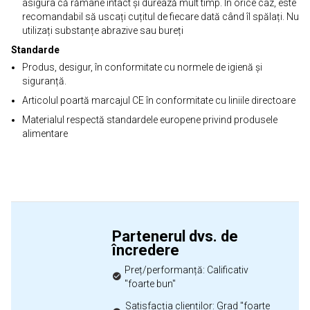
asigura că rămâne intact și durează mult timp. În orice caz, este
recomandabil să uscați cuțitul de fiecare dată când îl spălați. Nu
utilizați substanțe abrazive sau bureți
Standarde
Produs, desigur, în conformitate cu normele de igienă și
siguranță.
Articolul poartă marcajul CE în conformitate cu liniile directoare
Materialul respectă standardele europene privind produsele
alimentare
Partenerul dvs. de
încredere
Preț/performanță: Calificativ
"foarte bun"
Satisfacția clienților: Grad "foarte