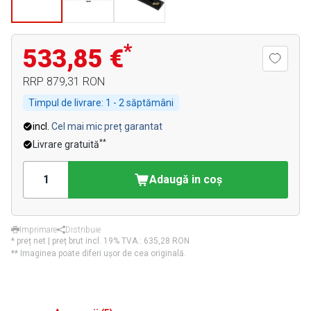
*
533,85 €
RRP
879,31 RON
Timpul de livrare:
1 - 2 săptămâni
incl.
Cel mai mic preț garantat
**
Livrare gratuită
Adaugă in coş
Imprimare
Distribuie
* preț net | preț brut incl. 19% TVA.:
635,28 RON
** Imaginea poate diferi ușor de cea originală.