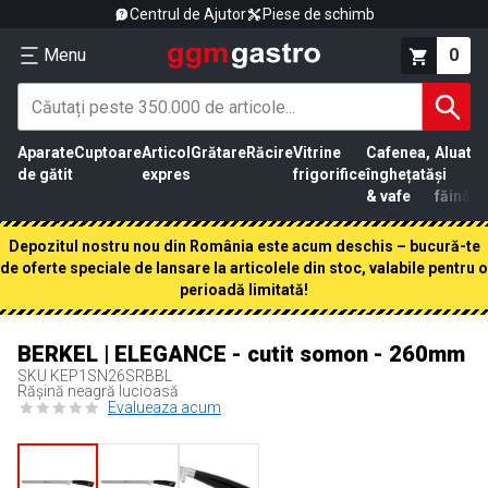
Centrul de Ajutor
Piese de schimb
Menu
0
Aparate
Cuptoare
Articol
Grătare
Răcire
Vitrine
Cafenea,
Aluat
Pr
de gătit
expres
frigorifice
înghețată
și
că
& vafe
făină
Depozitul nostru nou din România este acum deschis – bucură-te
de oferte speciale de lansare la articolele din stoc, valabile pentru o
perioadă limitată!
BERKEL | ELEGANCE - cutit somon - 260mm
SKU
KEP1SN26SRBBL
Rășină neagră lucioasă
Evalueaza acum