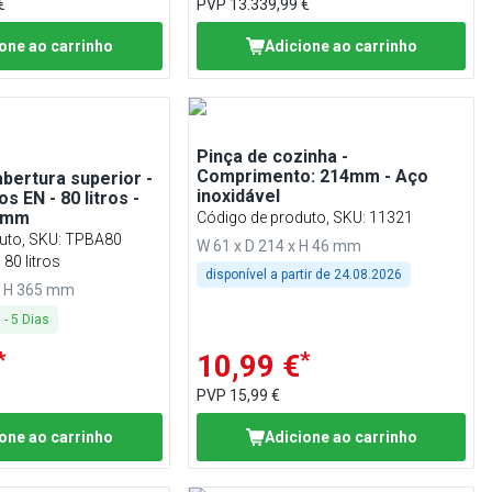
€
PVP
13.339,99 €
one ao carrinho
Adicione ao carrinho
Pinça de cozinha -
Comprimento: 214mm - Aço
bertura superior -
inoxidável
os EN - 80 litros -
5mm
Código de produto, SKU
:
11321
uto, SKU
:
TPBA80
W 61 x D 214 x H 46 mm
 80 litros
disponível a partir de
24.08.2026
x H 365 mm
3
-
5
Dias
*
*
10,99 €
PVP
15,99 €
one ao carrinho
Adicione ao carrinho