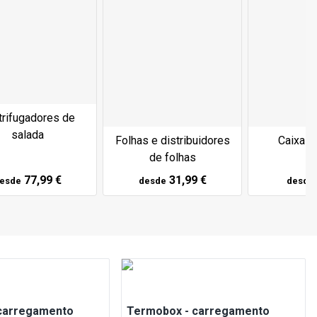
trifugadores de
salada
Folhas e distribuidores
Caixas 
de folhas
77,99 €
31,99 €
esde
desde
desde
carregamento
Termobox - carregamento