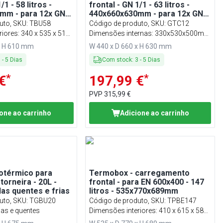
/1 - 58 litros -
frontal - GN 1/1 - 63 litros -
mm - para 12x GN
440x660x630mm - para 12x GN
1/1
uto, SKU
:
TBU58
Código de produto, SKU
:
GTC12
iores: 340 x 535 x 510
Dimensões internas: 330x530x500mm
(LxPxA)
x H 610 mm
W 440 x D 660 x H 630 mm
3
-
5
Dias
Com stock
:
3
-
5
Dias
*
*
€
197,99 €
PVP
315,99 €
one ao carrinho
Adicione ao carrinho
otérmico para
Termobox - carregamento
torneira - 20L -
frontal - para EN 600x400 - 147
das quentes e frias
litros - 535x770x689mm
uto, SKU
:
TGBU20
Código de produto, SKU
:
TPBE147
ias e quentes
Dimensões interiores: 410 x 615 x 585
mm (LxPxA)