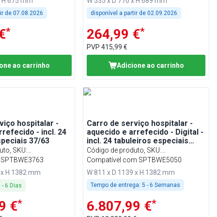
x H 675 mm
W 535 x D 770 x H 689 mm
tir de
07.08.2026
disponível a partir de
02.09.2026
*
*
€
264,99 €
PVP
415,99 €
one ao carrinho
Adicione ao carrinho
viço hospitalar -
Carro de serviço hospitalar -
refecido - incl. 24
aquecido e arrefecido - Digital -
speciais 37/63
incl. 24 tabuleiros especiais
50/50
uto, SKU
:
Código de produto, SKU
:
a SPTBWE3763
BWHKSE5050N
Compatível com SPTBWE5050
9 x H 1382 mm
W 811 x D 1139 x H 1382 mm
Tempo de entrega:
5 - 6 Semanas
3
-
6
Dias
*
*
9 €
6.807,99 €