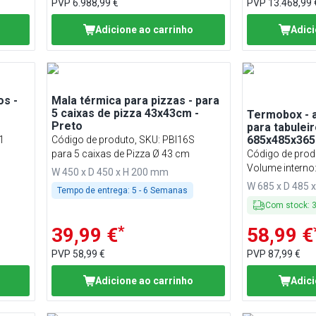
PVP
6.988,99 €
PVP
13.468,99 
Adicione ao carrinho
Adici
os -
Mala térmica para pizzas - para
5 caixas de pizza 43x43cm -
Termobox - a
Preto
para tabuleir
685x485x36
1
Código de produto, SKU
:
PBI16S
para 5 caixas de Pizza Ø 43 cm
Código de prod
Volume interno:
W 450 x D 450 x H 200 mm
W 685 x D 485 
Tempo de entrega:
5 - 6 Semanas
Com stock
:
*
39,99 €
58,99 €
PVP
58,99 €
PVP
87,99 €
Adicione ao carrinho
Adici