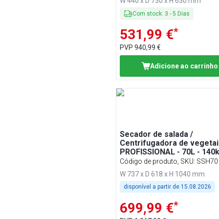
W 440 x D 730 x H 630 mm
Com stock
:
3
-
5
Dias
*
531,99 €
PVP
940,99 €
Adicione ao carrinho
Secador de salada /
Centrifugadora de vegetai
PROFISSIONAL - 70L - 140k
230V - 550W - 1400rpm - A
Código de produto, SKU
:
SSH70
inoxidável - incl. tubo de
W 737 x D 618 x H 1040 mm
drenagem
disponível a partir de
15.08.2026
*
699,99 €