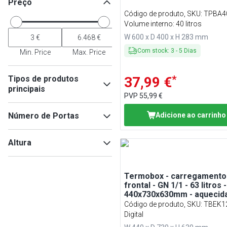
Preço
Código de produto, SKU
:
TPBA4
Volume interno: 40 litros
W 600 x D 400 x H 283 mm
Com stock
:
3
-
5
Dias
Min. Price
Max. Price
*
Tipos de produtos
37,99 €
principais
PVP
55,99 €
Caixas térmicas
(
35
)
Número de Portas
Adicione ao carrinho
Folhas
(
16
)
alicates
(
13
)
2
(
2
)
Altura
Bolsas para pizza
(
12
)
Acessórios para peças
pequenas
(
9
)
Termobox - carregamento
frontal - GN 1/1 - 63 litros -
Min
Max
440x730x630mm - aquecida
para 12x GN 1/1
Código de produto, SKU
:
TBEK1
Digital