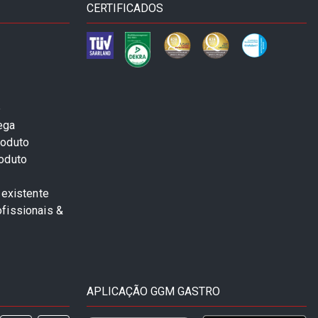
CERTIFICADOS
e
ega
roduto
roduto
 existente
fissionais &
APLICAÇÃO GGM GASTRO