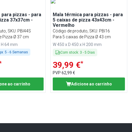
 para pizzas - para
Mala térmica para pizzas - para
pizza 37x37cm -
5 caixas de pizza 43x43cm -
Vermelho
uto, SKU
:
PBI44S
Código de produto, SKU
:
PBI16
de Pizza Ø 37 cm
Para 5 caixas de Pizza Ø 43 cm
x H 64 mm
W 450 x D 450 x H 200 mm
ga:
5 - 6 Semanas
Com stock
:
3
-
5
Dias
*
*
39,99 €
PVP
62,99 €
one ao carrinho
Adicione ao carrinho