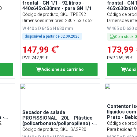
frontal - GN 1/1 - 92 litros -
frontal - GN 1
440x645x630mm - para GN 1/1
465x630x610
0
1/1
Código de produto, SKU
:
TPBE92
Código de prod
Dimensões interiores: 330 x 530 x 525
Dimensões inter
mm (LxPxA)
mm (LxPxA)
W 440 x D 645 x H 630 mm
W 465 x D 630 
disponível a partir de
02.09.2026
Com stock
:
*
147,99 €
173,99 
PVP
242,99 €
PVP
269,99 €
Adicione ao carrinho
Adici
Contentor is
líquidos com 
Secador de salada
 -
Preto - Bebi
PROFISSIONAL - 20L - Plástico
(policarbonato/polipropileno) -
2
Código de prod
Vermelho
Código de produto, SKU
:
SASP20
Para bebidas fr