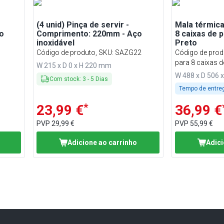
(4 unid) Pinça de servir -
Mala térmica
o
Comprimento: 220mm - Aço
8 caixas de 
inoxidável
Preto
Código de produto, SKU
:
SAZG22
Código de prod
para 8 caixas 
W 215 x D 0 x H 220 mm
W 488 x D 506 
Com stock
:
3
-
5
Dias
Tempo de entre
*
23,99 €
36,99 €
PVP
29,99 €
PVP
55,99 €
Adicione ao carrinho
Adici