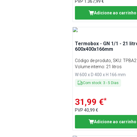
PVP
1.367,99 €
Adicione ao carrinho
Termobox - GN 1/1 - 21 litr
600x400x166mm
Código de produto, SKU
:
TPBA2
Volume interno: 21 litros
W 600 x D 400 x H 166 mm
Com stock
:
3
-
5
Dias
*
31,99 €
PVP
40,99 €
Adicione ao carrinho