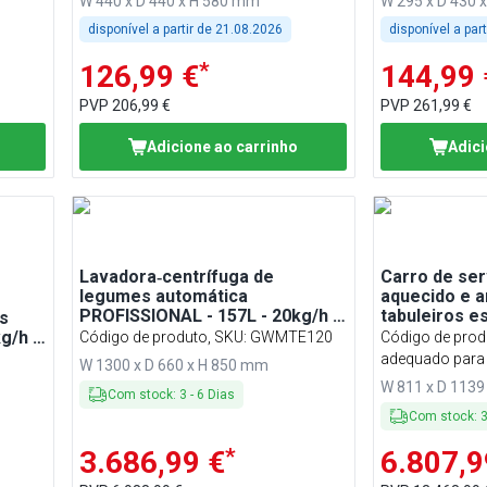
W 440 x D 440 x H 580 mm
W 295 x D 430 
disponível a partir de
21.08.2026
disponível a par
*
126,99 €
144,99 
PVP
206,99 €
PVP
261,99 €
Adicione ao carrinho
Adici
Lavadora‑centrífuga de
Carro de ser
legumes automática
aquecido e ar
PROFISSIONAL - 157L - 20kg/h -
tabuleiros e
s
380V - 1,9kW - Aço inoxidável
g/h -
Código de produto, SKU
:
GWMTE120
Código de prod
ço
BWHKSE3763
adequado par
W 1300 x D 660 x H 850 mm
W 811 x D 113
Com stock
:
3
-
6
Dias
Com stock
:
*
3.686,99 €
6.807,9