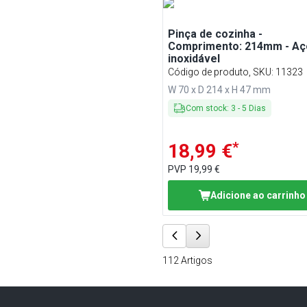
Pinça de cozinha -
Comprimento: 214mm - Aç
inoxidável
Código de produto, SKU
:
11323
W 70 x D 214 x H 47 mm
Com stock
:
3
-
5
Dias
*
18,99 €
PVP
19,99 €
Adicione ao carrinho
112
Artigos