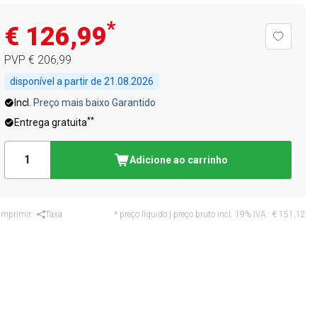
*
€ 126,99
PVP
€ 206,99
disponível a partir de
21.08.2026
Incl.
Preço mais baixo Garantido
**
Entrega gratuita
Adicione ao carrinho
Imprimir
Taxa
* preço líquido | preço bruto incl. 19% IVA.:
€ 151,12