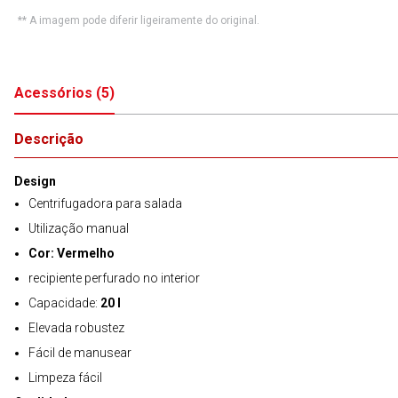
** A imagem pode diferir ligeiramente do original.
Acessórios
(
5
)
Descrição
Design
Centrifugadora para salada
Utilização manual
Cor: Vermelho
recipiente perfurado no interior
Capacidade:
20 l
Elevada robustez
Fácil de manusear
Limpeza fácil