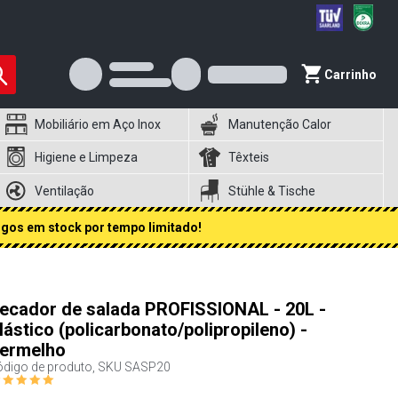
Carrinho
Mobiliário em Aço Inox
Manutenção Calor
Higiene e Limpeza
Têxteis
Ventilação
Stühle & Tische
igos em stock por tempo limitado!
ecador de salada PROFISSIONAL - 20L -
lástico (policarbonato/polipropileno) -
ermelho
digo de produto, SKU
SASP20