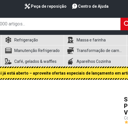
Peça de reposição
Centro de Ajuda
Refrigeração
Massa e farinha
Manutenção Refrigerado
Transformação de carnes
Café, gelados & waffles
Aparelhos Cozinha
 já está aberto – aproveite ofertas especiais de lançamento em art
S
P
V
Có