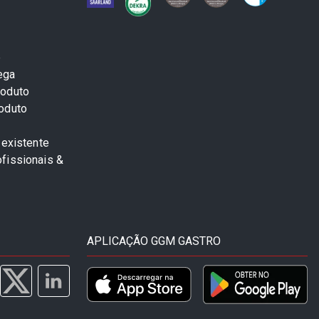
e
ega
roduto
roduto
 existente
fissionais &
APLICAÇÃO GGM GASTRO