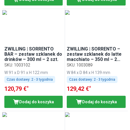
ZWILLING | SORRENTO
ZWILLING | SORRENTO –
BAR – zestaw szklanek do
zestaw szklanek do latte
drinków – 300 ml – 2 szt.
macchiato – 350 ml – 2
szt.
SKU
:
1003102
SKU
:
1003089
W 91 x D 91 x H 122 mm
W 84 x D 84 x H 139 mm
Czas dostawy:
2 - 3 tygodnia
Czas dostawy:
2 - 3 tygodnia
*
*
120,79 €
129,42 €
Dodaj do koszyka
Dodaj do koszyka