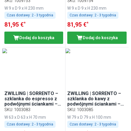
SKU
:
1009753
SKU
:
1009754
W 9 x D 9 x H 230 mm
W 9 x D 9 x H 230 mm
Czas dostawy:
2 - 3 tygodnia
Czas dostawy:
2 - 3 tygodnia
*
*
81,95 €
81,95 €
Dodaj do koszyka
Dodaj do koszyka
ZWILLING | SORRENTO –
ZWILLING | SORRENTO –
szklanka do espresso z
szklanka do kawy z
podwójnymi ściankami –
podwójnymi ściankami –
80 ml – zestaw 2 szt.
200 ml – zestaw 2 szt.
SKU
:
1003083
SKU
:
1003085
W 63 x D 63 x H 70 mm
W 79 x D 79 x H 100 mm
Czas dostawy:
2 - 3 tygodnia
Czas dostawy:
2 - 3 tygodnia