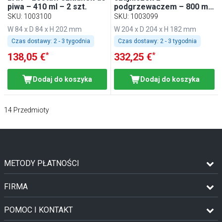
piwa – 410 ml – 2 szt.
podgrzewaczem – 800 ml
– przezroczysty
SKU
:
1003100
SKU
:
1003099
W 84 x D 84 x H 202 mm
W 204 x D 204 x H 182 mm
Czas dostawy:
2 - 3 tygodnia
Czas dostawy:
2 - 3 tygodnia
*
*
138,05 €
332,25 €
Dodaj do koszyka
Dodaj do koszyka
14
Przedmioty
METODY PŁATNOŚCI
FIRMA
POMOC I KONTAKT