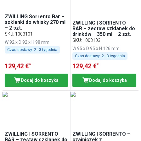
ZWILLING Sorrento Bar –
szklanki do whisky 270 ml
ZWILLING | SORRENTO
– 2 szt.
BAR – zestaw szklanek do
drinków – 350 ml – 2 szt.
SKU
:
1003101
SKU
:
1003103
W 92 x D 92 x H 98 mm
W 95 x D 95 x H 126 mm
Czas dostawy:
2 - 3 tygodnia
Czas dostawy:
2 - 3 tygodnia
*
*
129,42 €
129,42 €
Dodaj do koszyka
Dodaj do koszyka
ZWILLING | SORRENTO
ZWILLING | SORRENTO –
BAR – zestaw szklanek do
czajniczek z