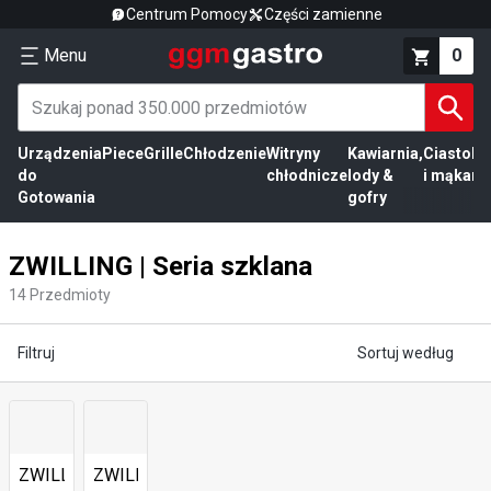
Centrum Pomocy
Części zamienne
Menu
0
Urządzenia
Piece
Grille
Chłodzenie
Witryny
Kawiarnia,
Ciasto
Pr
do
chłodnicze
lody &
i mąka
mi
Gotowania
gofry
ZWILLING | Seria szklana
14
Przedmioty
Filtruj
Sortuj według
ZWILLING
ZWILLING