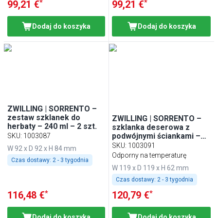
*
*
99,21 €
99,21 €
Dodaj do koszyka
Dodaj do koszyka
ZWILLING | SORRENTO –
zestaw szklanek do
ZWILLING | SORRENTO –
herbaty – 240 ml – 2 szt.
szklanka deserowa z
podwójnymi ściankami –
SKU
:
1003087
280 ml – zestaw 2 szt.
SKU
:
1003091
W 92 x D 92 x H 84 mm
Odporny na temperaturę
Czas dostawy:
2 - 3 tygodnia
W 119 x D 119 x H 62 mm
Czas dostawy:
2 - 3 tygodnia
*
*
116,48 €
120,79 €
Dodaj do koszyka
Dodaj do koszyka