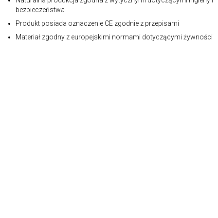
Naturalna produkcja zgodna z wytycznymi dotyczącymi higieny i
bezpieczeństwa
Produkt posiada oznaczenie CE zgodnie z przepisami
Materiał zgodny z europejskimi normami dotyczącymi żywności