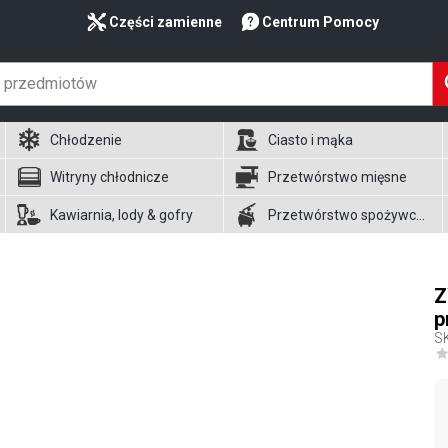
Części zamienne
Centrum Pomocy
Chłodzenie
Ciasto i mąka
Witryny chłodnicze
Przetwórstwo mięsne
Kawiarnia, lody & gofry
Przetwórstwo spożywcze
Z
p
S