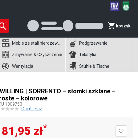
koszyk
Meble ze stali nierdzewnej
Podgrzewanie
Zmywanie & Czyszczenie
Tekstylia
Wentylacja
Stühle & Tische
WILLING | SORRENTO – słomki szklane –
roste – kolorowe
KU
1009753
Oceń teraz
*
81,95 zł