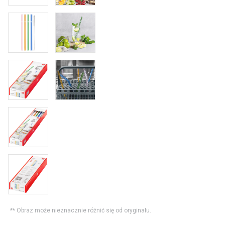
** Obraz może nieznacznie różnić się od oryginału.