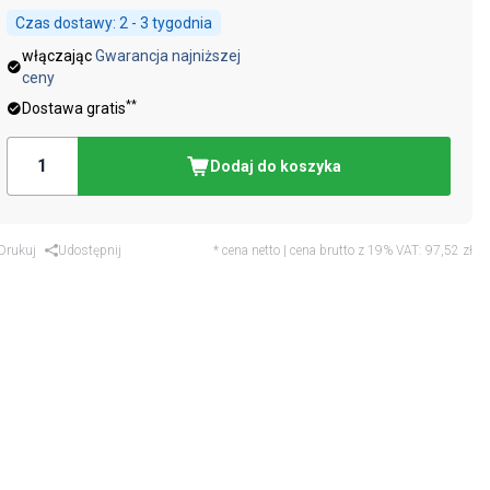
Czas dostawy:
2 - 3 tygodnia
włączając
Gwarancja najniższej
ceny
**
Dostawa gratis
Dodaj do koszyka
Drukuj
Udostępnij
* cena netto | cena brutto z 19% VAT:
97,52 zł