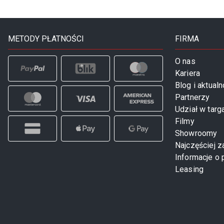
METODY PŁATNOŚCI
FIRMA
O nas
Kariera
Blog i aktualn
Partnerzy
Udział w targ
Filmy
Showroomy
Najczęściej 
Informacje o 
Leasing