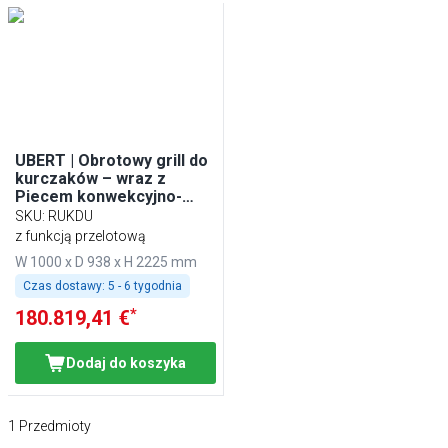
UBERT | Obrotowy grill do
kurczaków – wraz z
Piecem konwekcyjno-
parowym CONVEX® 8x GN
SKU
:
RUKDU
1/1
z funkcją przelotową
W 1000 x D 938 x H 2225 mm
Czas dostawy:
5 - 6 tygodnia
*
180.819,41 €
Dodaj do koszyka
1
Przedmioty