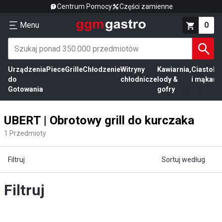
Centrum Pomocy
Części zamienne
Menu
0
Urządzenia
Piece
Grille
Chłodzenie
Witryny
Kawiarnia,
Ciasto
Pr
do
chłodnicze
lody &
i mąka
mi
Gotowania
gofry
UBERT | Obrotowy grill do kurczaka
1
Przedmioty
Filtruj
Sortuj według
Filtruj