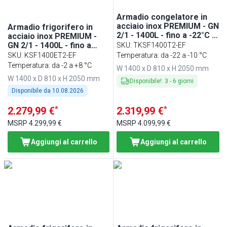
Armadio congelatore in
acciaio inox PREMIUM - GN
Armadio frigorifero in
2/1 - 1400L - fino a -22°C -
acciaio inox PREMIUM -
con 2 porte - ventilato;
GN 2/1 - 1400L - fino a
SKU
:
TKSF1400T2-EF
LED; porte autochiudenti
+8°C - con 2 porte -
SKU
:
KSF1400ET2-EF
Temperatura: da -22 a -10 °C
ventilato; LED; inverter;
Temperatura: da -2 a +8 °C
W 1400 x D 810 x H 2050 mm
monoblocco
W 1400 x D 810 x H 2050 mm
Disponibile!
:
3
-
6
giorni
Disponibile da
10.08.2026
*
*
2.279,99 €
2.319,99 €
MSRP
4.299,99 €
MSRP
4.099,99 €
Aggiungi al carrello
Aggiungi al carrello