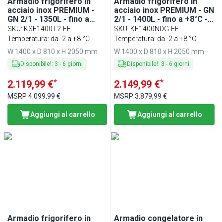
Armadio frigorifero in
Armadio frigorifero in
acciaio inox PREMIUM -
acciaio inox PREMIUM - GN
GN 2/1 - 1350L - fino a
2/1 - 1400L - fino a +8°C -
+8°C - con 2 porte
con 2 porte in vetro
SKU
:
KSF1400T2-EF
SKU
:
KF1400NDG-EF
Temperatura: da -2 a +8 °C
Temperatura: da -2 a +8 °C
W 1400 x D 810 x H 2050 mm
W 1400 x D 810 x H 2050 mm
Disponibile!
:
3
-
6
giorni
Disponibile!
:
3
-
6
giorni
*
*
2.119,99 €
2.149,99 €
MSRP
4.099,99 €
MSRP
3.879,99 €
Aggiungi al carrello
Aggiungi al carrello
Armadio frigorifero in
Armadio congelatore in