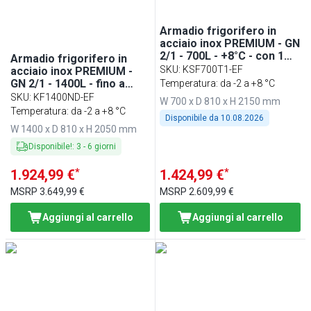
Armadio frigorifero in
acciaio inox PREMIUM - GN
2/1 - 700L - +8°C - con 1
Armadio frigorifero in
porta - ventilato; LED;
SKU
:
KSF700T1-EF
acciaio inox PREMIUM -
Griglie Portanti
GN 2/1 - 1400L - fino a
Temperatura: da -2 a +8 °C
+8°C - con 2 porte -
SKU
:
KF1400ND-EF
W 700 x D 810 x H 2150 mm
ventilato; LED; display
Temperatura: da -2 a +8 °C
Disponibile da
10.08.2026
EVCO; porte
W 1400 x D 810 x H 2050 mm
autochiudenti; a basso
consumo energetico
Disponibile!
:
3
-
6
giorni
*
*
1.924,99 €
1.424,99 €
MSRP
3.649,99 €
MSRP
2.609,99 €
Aggiungi al carrello
Aggiungi al carrello