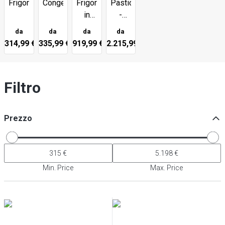
Frigoriferi
Congelatori
Frigoriferi/congelatori
Pasticceria
in
-
vetro
Frigoriferi
da
da
da
da
/
314,99 €
335,99 €
919,99 €
2.215,99 €
Congelatori
Filtro
Prezzo
Min. Price
Max. Price