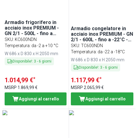
Armadio frigorifero in
acciaio inox PREMIUM -
Armadio congelatore in
GN 2/1 - 500L - fino a
acciaio inox PREMIUM - GN
+10°C - con 1 porta -
2/1 - 600L - fino a -22°C -
SKU
:
KC600NDN
ventilato; LED
con 1 porta - ventilato;
Temperatura: da -2 a +10 °C
SKU
:
TC600NDN
LED; Binari & Griglie
Temperatura: da -22 a -18°C
W 686 x D 830 x H 2050 mm
portanti
W 686 x D 830 x H 2050 mm
Disponibile!
:
3
-
6
giorni
Disponibile!
:
3
-
6
giorni
*
*
1.014,99 €
1.117,99 €
MSRP
1.869,99 €
MSRP
2.065,99 €
Aggiungi al carrello
Aggiungi al carrello