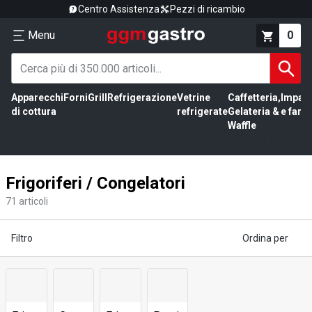
Centro Assistenza
Pezzi di ricambio
Menu
0
Apparecchi
Forni
Grill
Refrigerazione
Vetrine
Caffetteria,
Impas
di cottura
refrigerate
Gelateria &
e farin
Waffle
Frigoriferi / Congelatori
71
articoli
Filtro
Ordina per