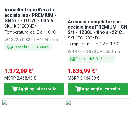
Armadio frigorifero in
acciaio inox PREMIUM -
GN 2/1 - 1017L - fino a
Armadio congelatore in
+10°C - con 2 porte
SKU
:
KC1200NDN
acciaio inox PREMIUM - GN
2/1 - 1200L - fino a -22°C -
Temperatura: da -2 a +10 °C
con 2 porte - ventilato;
SKU
:
TC1200NDN
W 1372 x D 830 x H 2050 mm
LED; telaio porta
Temperatura: da -22 a -18°C
Disponibile!
:
3
-
6
giorni
riscaldato; monoblocco
W 1372 x D 830 x H 2050 mm
Disponibile!
:
3
-
6
giorni
*
*
1.372,99 €
1.635,99 €
MSRP
2.468,99 €
MSRP
3.164,99 €
Aggiungi al carrello
Aggiungi al carrello