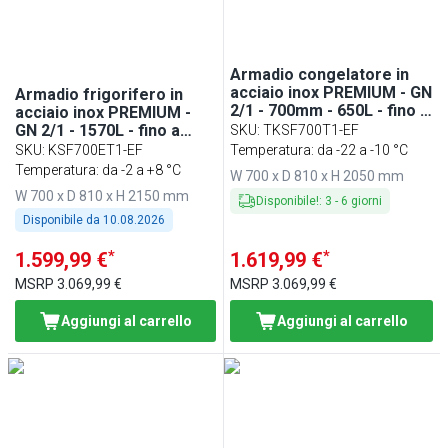
Armadio congelatore in
acciaio inox PREMIUM - GN
Armadio frigorifero in
2/1 - 700mm - 650L - fino a
acciaio inox PREMIUM -
-22°C - con 1 porta in
GN 2/1 - 1570L - fino a
SKU
:
TKSF700T1-EF
vetro - professionale;
+8°C - con 1 porta piena -
SKU
:
KSF700ET1-EF
Temperatura: da -22 a -10 °C
ventilato; LED
ventilato; LED; tecnologia
Temperatura: da -2 a +8 °C
W 700 x D 810 x H 2050 mm
Inverter; monoblocco;
W 700 x D 810 x H 2150 mm
Binari & Griglie portanti
Disponibile!
:
3
-
6
giorni
Disponibile da
10.08.2026
*
*
1.599,99 €
1.619,99 €
MSRP
3.069,99 €
MSRP
3.069,99 €
Aggiungi al carrello
Aggiungi al carrello