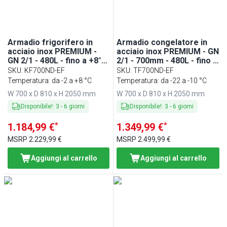
Armadio frigorifero in
Armadio congelatore in
acciaio inox PREMIUM -
acciaio inox PREMIUM - GN
GN 2/1 - 480L - fino a +8°C
2/1 - 700mm - 480L - fino a
- con 1 porta -
-20°C - con 1 porta in
SKU
:
KF700ND-EF
SKU
:
TF700ND-EF
professionale; ventilato;
vetro - professionale;
Temperatura: da -2 a +8 °C
Temperatura: da -22 a -10 °C
LED; risparmio energetico
ventilato; LED
W 700 x D 810 x H 2050 mm
W 700 x D 810 x H 2050 mm
Disponibile!
:
3
-
6
giorni
Disponibile!
:
3
-
6
giorni
*
*
1.184,99 €
1.349,99 €
MSRP
2.229,99 €
MSRP
2.499,99 €
Aggiungi al carrello
Aggiungi al carrello