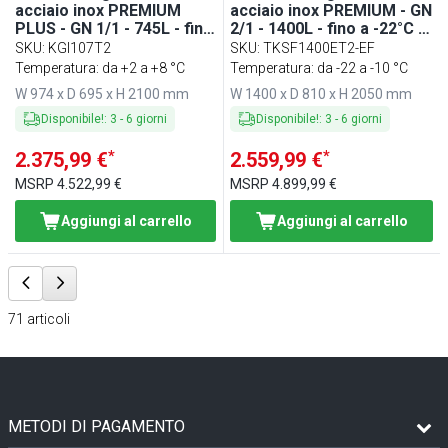
acciaio inox PREMIUM
acciaio inox PREMIUM - GN
PLUS - GN 1/1 - 745L - fino
2/1 - 1400L - fino a -22°C -
a +8°C - con 2 porte -
con 2 porte -
SKU
:
KGI107T2
SKU
:
TKSF1400ET2-EF
professionale; ventilato;
professionale; ventilato;
Temperatura: da +2 a +8 °C
Temperatura: da -22 a -10 °C
LED; HACCP; Binari &
LED; monoblocco
W 974 x D 695 x H 2100 mm
W 1400 x D 810 x H 2050 mm
Griglie portanti
Disponibile!
:
3
-
6
giorni
Disponibile!
:
3
-
6
giorni
*
*
2.375,99 €
2.559,99 €
MSRP
4.522,99 €
MSRP
4.899,99 €
Aggiungi al carrello
Aggiungi al carrello
71
articoli
METODI DI PAGAMENTO