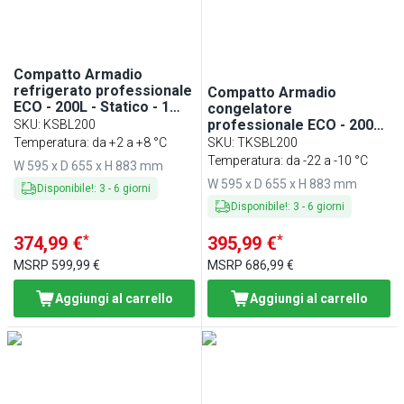
Compatto Armadio
refrigerato professionale
Compatto Armadio
ECO - 200L - Statico - 1
congelatore
porta - con 3 griglie - Nero
professionale ECO - 200L
SKU
:
KSBL200
- Ventilato - 1 porta - con 3
Temperatura: da +2 a +8 °C
SKU
:
TKSBL200
griglie - Nero
Temperatura: da -22 a -10 °C
W 595 x D 655 x H 883 mm
W 595 x D 655 x H 883 mm
Disponibile!
:
3
-
6
giorni
Disponibile!
:
3
-
6
giorni
*
*
374,99 €
395,99 €
MSRP
599,99 €
MSRP
686,99 €
Aggiungi al carrello
Aggiungi al carrello