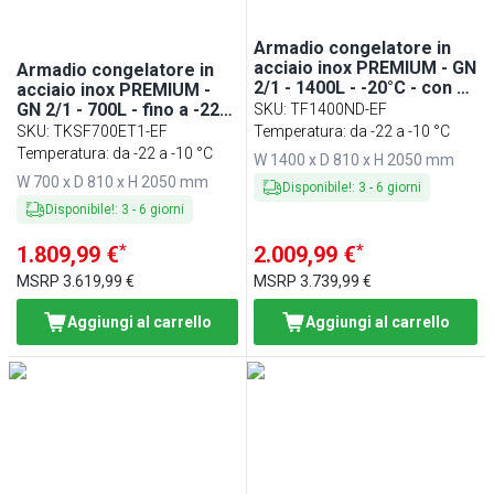
Armadio congelatore in
acciaio inox PREMIUM - GN
Armadio congelatore in
2/1 - 1400L - -20°C - con 2
acciaio inox PREMIUM -
porte in vetro
GN 2/1 - 700L - fino a -22°C
SKU
:
TF1400ND-EF
- con 1 porta - ventilato;
SKU
:
TKSF700ET1-EF
Temperatura: da -22 a -10 °C
LED; porte autochiudenti
Temperatura: da -22 a -10 °C
W 1400 x D 810 x H 2050 mm
W 700 x D 810 x H 2050 mm
Disponibile!
:
3
-
6
giorni
Disponibile!
:
3
-
6
giorni
*
*
1.809,99 €
2.009,99 €
MSRP
3.619,99 €
MSRP
3.739,99 €
Aggiungi al carrello
Aggiungi al carrello