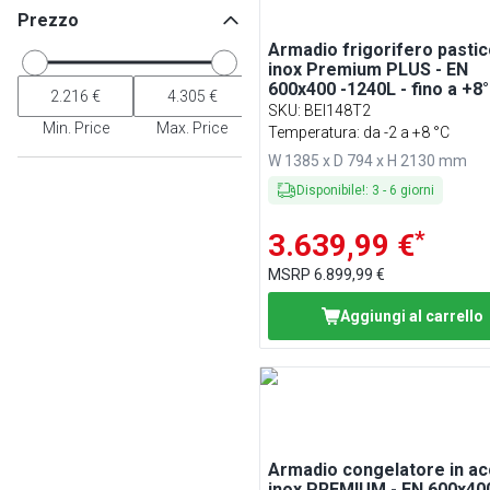
Prezzo
Armadio frigorifero pastic
inox Premium PLUS - EN
600x400 -1240L - fino a +8°
con 2 porte - professional
SKU
:
BEI148T2
ventilato; LED; HACCP; R29
Min. Price
Max. Price
Temperatura: da -2 a +8 °C
monoblocco
W 1385 x D 794 x H 2130 mm
Disponibile!
:
3
-
6
giorni
*
3.639,99 €
MSRP
6.899,99 €
Aggiungi al carrello
Armadio congelatore in ac
inox PREMIUM - EN 600x400