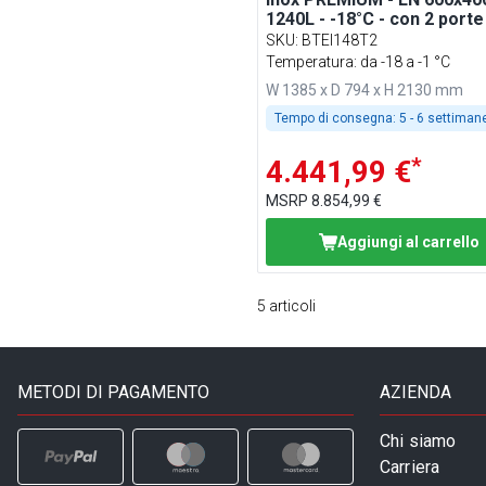
1240L - -18°C - con 2 porte
professionale; ventilato; L
SKU
:
BTEI148T2
HACCP
Temperatura: da -18 a -1 °C
W 1385 x D 794 x H 2130 mm
Tempo di consegna:
5 - 6 settiman
*
4.441,99 €
MSRP
8.854,99 €
Aggiungi al carrello
5
articoli
METODI DI PAGAMENTO
AZIENDA
Chi siamo
Carriera