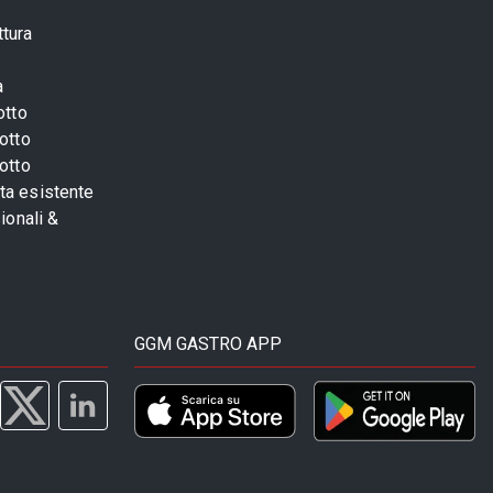
ttura
a
otto
otto
otto
sta esistente
ionali &
GGM GASTRO APP