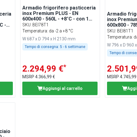
Armadio frigorifero pasticceria
inox Premium PLUS - EN
ceria
Armadio frig
600x400 - 560L - +8°C - con 1
inox Premiu
porta - professionale; ventilato;
C -
600x800 - 785L - 796x960mm -
SKU
:
BEI78T1
LED; HACCP; R290
e;
fino a +8°C -
Temperatura: da -2 a +8 °C
SKU
:
BEI81T1
0;
professionale
Temperatura: da
W 687 x D 794 x H 2130 mm
HACCP; iso
W 796 x D 960 
Tempo di consegna:
5 - 6 settimane
Tempo di conse
*
2.294,99 €
2.501,9
MSRP
4.366,99 €
MSRP
4.745,99
Aggiungi al carrello
Aggi
ciaio
 -