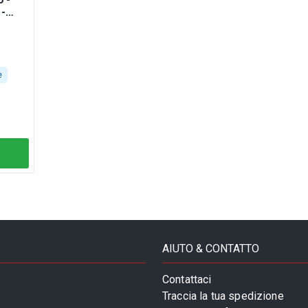
 -
ED;
e
AIUTO & CONTATTO
Contattaci
Traccia la tua spedizione