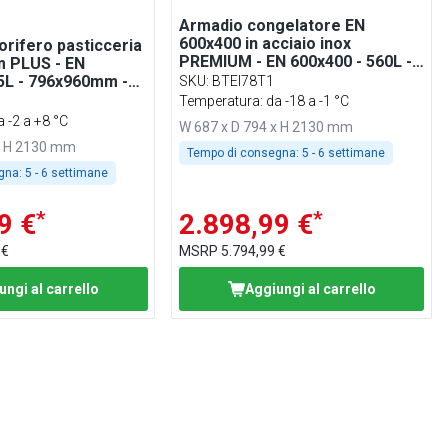
Armadio congelatore EN
600x400 in acciaio inox
orifero pasticceria
PREMIUM - EN 600x400 - 560L -
m PLUS - EN
-18°C - con 1 porta -
SKU
:
BTEI78T1
professionale; ventilato; LED
 con 1 porta -
Temperatura: da -18 a -1 °C
; ventilato; LED;
 -2 a +8 °C
W 687 x D 794 x H 2130 mm
lamento 75mm
x H 2130 mm
Tempo di consegna:
5 - 6 settimane
gna:
5 - 6 settimane
*
*
9 €
2.898,99 €
 €
MSRP
5.794,99 €
ungi al carrello
Aggiungi al carrello