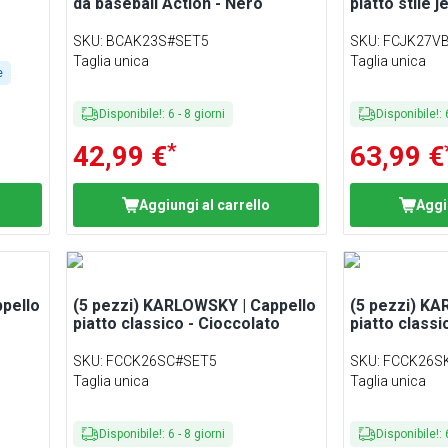
da baseball Action - Nero
piatto stile 
SKU
:
BCAK23S#SET5
SKU
:
FCJK27V
Taglia unica
Taglia unica
e
Disponibile!
:
6
-
8
giorni
Disponibile!
:
*
42,99 €
63,99 €
Aggiungi al carrello
Aggi
pello
(5 pezzi) KARLOWSKY | Cappello
(5 pezzi) KA
piatto classico - Cioccolato
piatto classi
SKU
:
FCCK26SC#SET5
SKU
:
FCCK26S
Taglia unica
Taglia unica
Disponibile!
:
6
-
8
giorni
Disponibile!
: