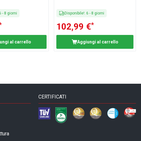
6
-
8
giorni
Disponibile!
:
6
-
8
giorni
*
*
102,99 €
ungi al carrello
Aggiungi al carrello
CERTIFICATI
ttura