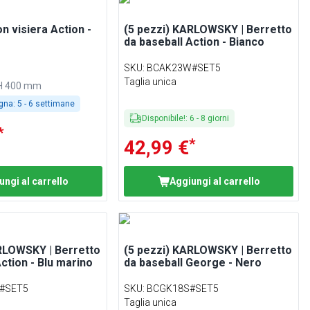
n visiera Action -
(5 pezzi) KARLOWSKY | Berretto
da baseball Action - Bianco
SKU
:
BCAK23W#SET5
Taglia unica
 H 400 mm
gna:
5 - 6 settimane
Disponibile!
:
6
-
8
giorni
*
*
42,99 €
ungi al carrello
Aggiungi al carrello
RLOWSKY | Berretto
(5 pezzi) KARLOWSKY | Berretto
ction - Blu marino
da baseball George - Nero
#SET5
SKU
:
BCGK18S#SET5
Taglia unica