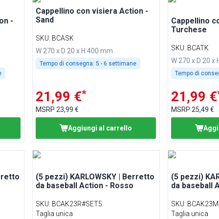
Cappellino con visiera Action -
Sand
on -
Cappellino co
Turchese
SKU
:
BCASK
SKU
:
BCATK
W 270 x D 20 x H 400 mm
W 270 x D 20 x
Tempo di consegna:
5 - 6 settimane
e
Tempo di conse
*
21,99 €
21,99 €
MSRP
23,99 €
MSRP
25,49 €
Aggiungi al carrello
Aggi
retto
(5 pezzi) KARLOWSKY | Berretto
(5 pezzi) KA
da baseball Action - Rosso
da baseball A
SKU
:
BCAK23R#SET5
SKU
:
BCAK23M
Taglia unica
Taglia unica