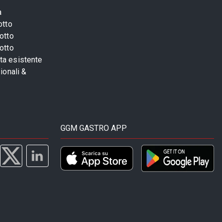
a
otto
otto
otto
sta esistente
ionali &
GGM GASTRO APP