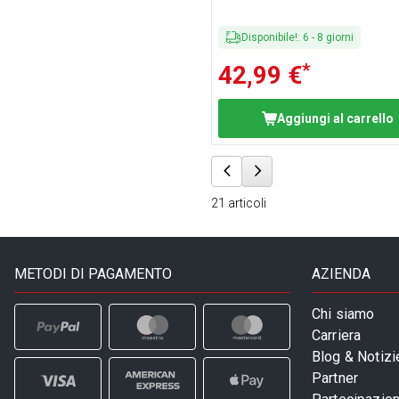
Disponibile!
:
6
-
8
giorni
*
42,99 €
Aggiungi al carrello
21
articoli
METODI DI PAGAMENTO
AZIENDA
Chi siamo
Carriera
Blog & Notizi
Partner