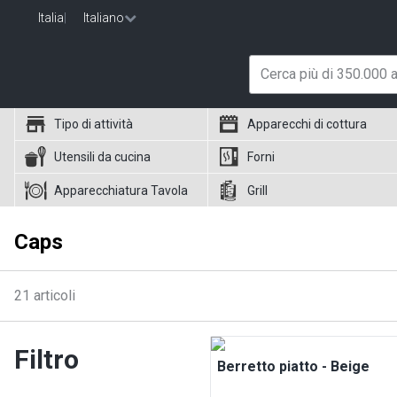
Italia
|
Italiano
Tipo di attività
Apparecchi di cottura
Utensili da cucina
Forni
Apparecchiatura Tavola
Grill
Caps
21
articoli
Filtro
Berretto piatto - Beige