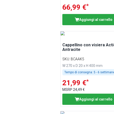
*
66,99 €
Aggiungi al carrello
Cappellino con visiera Acti
Antracite
SKU
:
BCAAK5
W 270 x D 20 x H 400 mm
Tempo di consegna:
5 - 6 settiman
*
21,99 €
MSRP
24,49 €
Aggiungi al carrello