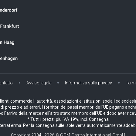
ontatto
Avviso legale
Informativa sulla privacy
Termi
enti commerciali, autorità, associazioni e istituzioni sociali ed ecclesi
i prezzo e ad errori. I fornitori dei paesi membri dell'UE pagano anche
 l'arrivo della merce nell'altro stato membro dell'UE e dopo aver ricev
* Tutti i prezzi più IVA 19%, incl. Consegna
la terraferma. Per la consegna sulle isole verrà automaticamente adde
Copyright 2004–
2026
© GGM Gastro International GmbH