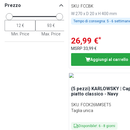
Prezzo
SKU
:
FCCBK
W 270 x D 20 x H 400 mm
Tempo di consegna:
5 - 6 settiman
Min. Price
Max. Price
*
26,99 €
MSRP
33,99 €
Aggiungi al carrello
(5 pezzi) KARLOWSKY | Cap
piatto classico - Navy
SKU
:
FCCK26M#SET5
Taglia unica
Disponibile!
:
6
-
8
giorni