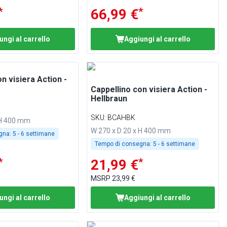
*
*
66,99 €
ungi al carrello
Aggiungi al carrello
n visiera Action -
Cappellino con visiera Action -
Hellbraun
SKU
:
BCAHBK
 H 400 mm
W 270 x D 20 x H 400 mm
gna:
5 - 6 settimane
Tempo di consegna:
5 - 6 settimane
*
*
21,99 €
MSRP
23,99 €
ungi al carrello
Aggiungi al carrello