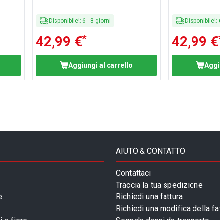
Disponibile!
:
6
-
8
giorni
Disponibile!
:
*
42,99 €
42,99 €
Aggiungi al carrello
Aggi
AIUTO & CONTATTO
Contattaci
Traccia la tua spedizione
e
Richiedi una fattura
Richiedi una modifica della fa