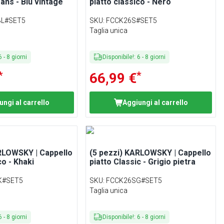
jeans - Blu vintage
piatto classico - Nero
BL#SET5
SKU
:
FCCK26S#SET5
Taglia unica
6
-
8
giorni
Disponibile!
:
6
-
8
giorni
*
*
66,99 €
ungi al carrello
Aggiungi al carrello
RLOWSKY | Cappello
(5 pezzi) KARLOWSKY | Cappello
co - Khaki
piatto Classic - Grigio pietra
K#SET5
SKU
:
FCCK26SG#SET5
Taglia unica
6
-
8
giorni
Disponibile!
:
6
-
8
giorni