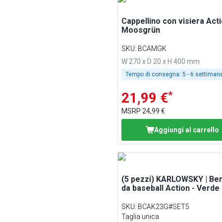
Cappellino con visiera Acti
Moosgrün
SKU
:
BCAMGK
W 270 x D 20 x H 400 mm
Tempo di consegna:
5 - 6 settiman
*
21,99 €
MSRP
24,99 €
Aggiungi al carrello
(5 pezzi) KARLOWSKY | Ber
da baseball Action - Verde
SKU
:
BCAK23G#SET5
Taglia unica