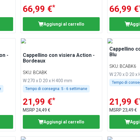
*
66,99 €
66,99 €
Aggiungi al carrello
Aggi
Cappellino co
Blu
on -
Cappellino con visiera Action -
Bordeaux
SKU
:
BCABK6
SKU
:
BCABK
W 270 x D 20 x
W 270 x D 20 x H 400 mm
Tempo di conse
e
Tempo di consegna:
5 - 6 settimane
*
21,99 €
21,99 €
MSRP
24,49 €
MSRP
23,49 €
Aggiungi al carrello
Aggi