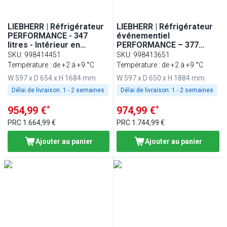
LIEBHERR | Réfrigérateur
LIEBHERR | Réfrigérateur
PERFORMANCE - 347
événementiel
litres - Intérieur en
PERFORMANCE – 377
plastique - Avec 1 porte
litres – Intérieur en
SKU
:
998414451
SKU
:
998413651
en verre - Blanc
plastique – 1 porte – Blanc
Température : de +2 à +9 °C
Température : de +2 à +9 °C
W 597 x D 654 x H 1684 mm
W 597 x D 650 x H 1884 mm
Délai de livraison:
1 - 2 semaines
Délai de livraison:
1 - 2 semaines
*
*
954,99 €
974,99 €
PRC
1.664,99 €
PRC
1.744,99 €
Ajouter au panier
Ajouter au panier