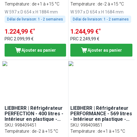
en verre - Noir
Noir
Température : de +1 à +15 °C
Température : de -2 à +15 °C
W 597 x D 654 x H 1884 mm
W 597 x D 654 x H 1684 mm
Délai de livraison:
1 - 2 semaines
Délai de livraison:
1 - 2 semaines
*
*
1.224,99 €
1.244,99 €
PRC
2.099,99 €
PRC
2.249,99 €
Ajouter au panier
Ajouter au panier
LIEBHERR | Réfrigérateur
LIEBHERR | Réfrigérateur
PERFECTION - 400 litres -
PERFORMANCE - 569 litres
Intérieur en plastique -
- Intérieur en plastique -
Avec 1 porte en verre -
Avec 1 porte en verre -
SKU
:
998409451
SKU
:
998409851
Noir
Gris
Température : de -2 à +15 °C
Température : de +1 à +15 °C