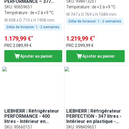
Avec 1 porte en verre -
PERFORMANCE – 377
SKU
:
998413251
Blanc
litres – intérieur en
SKU
:
90659651
Température : de +2 à +9 °C
plastique – avec arceau
Température : de +2 à +9 °C
W 747 x D 769 x H 1684 mm
de protection – avec 1
W 608 x D 710 x H 1908 mm
porte – blanc
Délai de livraison:
1 - 2 semaines
Délai de livraison:
1 - 2 semaines
*
*
1.179,99 €
1.219,99 €
PRC
2.089,99 €
PRC
2.099,99 €
Ajouter au panier
Ajouter au panier
LIEBHERR | Réfrigérateur
LIEBHERR | Réfrigérateur
PERFORMANCE - 400
PERFECTION - 347 litres -
litres - Intérieur en
Intérieur en plastique -
plastique - Avec 1 porte
Avec 1 porte en verre -
SKU
:
90660151
SKU
:
998409651