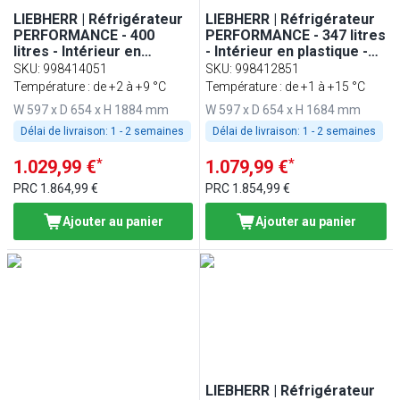
LIEBHERR | Réfrigérateur
LIEBHERR | Réfrigérateur
PERFORMANCE - 400
PERFORMANCE - 347 litres
litres - Intérieur en
- Intérieur en plastique -
plastique - Avec 1 porte
Avec 1 porte en verre -
SKU
:
998414051
SKU
:
998412851
en verre - Blanc
Gris
Température : de +2 à +9 °C
Température : de +1 à +15 °C
W 597 x D 654 x H 1884 mm
W 597 x D 654 x H 1684 mm
Délai de livraison:
1 - 2 semaines
Délai de livraison:
1 - 2 semaines
*
*
1.029,99 €
1.079,99 €
PRC
1.864,99 €
PRC
1.854,99 €
Ajouter au panier
Ajouter au panier
LIEBHERR | Réfrigérateur