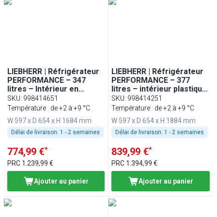
LIEBHERR | Réfrigérateur
LIEBHERR | Réfrigérateur
PERFORMANCE – 347
PERFORMANCE – 377
litres – Intérieur en
litres – intérieur plastique
plastique – 1 porte – Blanc
– 1 porte – Blanc
SKU
:
998414651
SKU
:
998414251
Température : de +2 à +9 °C
Température : de +2 à +9 °C
W 597 x D 654 x H 1684 mm
W 597 x D 654 x H 1884 mm
Délai de livraison:
1 - 2 semaines
Délai de livraison:
1 - 2 semaines
*
*
774,99 €
839,99 €
PRC
1.239,99 €
PRC
1.394,99 €
Ajouter au panier
Ajouter au panier