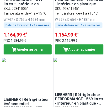
litres – intérieur en
- Intérieur en plastique -
plastique – avec 1 porte –
Avec 1 porte en verre -
SKU
:
998410051
SKU
:
998412451
Gris
Gris
Température : de +1 à +15 °C
Température : de +1 à +15 °C
W 747 x D 769 x H 1684 mm
W 597 x D 654 x H 1884 mm
Délai de livraison:
1 - 2 semaines
Délai de livraison:
1 - 2 semaines
*
*
1.164,99 €
1.164,99 €
PRC
1.984,99 €
PRC
2.119,99 €
Ajouter au panier
Ajouter au panier
LIEBHERR | Réfrigérateur
PERFORMANCE - 569 litres
LIEBHERR | Réfrigérateur
- Intérieur en plastique -
événementiel