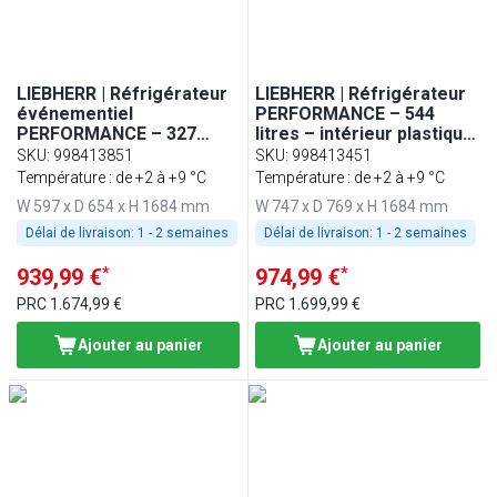
LIEBHERR | Réfrigérateur
LIEBHERR | Réfrigérateur
événementiel
PERFORMANCE – 544
PERFORMANCE – 327
litres – intérieur plastique
litres – intérieur en
– 1 porte – Blanc
SKU
:
998413851
SKU
:
998413451
plastique – avec 1 porte –
Température : de +2 à +9 °C
Température : de +2 à +9 °C
Blanc
W 597 x D 654 x H 1684 mm
W 747 x D 769 x H 1684 mm
Délai de livraison:
1 - 2 semaines
Délai de livraison:
1 - 2 semaines
*
*
939,99 €
974,99 €
PRC
1.674,99 €
PRC
1.699,99 €
Ajouter au panier
Ajouter au panier