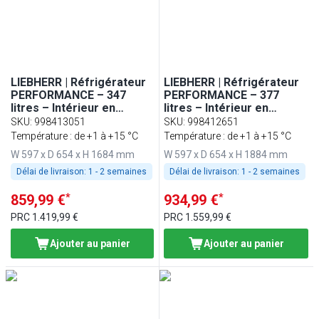
LIEBHERR | Réfrigérateur
LIEBHERR | Réfrigérateur
PERFORMANCE – 347
PERFORMANCE – 377
litres – Intérieur en
litres – Intérieur en
plastique – 1 porte – Gris
plastique – avec 1 porte –
SKU
:
998413051
SKU
:
998412651
Gris
Température : de +1 à +15 °C
Température : de +1 à +15 °C
W 597 x D 654 x H 1684 mm
W 597 x D 654 x H 1884 mm
Délai de livraison:
1 - 2 semaines
Délai de livraison:
1 - 2 semaines
*
*
859,99 €
934,99 €
PRC
1.419,99 €
PRC
1.559,99 €
Ajouter au panier
Ajouter au panier