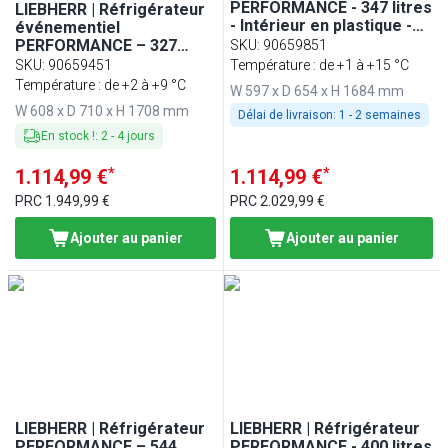
PERFORMANCE - 347 litres
LIEBHERR | Réfrigérateur
- Intérieur en plastique -
événementiel
Avec 1 porte en verre -
PERFORMANCE – 327
SKU
:
90659851
Noir
litres – intérieur en
SKU
:
90659451
Température : de +1 à +15 °C
plastique – avec arceau
Température : de +2 à +9 °C
W 597 x D 654 x H 1684 mm
de protection – avec 1
W 608 x D 710 x H 1708 mm
porte – blanc
Délai de livraison:
1 - 2 semaines
En stock !
:
2
-
4
jours
*
*
1.114,99 €
1.114,99 €
PRC
1.949,99 €
PRC
2.029,99 €
Ajouter au panier
Ajouter au panier
LIEBHERR | Réfrigérateur
LIEBHERR | Réfrigérateur
PERFORMANCE – 544
PERFORMANCE - 400 litres