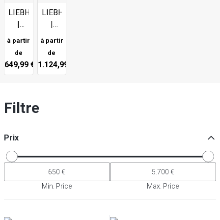
LIEBHERR
LIEBHERR
|
|
Performance
Perfection
à partir
à partir
de
de
649,99 €
1.124,99 €
Filtre
Prix
Min. Price
Max. Price