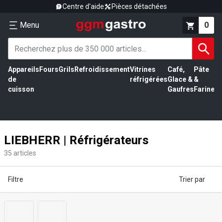
Centre d'aide
Pièces détachées
Menu
0
Appareils
Fours
Grils
Refroidissement
Vitrines
Café,
Pâte
É
de
réfrigérées
Glace &
&
vi
cuisson
Gaufres
Farine
LIEBHERR | Réfrigérateurs
35
articles
Filtre
Trier par