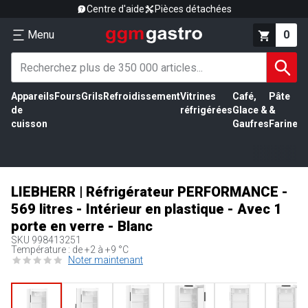
Centre d'aide
Pièces détachées
Menu
0
Appareils
Fours
Grils
Refroidissement
Vitrines
Café,
Pâte
É
de
réfrigérées
Glace &
&
vi
cuisson
Gaufres
Farine
LIEBHERR | Réfrigérateur PERFORMANCE -
569 litres - Intérieur en plastique - Avec 1
porte en verre - Blanc
SKU
998413251
Température : de +2 à +9 °C
Noter maintenant