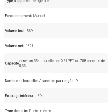
Type d'appareil
Réfrigérateur
Fonctionnement
Manuel
Volume brut
569 l
Volume net
432 l
environ 354 bouteilles de 0,5 l PET ou 708 canettes de
Capacité
0,33 l
Nombre de bouteilles / canettes par rangée
9
Éclairage intérieur
LED
Type de porte
Porte en verre