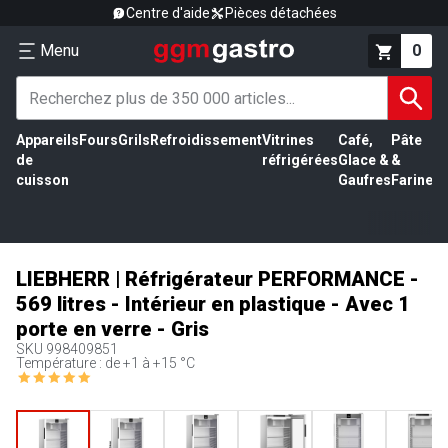
Centre d'aide
Pièces détachées
Menu
0
Appareils
Fours
Grils
Refroidissement
Vitrines
Café,
Pâte
É
de
réfrigérées
Glace &
&
vi
cuisson
Gaufres
Farine
LIEBHERR | Réfrigérateur PERFORMANCE -
569 litres - Intérieur en plastique - Avec 1
porte en verre - Gris
SKU
998409851
Température : de +1 à +15 °C