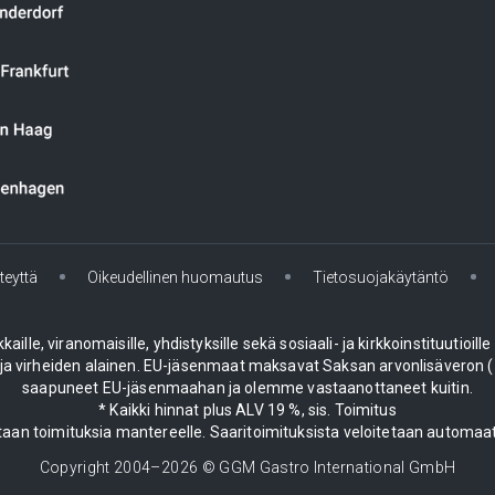
teyttä
Oikeudellinen huomautus
Tietosuojakäytäntö
le, viranomaisille, yhdistyksille sekä sosiaali- ja kirkkoinstituutioill
 virheiden alainen. EU-jäsenmaat maksavat Saksan arvonlisäveron (19
saapuneet EU-jäsenmaahan ja olemme vastaanottaneet kuitin.
* Kaikki hinnat plus ALV 19 %, sis. Toimitus
aan toimituksia mantereelle. Saaritoimituksista veloitetaan automaat
Copyright 2004–
2026
© GGM Gastro International GmbH