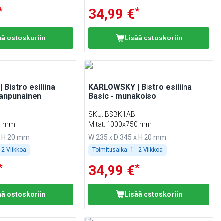
*
*
34,99 €
ää ostoskoriin
Lisää ostoskoriin
Bistro esiliina
KARLOWSKY | Bistro esiliina
eanpunainen
Basic - munakoiso
SKU
:
BSBK1AB
50 mm
Mitat: 1000x750 mm
x H 20 mm
W 235 x D 345 x H 20 mm
- 2 Viikkoa
Toimitusaika:
1 - 2 Viikkoa
*
*
34,99 €
ää ostoskoriin
Lisää ostoskoriin