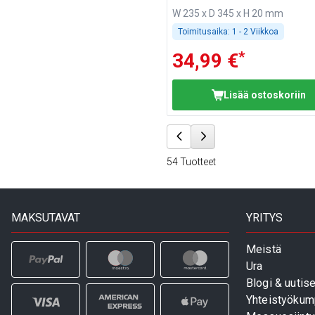
W 235 x D 345 x H 20 mm
Toimitusaika:
1 - 2 Viikkoa
*
34,99 €
Lisää ostoskoriin
54
Tuotteet
MAKSUTAVAT
YRITYS
Meistä
Ura
Blogi & uutise
Yhteistyökum