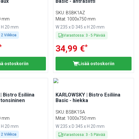
eaux
Basic - antrasiitti
SKU
:
BSBK1AZ
50 mm
Mitat: 1000x750 mm
x H 20 mm
W 235 x D 345 x H 20 mm
- 2 Viikkoa
Varastossa
:
3
-
5
Päivää
*
*
34,99 €
ää ostoskoriin
Lisää ostoskoriin
Bistro Esiliina
KARLOWSKY | Bistro Esiliina
stonsininen
Basic - hiekka
A
SKU
:
BSBK1SA
50 mm
Mitat: 1000x750 mm
x H 20 mm
W 235 x D 345 x H 20 mm
- 2 Viikkoa
Varastossa
:
3
-
5
Päivää