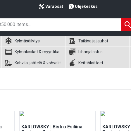
Varaosat
Ohjekeskus
Kylmäsäilytys
Taikina ja jauhot
Kylmälasikot & myyntikalusteet
Lihanjalostus
Kahvila, jäätelö & vohvelit
Keittiölaitteet
a
KARLOWSKY | Bistro Esiliina
KARLOWSKY | 