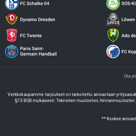
Ota yh
Verkkokaupamme tarjoukset on tarkoitettu ainoastaan yritysasiakkail
§13 BGB mukaisesti. Teknisten muutosten, hinnanmuutosten ja
** Koskee ainoast