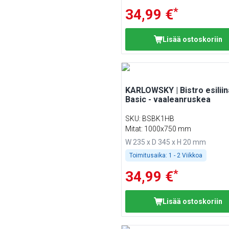
*
34,99 €
Lisää ostoskoriin
KARLOWSKY | Bistro esiliin
Basic - vaaleanruskea
SKU
:
BSBK1HB
Mitat: 1000x750 mm
W 235 x D 345 x H 20 mm
Toimitusaika:
1 - 2 Viikkoa
*
34,99 €
Lisää ostoskoriin