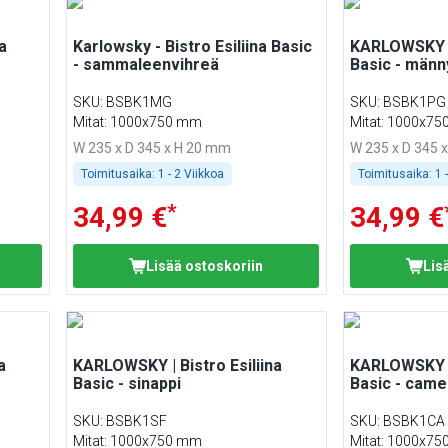
a
Karlowsky - Bistro Esiliina Basic
KARLOWSKY | 
- sammaleenvihreä
Basic - männ
SKU
:
BSBK1MG
SKU
:
BSBK1PG
Mitat: 1000x750 mm
Mitat: 1000x7
W 235 x D 345 x H 20 mm
W 235 x D 345 
Toimitusaika:
1 - 2 Viikkoa
Toimitusaika:
1 
*
34,99 €
34,99 €
Lisää ostoskoriin
Lis
a
KARLOWSKY | Bistro Esiliina
KARLOWSKY | 
Basic - sinappi
Basic - came
SKU
:
BSBK1SF
SKU
:
BSBK1CA
Mitat: 1000x750 mm
Mitat: 1000x7