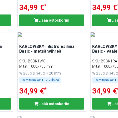
*
34,99 €
34,99 €
Lisää ostoskoriin
Lis
a
KARLOWSKY | Bistro esiliina
KARLOWSKY | 
Basic - metsänvihreä
Basic - vaal
SKU
:
BSBK1WG
SKU
:
BSBK1RA
Mitat: 1000x750 mm
Mitat: 1000x7
W 235 x D 345 x H 20 mm
W 235 x D 345 
Toimitusaika:
1 - 2 Viikkoa
Toimitusaika:
1 
*
34,99 €
34,99 €
Lisää ostoskoriin
Lis