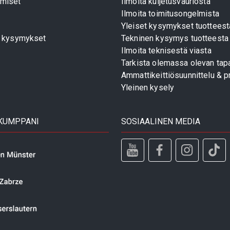
miset
Ilmoita kuljetusvauriosta
Ilmoita toimitusongelmista
Yleiset kysymykset tuotteest
t kysymykset
Tekninen kysymys tuotteesta
Ilmoita teknisestä viasta
Tarkista olemassa olevan tapa
Ammattikeittiösuunnittelu & pr
Yleinen kysely
 KUMPPANI
SOSIAALINEN MEDIA