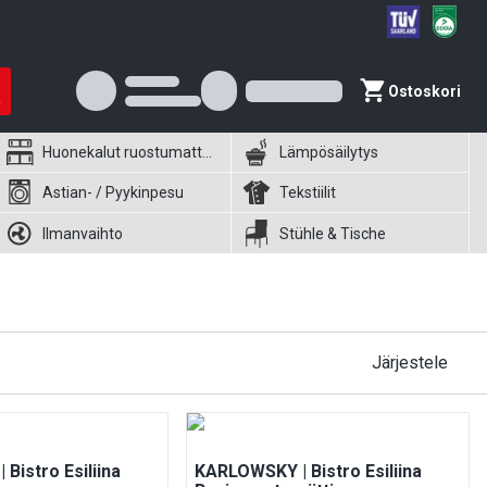
Ostoskori
Huonekalut ruostumattomasta teräksestä
Lämpösäilytys
Astian- / Pyykinpesu
Tekstiilit
Ilmanvaihto
Stühle & Tische
Järjestele
Bistro Esiliina
KARLOWSKY | Bistro Esiliina