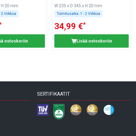
x H 20 mm
W 235 x D 345 x H 20 mm
- 2 Viikkoa
Toimitusaika:
1 - 2 Viikkoa
*
*
34,99 €
ää ostoskoriin
Lisää ostoskoriin
SERTIFIKAATIT