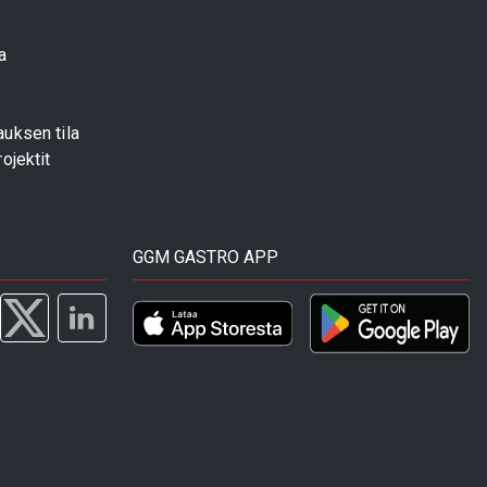
a
uksen tila
ojektit
GGM GASTRO APP