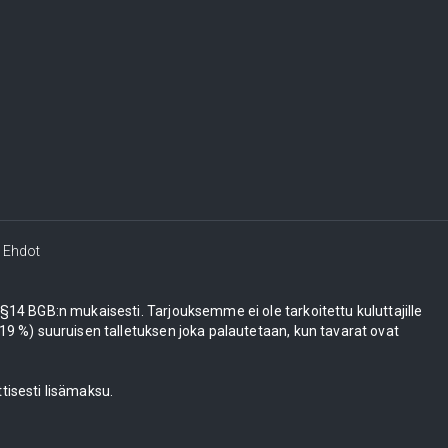
Ehdot
e §14 BGB:n mukaisesti. Tarjouksemme ei ole tarkoitettu kuluttajille
 %) suuruisen talletuksen joka palautetaan, kun tavarat ovat
tisesti lisämaksu.