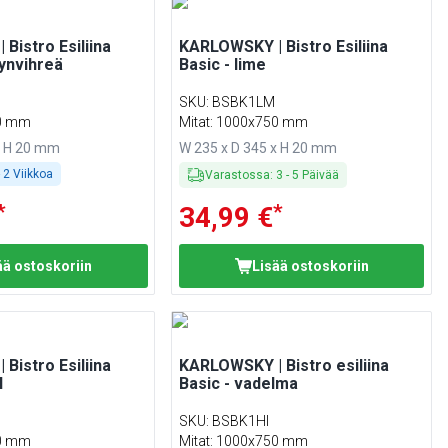
Bistro Esiliina
KARLOWSKY | Bistro Esiliina
ynvihreä
Basic - lime
SKU
:
BSBK1LM
50 mm
Mitat: 1000x750 mm
x H 20 mm
W 235 x D 345 x H 20 mm
- 2 Viikkoa
Varastossa
:
3
-
5
Päivää
*
*
34,99 €
ää ostoskoriin
Lisää ostoskoriin
Bistro Esiliina
KARLOWSKY | Bistro esiliina
l
Basic - vadelma
SKU
:
BSBK1HI
50 mm
Mitat: 1000x750 mm