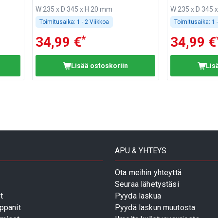
W 235 x D 345 x H 20 mm
W 235 x D 345 
Toimitusaika:
1 - 2 Viikkoa
Toimitusaika:
1 
*
34,99 €
34,99 €
Lisää ostoskoriin
Lis
APU & YHTEYS
Ota meihin yhteyttä
Seuraa lähetystäsi
t
Pyydä laskua
ppanit
Pyydä laskun muutosta