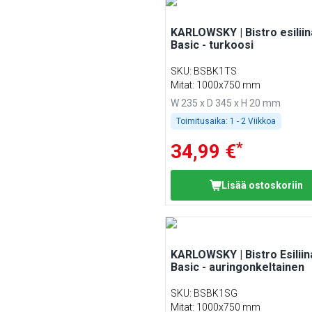
KARLOWSKY | Bistro esiliin
Basic - turkoosi
SKU
:
BSBK1TS
Mitat: 1000x750 mm
W 235 x D 345 x H 20 mm
Toimitusaika:
1 - 2 Viikkoa
*
34,99 €
Lisää ostoskoriin
KARLOWSKY | Bistro Esiliin
Basic - auringonkeltainen
SKU
:
BSBK1SG
Mitat: 1000x750 mm