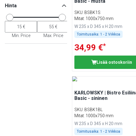
Basic - musta
Hinta
SKU
:
BSBK1S
Mitat: 1000x750 mm
W 235 x D 345 x H 20 mm
Toimitusaika:
1 - 2 Viikkoa
Min. Price
Max. Price
*
34,99 €
Lisää ostoskoriin
KARLOWSKY | Bistro Esiliin
Basic - sininen
SKU
:
BSBK1BL
Mitat: 1000x750 mm
W 235 x D 345 x H 20 mm
Toimitusaika:
1 - 2 Viikkoa