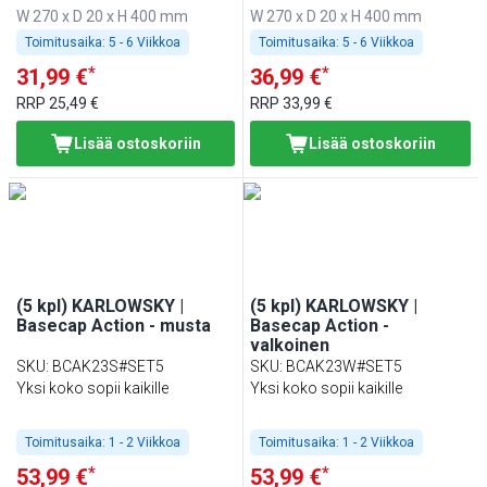
W 270 x D 20 x H 400 mm
W 270 x D 20 x H 400 mm
Toimitusaika:
5 - 6 Viikkoa
Toimitusaika:
5 - 6 Viikkoa
*
*
31,99 €
36,99 €
RRP
25,49 €
RRP
33,99 €
Lisää ostoskoriin
Lisää ostoskoriin
(5 kpl) KARLOWSKY |
(5 kpl) KARLOWSKY |
Basecap Action - musta
Basecap Action -
valkoinen
SKU
:
BCAK23S#SET5
SKU
:
BCAK23W#SET5
Yksi koko sopii kaikille
Yksi koko sopii kaikille
Toimitusaika:
1 - 2 Viikkoa
Toimitusaika:
1 - 2 Viikkoa
*
*
53,99 €
53,99 €