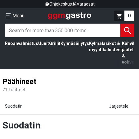
Ohjekeskus
Varaosat
Menu
0
Ruoanvalmistus
Uunit
Grillit
Kylmäsäilytys
Kylmälasikot &
Kahvila,
myyntikalusteet
jäätelö
&
vohvelit
Päähineet
21
Tuotteet
Suodatin
Järjestele
Suodatin