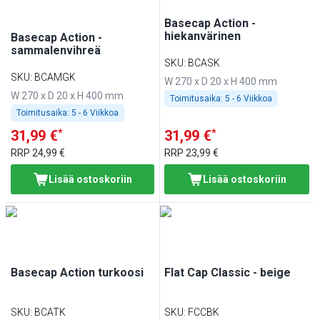
Basecap Action -
hiekanvärinen
Basecap Action -
sammalenvihreä
SKU
:
BCASK
SKU
:
BCAMGK
W 270 x D 20 x H 400 mm
W 270 x D 20 x H 400 mm
Toimitusaika:
5 - 6 Viikkoa
Toimitusaika:
5 - 6 Viikkoa
*
*
31,99 €
31,99 €
RRP
24,99 €
RRP
23,99 €
Lisää ostoskoriin
Lisää ostoskoriin
Basecap Action turkoosi
Flat Cap Classic - beige
SKU
:
BCATK
SKU
:
FCCBK