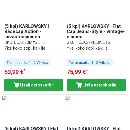
(5 kpl) KARLOWSKY |
(5 kpl) KARLOWSKY | Flat
Basecap Action -
Cap Jeans-Style - vintage-
laivastonsininen
sininen
SKU
:
BCAK23M#SET5
SKU
:
FCJK27VBL#SET5
Yksi koko sopii kaikille
Yksi koko sopii kaikille
Toimitusaika:
1 - 2 Viikkoa
Toimitusaika:
1 - 2 Viikkoa
*
*
53,99 €
75,99 €
Lisää ostoskoriin
Lisää ostoskoriin
(5 kpl) KARLOWSKY | Flat
(5 kpl) KARLOWSKY | Flat