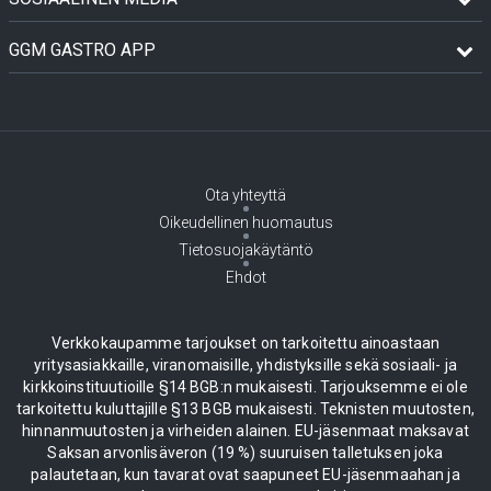
GGM GASTRO APP
Ota yhteyttä
Oikeudellinen huomautus
Tietosuojakäytäntö
Ehdot
Verkkokaupamme tarjoukset on tarkoitettu ainoastaan
yritysasiakkaille, viranomaisille, yhdistyksille sekä sosiaali- ja
kirkkoinstituutioille §14 BGB:n mukaisesti. Tarjouksemme ei ole
tarkoitettu kuluttajille §13 BGB mukaisesti. Teknisten muutosten,
hinnanmuutosten ja virheiden alainen. EU-jäsenmaat maksavat
Saksan arvonlisäveron (19 %) suuruisen talletuksen joka
palautetaan, kun tavarat ovat saapuneet EU-jäsenmaahan ja