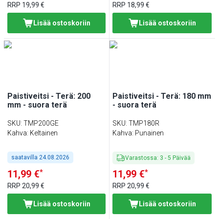
RRP
19,99 €
RRP
18,99 €
Lisää ostoskoriin
Lisää ostoskoriin
Paistiveitsi - Terä: 200
Paistiveitsi - Terä: 180 mm
mm - suora terä
- suora terä
SKU
:
TMP200GE
SKU
:
TMP180R
Kahva: Keltainen
Kahva: Punainen
saatavilla
24.08.2026
Varastossa
:
3
-
5
Päivää
*
*
11,99 €
11,99 €
RRP
20,99 €
RRP
20,99 €
Lisää ostoskoriin
Lisää ostoskoriin