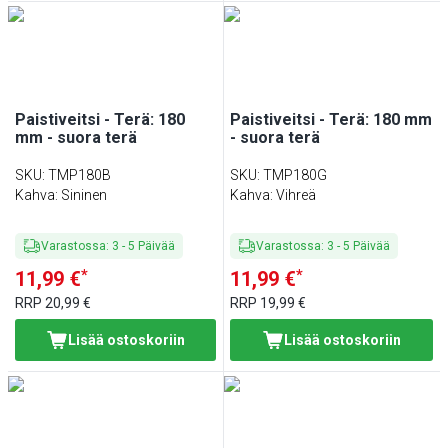
Paistiveitsi - Terä: 180
Paistiveitsi - Terä: 180 mm
mm - suora terä
- suora terä
SKU
:
TMP180B
SKU
:
TMP180G
Kahva: Sininen
Kahva: Vihreä
Varastossa
:
3
-
5
Päivää
Varastossa
:
3
-
5
Päivää
*
*
11,99 €
11,99 €
RRP
20,99 €
RRP
19,99 €
Lisää ostoskoriin
Lisää ostoskoriin