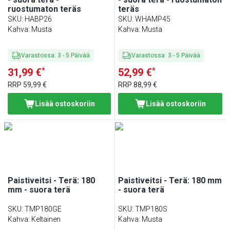
ruostumaton teräs
teräs
SKU
:
HABP26
SKU
:
WHAMP45
Kahva: Musta
Kahva: Musta
Varastossa
:
3
-
5
Päivää
Varastossa
:
3
-
5
Päivää
*
*
31,99 €
52,99 €
RRP
59,99 €
RRP
88,99 €
Lisää ostoskoriin
Lisää ostoskoriin
Paistiveitsi - Terä: 180
Paistiveitsi - Terä: 180 mm
mm - suora terä
- suora terä
SKU
:
TMP180GE
SKU
:
TMP180S
Kahva: Keltainen
Kahva: Musta