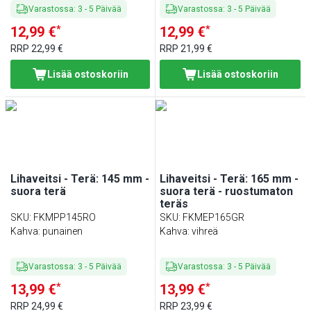
Varastossa
:
3
-
5
Päivää
Varastossa
:
3
-
5
Päivää
*
*
12,99 €
12,99 €
RRP
22,99 €
RRP
21,99 €
Lisää ostoskoriin
Lisää ostoskoriin
Lihaveitsi - Terä: 145 mm -
Lihaveitsi - Terä: 165 mm -
suora terä
suora terä - ruostumaton
teräs
SKU
:
FKMPP145RO
SKU
:
FKMEP165GR
Kahva: punainen
Kahva: vihreä
Varastossa
:
3
-
5
Päivää
Varastossa
:
3
-
5
Päivää
*
*
13,99 €
13,99 €
RRP
24,99 €
RRP
23,99 €