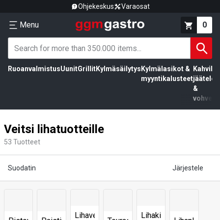
Ohjekeskus
Varaosat
Menu
0
Ruoanvalmistus
Uunit
Grillit
Kylmäsäilytys
Kylmälasikot &
Kahvila,
myyntikalusteet
jäätelö
&
vohvelit
Veitsi lihatuotteille
53
Tuotteet
Suodatin
Järjestele
Lihaveitsi
Lihakirves