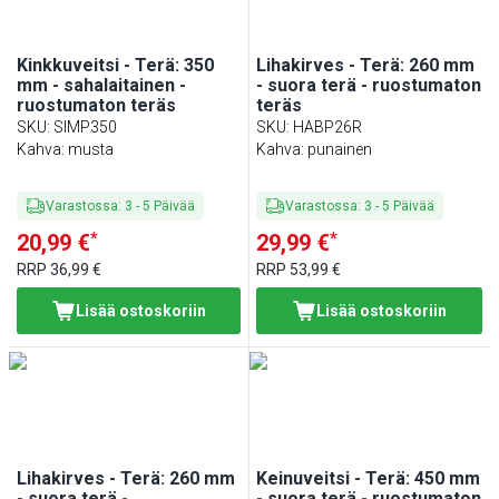
Kinkkuveitsi - Terä: 350
Lihakirves - Terä: 260 mm
mm - sahalaitainen -
- suora terä - ruostumaton
ruostumaton teräs
teräs
SKU
:
SIMP350
SKU
:
HABP26R
Kahva: musta
Kahva: punainen
Varastossa
:
3
-
5
Päivää
Varastossa
:
3
-
5
Päivää
*
*
20,99 €
29,99 €
RRP
36,99 €
RRP
53,99 €
Lisää ostoskoriin
Lisää ostoskoriin
Lihakirves - Terä: 260 mm
Keinuveitsi - Terä: 450 mm
- suora terä -
- suora terä - ruostumaton