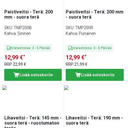
Paistiveitsi - Terä: 200
Paistiveitsi - Terä: 200 mm
mm - suora terä
- suora terä
SKU
:
TMP200B
SKU
:
TMP200R
Kahva: Sininen
Kahva: Punainen
Varastossa
:
3
-
5
Päivää
Varastossa
:
3
-
5
Päivää
*
*
12,99 €
12,99 €
RRP
22,99 €
RRP
21,99 €
Lisää ostoskoriin
Lisää ostoskoriin
Lihaveitsi - Terä: 145 mm -
Lihaveitsi - Terä: 190 mm -
suora terä - ruostumaton
suora terä