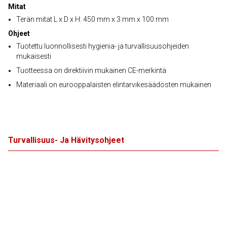
Mitat
Terän mitat L x D x H: 450 mm x 3 mm x 100 mm
Ohjeet
Tuotettu luonnollisesti hygienia- ja turvallisuusohjeiden
mukaisesti
Tuotteessa on direktiivin mukainen CE-merkintä
Materiaali on eurooppalaisten elintarvikesäädösten mukainen
Turvallisuus- Ja Hävitysohjeet