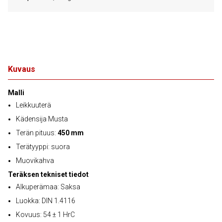
Kuvaus
Malli
Leikkuuterä
Kädensija Musta
Terän pituus:
450 mm
Terätyyppi: suora
Muovikahva
Teräksen tekniset tiedot
Alkuperämaa: Saksa
Luokka: DIN 1.4116
Kovuus: 54 ± 1 HrC