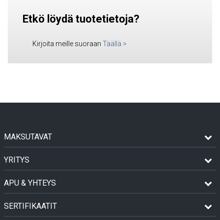
Etkö löydä tuotetietoja?
Kirjoita meille suoraan
Täällä
>
MAKSUTAVAT
YRITYS
APU & YHTEYS
SERTIFIKAATIT