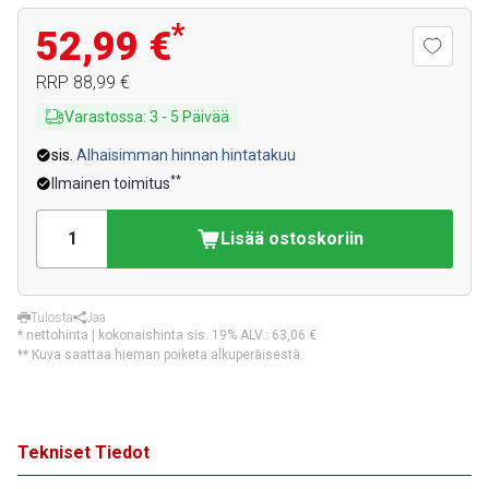
*
52,99 €
RRP
88,99 €
Varastossa
:
3
-
5
Päivää
sis.
Alhaisimman hinnan hintatakuu
**
Ilmainen toimitus
Lisää ostoskoriin
Tulosta
Jaa
* nettohinta | kokonaishinta sis. 19% ALV.:
63,06 €
** Kuva saattaa hieman poiketa alkuperäisestä.
Tekniset Tiedot