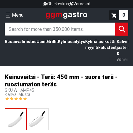
Ohjekeskus
Varaosat
Menu
0
Ruoanvalmistus
Uunit
Grillit
Kylmäsäilytys
Kylmälasikot &
Kahvila,
myyntikalusteet
jäätelö
&
vohvelit
Keinuveitsi - Terä: 450 mm - suora terä -
ruostumaton teräs
SKU
WHAMP45
Kahva: Musta