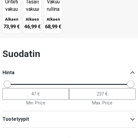
Uritetut
Tasaiset
Vakuumipussit
vakuumipussit
vakuumipussit
rullina
Alkaen
Alkaen
Alkaen
73,99 €
46,99 €
68,99 €
Suodatin
Hinta
Min. Price
Max. Price
Tuotetyypit
Lisävarusteet kylmälaitteille
(
28
)