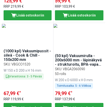
125,99 €
59,99 €
RRP
219,99 €
RRP
103,99 €
Lisää ostoskoriin
Lisää ostoskoriin
(1000 kpl) Vakuumipussit -
sileä - Cook & Chill -
(50 kpl) Vakuumirulla -
150x200 mm
200x6000 mm - läpinäkyvä
- strukturoitu, BPA-vapaa -
SKU
:
VBGCO1520
90 µm
SKU
:
VBGA2060090
W 150 x D 200 x H 16 mm
50 rolls
Varastossa
:
3
-
5
Päivää
W 200 x D 6000 x H 0 mm
Toimitusaika:
5 - 6 Viikkoa
*
*
67,99 €
79,99 €
RRP
119,99 €
RRP
137,99 €