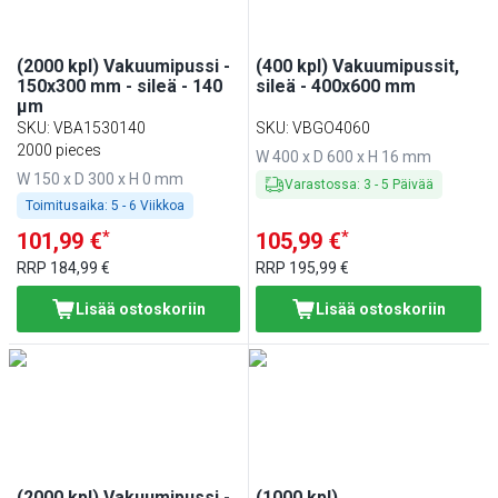
(2000 kpl) Vakuumipussi -
(400 kpl) Vakuumipussit,
150x300 mm - sileä - 140
sileä - 400x600 mm
µm
SKU
:
VBA1530140
SKU
:
VBGO4060
2000 pieces
W 400 x D 600 x H 16 mm
W 150 x D 300 x H 0 mm
Varastossa
:
3
-
5
Päivää
Toimitusaika:
5 - 6 Viikkoa
*
*
101,99 €
105,99 €
RRP
184,99 €
RRP
195,99 €
Lisää ostoskoriin
Lisää ostoskoriin
(2000 kpl) Vakuumipussi -
(1000 kpl)