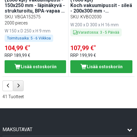
150x250 mm - läpinäkyvä -
Koch‑vakuumipussit - sileä
strukturoitu, BPA-vapaa -
- 200x300 mm -
75 µm
ammattikäyttöön
SKU
:
VBGA152575
SKU
:
KVBO2030
2000 pieces
W 200 x D 300 x H 16 mm
W 150 x D 250 x H 9 mm
Varastossa
:
3
-
5
Päivää
Toimitusaika:
5 - 6 Viikkoa
*
*
104,99 €
107,99 €
RRP
189,99 €
RRP
199,99 €
Lisää ostoskoriin
Lisää ostoskoriin
41
Tuotteet
MAKSUTAVAT