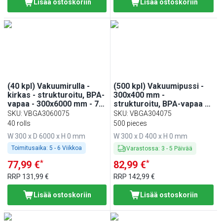
Lisää ostoskoriin
Lisää ostoskoriin
(40 kpl) Vakuumirulla -
(500 kpl) Vakuumipussi -
kirkas - strukturoitu, BPA-
300x400 mm -
vapaa - 300x6000 mm - 75
strukturoitu, BPA-vapaa -
µm
75 µm
SKU
:
VBGA3060075
SKU
:
VBGA304075
40 rolls
500 pieces
W 300 x D 6000 x H 0 mm
W 300 x D 400 x H 0 mm
Toimitusaika:
5 - 6 Viikkoa
Varastossa
:
3
-
5
Päivää
*
*
77,99 €
82,99 €
RRP
131,99 €
RRP
142,99 €
Lisää ostoskoriin
Lisää ostoskoriin