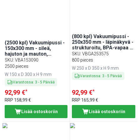
(800 kpl) Vakuumipussi -
250x350 mm - läpinäkyvä -
(2500 kpl) Vakuumipussi -
strukturoitu, BPA-vapaa -
150x300 mm - sileä,
75 µm
hajuton ja mauton,
SKU
:
VBGA253575
mikroaaltouuniin sopiva,
SKU
:
VBA153090
800 pieces
pakastimeen sopiva - 90
2500 pieces
W 250 x D 350 x H 9 mm
µm
W 150 x D 300 x H 9 mm
Varastossa
:
3
-
5
Päivää
Varastossa
:
3
-
5
Päivää
*
*
92,99 €
92,99 €
RRP
158,99 €
RRP
165,99 €
Lisää ostoskoriin
Lisää ostoskoriin