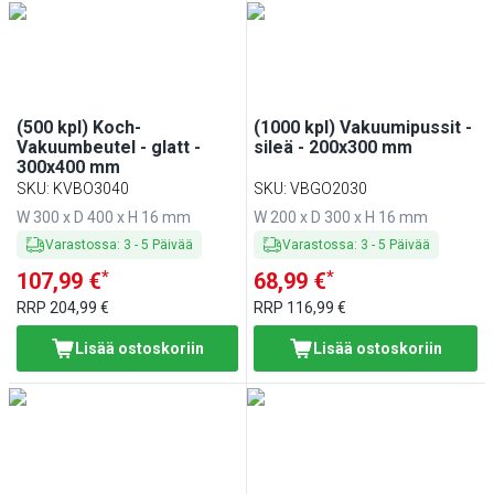
Lisävarusteet keittiölaitteille
(
13
)
(500 kpl) Koch-
(1000 kpl) Vakuumipussit -
Vakuumbeutel - glatt -
sileä - 200x300 mm
300x400 mm
SKU
:
KVBO3040
SKU
:
VBGO2030
W 300 x D 400 x H 16 mm
W 200 x D 300 x H 16 mm
Varastossa
:
3
-
5
Päivää
Varastossa
:
3
-
5
Päivää
*
*
107,99 €
68,99 €
RRP
204,99 €
RRP
116,99 €
Lisää ostoskoriin
Lisää ostoskoriin