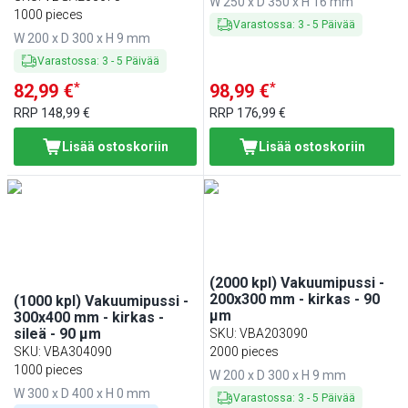
W 250 x D 350 x H 16 mm
1000 pieces
Varastossa
:
3
-
5
Päivää
W 200 x D 300 x H 9 mm
Varastossa
:
3
-
5
Päivää
*
*
82,99 €
98,99 €
RRP
148,99 €
RRP
176,99 €
Lisää ostoskoriin
Lisää ostoskoriin
(2000 kpl) Vakuumipussi -
200x300 mm - kirkas - 90
(1000 kpl) Vakuumipussi -
µm
300x400 mm - kirkas -
sileä - 90 µm
SKU
:
VBA203090
SKU
:
VBA304090
2000 pieces
1000 pieces
W 200 x D 300 x H 9 mm
W 300 x D 400 x H 0 mm
Varastossa
:
3
-
5
Päivää