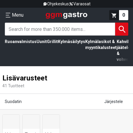
Ohjekeskus
Varaosat
Menu
0
Ruoanvalmistus
Uunit
Grillit
Kylmäsäilytys
Kylmälasikot &
Kahvila,
myyntikalusteet
jäätelö
&
vohvelit
Lisävarusteet
41
Tuotteet
Suodatin
Järjestele