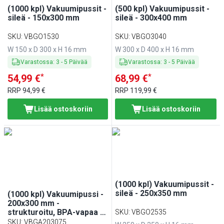
(1000 kpl) Vakuumipussit -
(500 kpl) Vakuumipussit -
sileä - 150x300 mm
sileä - 300x400 mm
SKU
:
VBGO1530
SKU
:
VBGO3040
W 150 x D 300 x H 16 mm
W 300 x D 400 x H 16 mm
Varastossa
:
3
-
5
Päivää
Varastossa
:
3
-
5
Päivää
*
*
54,99 €
68,99 €
RRP
94,99 €
RRP
119,99 €
Lisää ostoskoriin
Lisää ostoskoriin
(1000 kpl) Vakuumipussit -
sileä - 250x350 mm
(1000 kpl) Vakuumipussi -
200x300 mm -
strukturoitu, BPA-vapaa -
SKU
:
VBGO2535
75 µm
SKU
:
VBGA203075