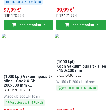
Toimitusaika:
5 - 6 Viikkoa
*
*
97,99 €
99,99 €
RRP
173,99 €
RRP
171,99 €
Lisää ostoskoriin
Lisää ostoskoriin
(1000 kpl)
Koch‑vakuumipussit - sileä
- 150x200 mm
SKU
:
KVBO1520
(1000 kpl) Vakuumipussit -
sileä - Cook & Chill -
W 150 x D 200 x H 16 mm
200x300 mm -
Varastossa
:
3
-
5
Päivää
yhteensopiva:
SKU
:
VBGCO2030
kammiovakuumikoneet -
W 200 x D 300 x H 16 mm
sininen, BPA- ja PVC-
vapaa
Varastossa
:
3
-
5
Päivää
*
*