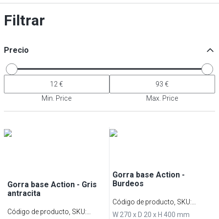
Filtrar
Precio
Min. Price
Max. Price
Gorra base Action -
Burdeos
Gorra base Action - Gris
antracita
Código de producto, SKU
:
Código de producto, SKU
:
BCABK
W 270 x D 20 x H 400 mm