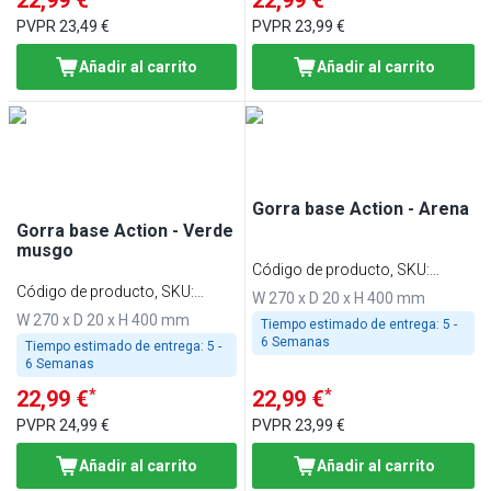
PVPR
23,49 €
PVPR
23,99 €
Añadir al carrito
Añadir al carrito
Gorra base Action - Arena
Gorra base Action - Verde
musgo
Código de producto, SKU
:
Código de producto, SKU
:
BCASK
W 270 x D 20 x H 400 mm
BCAMGK
W 270 x D 20 x H 400 mm
Tiempo estimado de entrega:
5 -
6 Semanas
Tiempo estimado de entrega:
5 -
6 Semanas
*
*
22,99 €
22,99 €
PVPR
24,99 €
PVPR
23,99 €
Añadir al carrito
Añadir al carrito