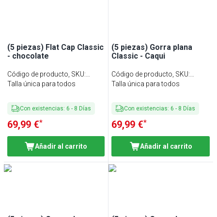
(5 piezas) Flat Cap Classic
(5 piezas) Gorra plana
- chocolate
Classic - Caqui
Código de producto, SKU
:
Código de producto, SKU
:
FCCK26SC#SET5
Talla única para todos
FCCK26SK#SET5
Talla única para todos
Con existencias
:
6
-
8
Días
Con existencias
:
6
-
8
Días
*
*
69,99 €
69,99 €
Añadir al carrito
Añadir al carrito