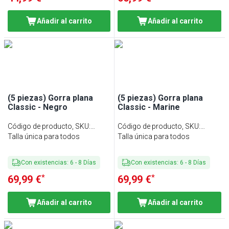
Añadir al carrito
Añadir al carrito
(5 piezas) Gorra plana
(5 piezas) Gorra plana
Classic - Negro
Classic - Marine
Código de producto, SKU
:
Código de producto, SKU
:
FCCK26S#SET5
Talla única para todos
FCCK26M#SET5
Talla única para todos
Con existencias
:
6
-
8
Días
Con existencias
:
6
-
8
Días
*
*
69,99 €
69,99 €
Añadir al carrito
Añadir al carrito