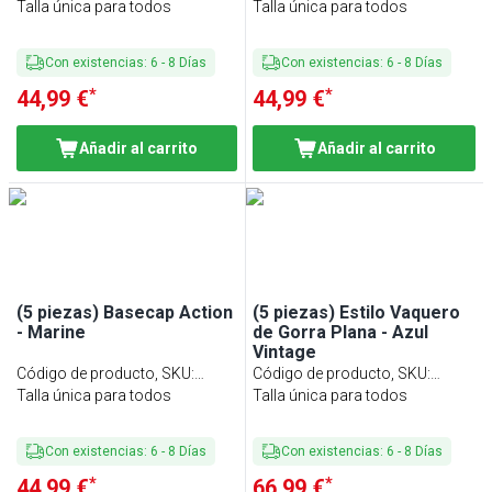
BCAK23G#SET5
Talla única para todos
BCAK23R#SET5
Talla única para todos
Con existencias
:
6
-
8
Días
Con existencias
:
6
-
8
Días
*
*
44,99 €
44,99 €
Añadir al carrito
Añadir al carrito
(5 piezas) Basecap Action
(5 piezas) Estilo Vaquero
- Marine
de Gorra Plana - Azul
Vintage
Código de producto, SKU
:
Código de producto, SKU
:
BCAK23M#SET5
Talla única para todos
FCJK27VBL#SET5
Talla única para todos
Con existencias
:
6
-
8
Días
Con existencias
:
6
-
8
Días
*
*
44,99 €
66,99 €