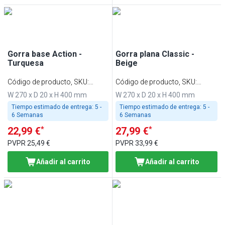
Gorra base Action -
Gorra plana Classic -
Turquesa
Beige
Código de producto, SKU
:
Código de producto, SKU
:
BCATK
FCCBK
W 270 x D 20 x H 400 mm
W 270 x D 20 x H 400 mm
Tiempo estimado de entrega:
5 -
Tiempo estimado de entrega:
5 -
6 Semanas
6 Semanas
*
*
22,99 €
27,99 €
PVPR
25,49 €
PVPR
33,99 €
Añadir al carrito
Añadir al carrito