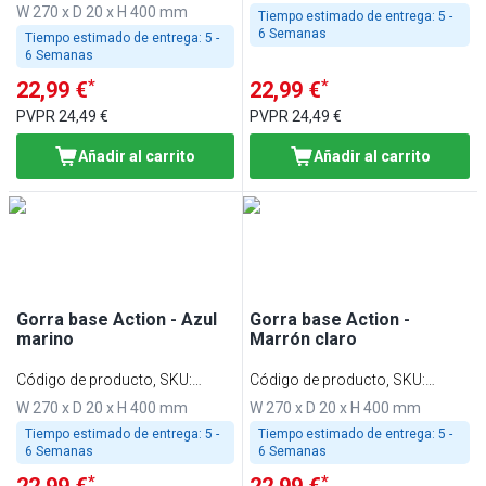
BCAAK5
W 270 x D 20 x H 400 mm
Tiempo estimado de entrega:
5 -
6 Semanas
Tiempo estimado de entrega:
5 -
6 Semanas
*
*
22,99 €
22,99 €
PVPR
24,49 €
PVPR
24,49 €
Añadir al carrito
Añadir al carrito
Gorra base Action - Azul
Gorra base Action -
marino
Marrón claro
Código de producto, SKU
:
Código de producto, SKU
:
BCABK6
BCAHBK
W 270 x D 20 x H 400 mm
W 270 x D 20 x H 400 mm
Tiempo estimado de entrega:
5 -
Tiempo estimado de entrega:
5 -
6 Semanas
6 Semanas
*
*
22,99 €
22,99 €