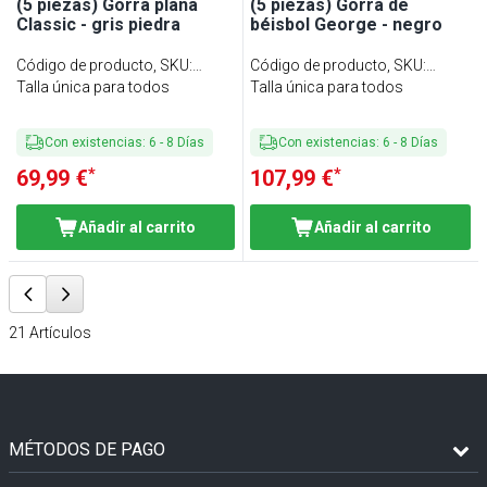
(5 piezas) Gorra plana
(5 piezas) Gorra de
Classic - gris piedra
béisbol George - negro
Código de producto, SKU
:
Código de producto, SKU
:
FCCK26SG#SET5
Talla única para todos
BCGK18S#SET5
Talla única para todos
Con existencias
:
6
-
8
Días
Con existencias
:
6
-
8
Días
*
*
69,99 €
107,99 €
Añadir al carrito
Añadir al carrito
21
Artículos
MÉTODOS DE PAGO