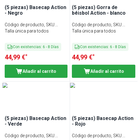
(5 piezas) Basecap Action
(5 piezas) Gorra de
- Negro
béisbol Action - blanco
Código de producto, SKU
:
Código de producto, SKU
:
BCAK23S#SET5
Talla única para todos
BCAK23W#SET5
Talla única para todos
Con existencias
:
6
-
8
Días
Con existencias
:
6
-
8
Días
*
*
44,99 €
44,99 €
Añadir al carrito
Añadir al carrito
(5 piezas) Basecap Action
(5 piezas) Basecap Action
- Verde
- Rojo
Código de producto, SKU
:
Código de producto, SKU
: