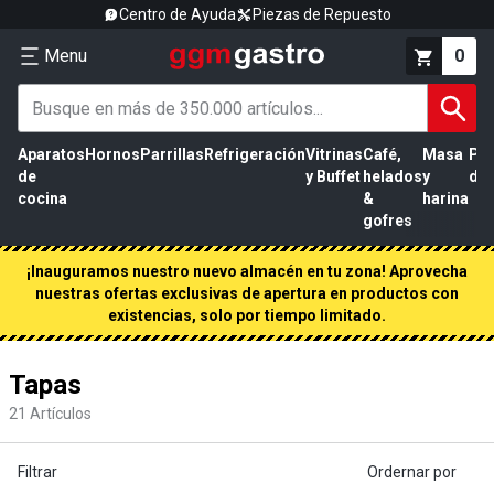
Centro de Ayuda
Piezas de Repuesto
Menu
0
Aparatos
Hornos
Parrillas
Refrigeración
Vitrinas
Café,
Masa
Pr
de
y Buffet
helados
y
de 
cocina
&
harina
gofres
¡Inauguramos nuestro nuevo almacén en tu zona! Aprovecha
nuestras ofertas exclusivas de apertura en productos con
existencias, solo por tiempo limitado.
Tapas
21
Artículos
Filtrar
Ordernar por