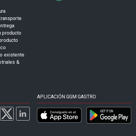
ura
transporte
entrega
n producto
producto
ico
o existente
striales &
APLICACIÓN GGM GASTRO