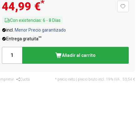
*
44,99 €
Con existencias
:
6
-
8
Días
incl.
Menor Precio garantizado
**
Entrega gratuita
Añadir al carrito
Imprimir
Cuota
* precio neto | precio bruto incl. 19% IVA.:
53,54 €