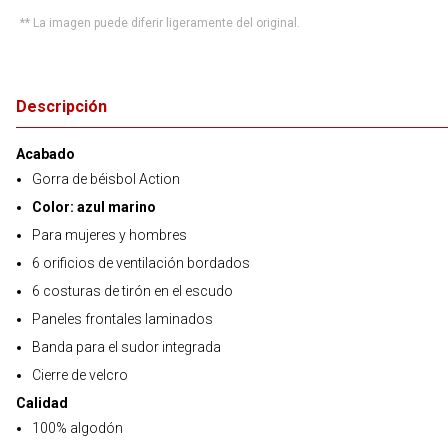
** La imagen puede diferir ligeramente del original.
Descripción
Acabado
Gorra de béisbol Action
Color: azul marino
Para mujeres y hombres
6 orificios de ventilación bordados
6 costuras de tirón en el escudo
Paneles frontales laminados
Banda para el sudor integrada
Cierre de velcro
Calidad
100% algodón